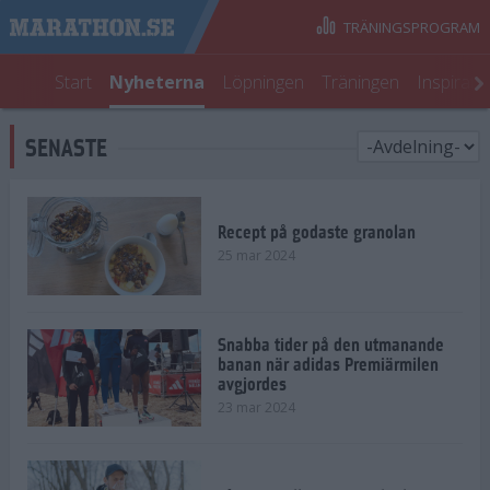
TRÄNINGSPROGRAM
Start
Nyheterna
Löpningen
Träningen
Inspirati
SENASTE
Recept på godaste granolan
25 mar 2024
Snabba tider på den utmanande
banan när adidas Premiärmilen
avgjordes
23 mar 2024