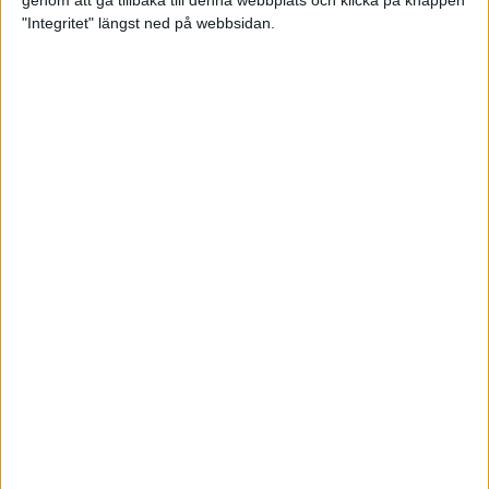
genom att gå tillbaka till denna webbplats och klicka på knappen
"Integritet" längst ned på webbsidan.
Intervallträningens fördelar för
prestation och hälsa!
26 feb 2024
• Löpningen
• Träning
Samla poäng i Stockholms nya
löparserie
22 feb 2024
• Löpningen
• Tävling
Svensk rekord av debutanten
Suldan!
18 feb 2024
OS-kval och pers för Carro!
18 feb 2024