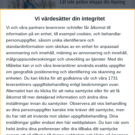
Låt inte pollen stoppa din löpning
18 mar 2024
Vi värdesätter din integritet
Vi och våra partners levenrorer och/eller får åtkomst till
Kompisträna: 3 tips på intervaller
information på en enhet, till exempel cookies, och behandlar
för dig och din kompis (eller
personuppgifter, såsom unika identifierare och
partner)
standardinformation som skickas av en enhet for anpassad
8 mar 2024
• Löpningen
• Träning
annonsering och innehåll, mätning av annonsering och innehåll,
målgruppsundersokningar och utveckling av tjänster.
Med din
tillåtelse kan vi och våra leverantörer använda exakta uppgifter
Flowfeet Heat möjliggör en extra
om geografisk positionering och identifiering via skanning av
runda
enheten. Du kan klicka för att godkänna vår och våra 1731
1 mar 2024
• Löpningen
• Träning
leverantörers uppgiftsbehandling enligt beskrivningen ovan.
Alternativt kan du klicka för att neka samtycke eller för att få
åtkomst till mer detaljerad information och ändra dina
inställningar innan du samtycker.
Observera att viss behandling
Elitlöparen: Att bryta fastan känns
av dina personuppgifter kanske inte kräver ditt samtycke, men
som att stå på prispallen
du har rätt att invända mot sådan uppgiftsbehandling. Dina
27 feb 2024
• Löpningen
• Träning
inställningar gäller endast den här webbplatsen. Du kan när som
helst ändra dina preferenser eller dra tillbaka ditt samtycke