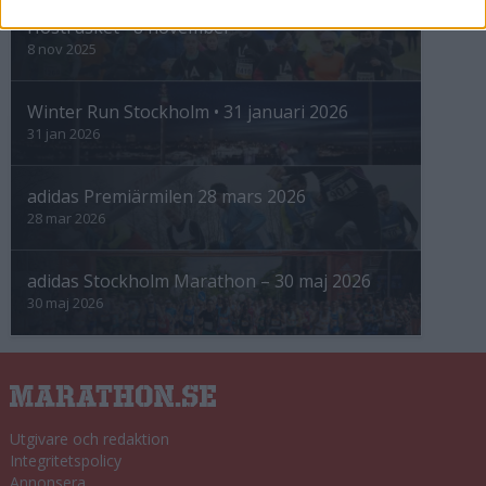
Höstrusket • 8 november
8 nov 2025
Winter Run Stockholm • 31 januari 2026
31 jan 2026
adidas Premiärmilen 28 mars 2026
28 mar 2026
adidas Stockholm Marathon – 30 maj 2026
30 maj 2026
Utgivare och redaktion
Integritetspolicy
Annonsera