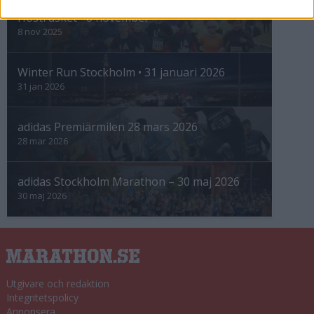
Höstrusket • 8 november
8 nov 2025
Winter Run Stockholm • 31 januari 2026
31 jan 2026
adidas Premiärmilen 28 mars 2026
28 mar 2026
adidas Stockholm Marathon – 30 maj 2026
30 maj 2026
Utgivare och redaktion
Integritetspolicy
Annonsera