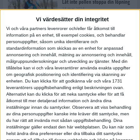
Låt inte pollen stoppa din löpning
18 mar 2024
Vi värdesätter din integritet
Vi och våra partners levenrorer och/eller får åtkomst till
Kompisträna: 3 tips på intervaller
information på en enhet, till exempel cookies, och behandlar
för dig och din kompis (eller
personuppgifter, såsom unika identifierare och
partner)
standardinformation som skickas av en enhet for anpassad
8 mar 2024
• Löpningen
• Träning
annonsering och innehåll, mätning av annonsering och innehåll,
målgruppsundersokningar och utveckling av tjänster.
Med din
tillåtelse kan vi och våra leverantörer använda exakta uppgifter
Flowfeet Heat möjliggör en extra
om geografisk positionering och identifiering via skanning av
runda
enheten. Du kan klicka för att godkänna vår och våra 1731
1 mar 2024
• Löpningen
• Träning
leverantörers uppgiftsbehandling enligt beskrivningen ovan.
Alternativt kan du klicka för att neka samtycke eller för att få
åtkomst till mer detaljerad information och ändra dina
inställningar innan du samtycker.
Observera att viss behandling
Elitlöparen: Att bryta fastan känns
av dina personuppgifter kanske inte kräver ditt samtycke, men
som att stå på prispallen
du har rätt att invända mot sådan uppgiftsbehandling. Dina
27 feb 2024
• Löpningen
• Träning
inställningar gäller endast den här webbplatsen. Du kan när som
helst ändra dina preferenser eller dra tillbaka ditt samtycke