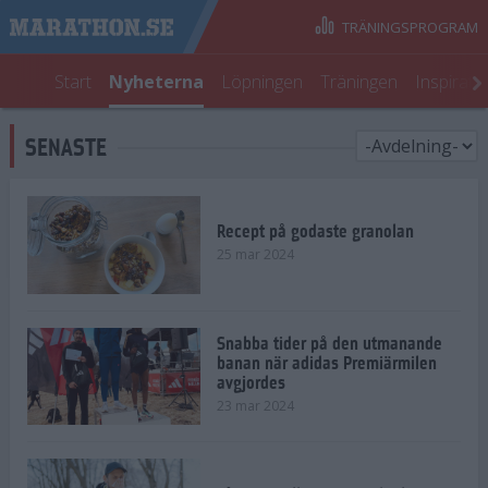
TRÄNINGSPROGRAM
Start
Nyheterna
Löpningen
Träningen
Inspirati
SENASTE
Recept på godaste granolan
25 mar 2024
Snabba tider på den utmanande
banan när adidas Premiärmilen
avgjordes
23 mar 2024