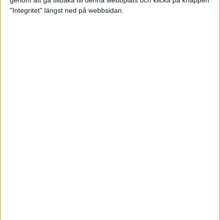
genom att gå tillbaka till denna webbplats och klicka på knappen
"Integritet" längst ned på webbsidan.
Intervallträningens fördelar för
prestation och hälsa!
26 feb 2024
• Löpningen
• Träning
Samla poäng i Stockholms nya
löparserie
22 feb 2024
• Löpningen
• Tävling
Svensk rekord av debutanten
Suldan!
18 feb 2024
OS-kval och pers för Carro!
18 feb 2024