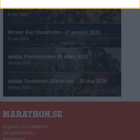
Höstrusket • 8 november
8 nov 2025
Winter Run Stockholm • 31 januari 2026
31 jan 2026
adidas Premiärmilen 28 mars 2026
28 mar 2026
adidas Stockholm Marathon – 30 maj 2026
30 maj 2026
Utgivare och redaktion
Integritetspolicy
Annonsera