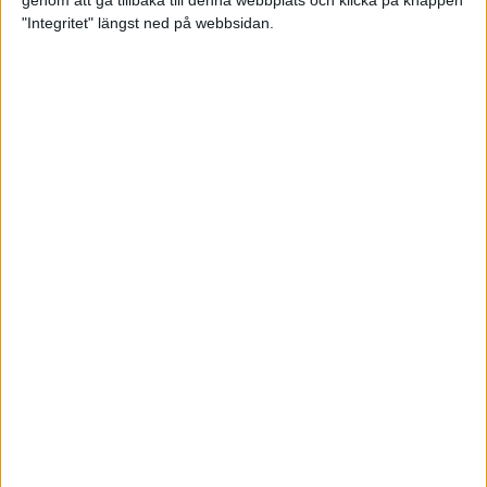
genom att gå tillbaka till denna webbplats och klicka på knappen
"Integritet" längst ned på webbsidan.
Intervallträningens fördelar för
prestation och hälsa!
26 feb 2024
• Löpningen
• Träning
Samla poäng i Stockholms nya
löparserie
22 feb 2024
• Löpningen
• Tävling
Svensk rekord av debutanten
Suldan!
18 feb 2024
OS-kval och pers för Carro!
18 feb 2024