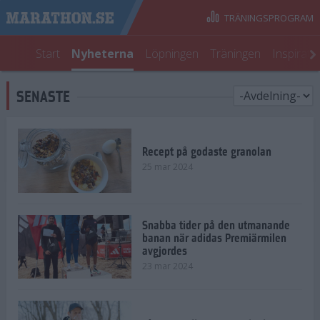
TRÄNINGSPROGRAM
Start
Nyheterna
Löpningen
Träningen
Inspirati
SENASTE
Recept på godaste granolan
25 mar 2024
Snabba tider på den utmanande
banan när adidas Premiärmilen
avgjordes
23 mar 2024