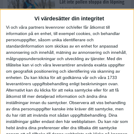
Låt inte pollen stoppa din löpning
18 mar 2024
Vi värdesätter din integritet
Vi och våra partners levenrorer och/eller får åtkomst till
Kompisträna: 3 tips på intervaller
information på en enhet, till exempel cookies, och behandlar
för dig och din kompis (eller
personuppgifter, såsom unika identifierare och
partner)
standardinformation som skickas av en enhet for anpassad
8 mar 2024
• Löpningen
• Träning
annonsering och innehåll, mätning av annonsering och innehåll,
målgruppsundersokningar och utveckling av tjänster.
Med din
tillåtelse kan vi och våra leverantörer använda exakta uppgifter
Flowfeet Heat möjliggör en extra
om geografisk positionering och identifiering via skanning av
runda
enheten. Du kan klicka för att godkänna vår och våra 1733
1 mar 2024
• Löpningen
• Träning
leverantörers uppgiftsbehandling enligt beskrivningen ovan.
Alternativt kan du klicka för att neka samtycke eller för att få
åtkomst till mer detaljerad information och ändra dina
inställningar innan du samtycker.
Observera att viss behandling
Elitlöparen: Att bryta fastan känns
av dina personuppgifter kanske inte kräver ditt samtycke, men
som att stå på prispallen
du har rätt att invända mot sådan uppgiftsbehandling. Dina
27 feb 2024
• Löpningen
• Träning
inställningar gäller endast den här webbplatsen. Du kan när som
helst ändra dina preferenser eller dra tillbaka ditt samtycke