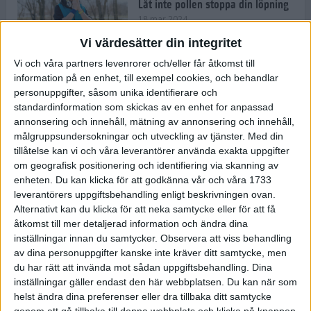
Låt inte pollen stoppa din löpning
18 mar 2024
Vi värdesätter din integritet
Vi och våra partners levenrorer och/eller får åtkomst till
Kompisträna: 3 tips på intervaller
information på en enhet, till exempel cookies, och behandlar
för dig och din kompis (eller
personuppgifter, såsom unika identifierare och
partner)
standardinformation som skickas av en enhet for anpassad
8 mar 2024
• Löpningen
• Träning
annonsering och innehåll, mätning av annonsering och innehåll,
målgruppsundersokningar och utveckling av tjänster.
Med din
tillåtelse kan vi och våra leverantörer använda exakta uppgifter
Flowfeet Heat möjliggör en extra
om geografisk positionering och identifiering via skanning av
runda
enheten. Du kan klicka för att godkänna vår och våra 1733
1 mar 2024
• Löpningen
• Träning
leverantörers uppgiftsbehandling enligt beskrivningen ovan.
Alternativt kan du klicka för att neka samtycke eller för att få
åtkomst till mer detaljerad information och ändra dina
inställningar innan du samtycker.
Observera att viss behandling
Elitlöparen: Att bryta fastan känns
av dina personuppgifter kanske inte kräver ditt samtycke, men
som att stå på prispallen
du har rätt att invända mot sådan uppgiftsbehandling. Dina
27 feb 2024
• Löpningen
• Träning
inställningar gäller endast den här webbplatsen. Du kan när som
helst ändra dina preferenser eller dra tillbaka ditt samtycke