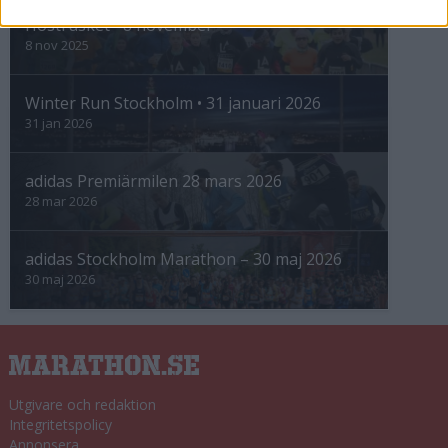
Höstrusket • 8 november
8 nov 2025
Winter Run Stockholm • 31 januari 2026
31 jan 2026
adidas Premiärmilen 28 mars 2026
28 mar 2026
adidas Stockholm Marathon – 30 maj 2026
30 maj 2026
Utgivare och redaktion
Integritetspolicy
Annonsera