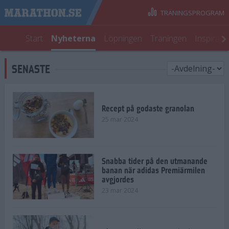
TRÄNINGSPROGRAM
Start
Nyheterna
Löpningen
Träningen
Inspirati
SENASTE
Recept på godaste granolan
25 mar 2024
Snabba tider på den utmanande
banan när adidas Premiärmilen
avgjordes
23 mar 2024