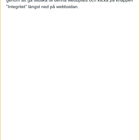
genom att gå tillbaka till denna webbplats och klicka på knappen
"Integritet" längst ned på webbsidan.
Intervallträningens fördelar för
prestation och hälsa!
26 feb 2024
• Löpningen
• Träning
Samla poäng i Stockholms nya
löparserie
22 feb 2024
• Löpningen
• Tävling
Svensk rekord av debutanten
Suldan!
18 feb 2024
OS-kval och pers för Carro!
18 feb 2024