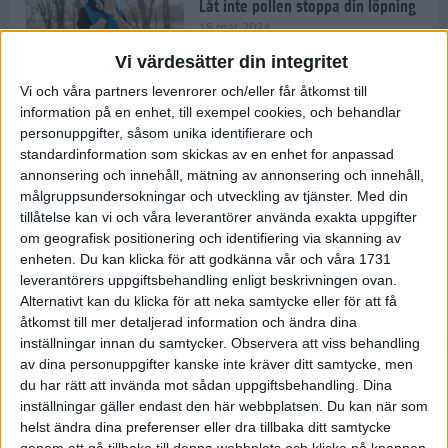
Låt inte pollen stoppa din löpning
18 mar 2024
Vi värdesätter din integritet
Vi och våra partners levenrorer och/eller får åtkomst till
Kompisträna: 3 tips på intervaller
information på en enhet, till exempel cookies, och behandlar
för dig och din kompis (eller
personuppgifter, såsom unika identifierare och
partner)
standardinformation som skickas av en enhet for anpassad
8 mar 2024
• Löpningen
• Träning
annonsering och innehåll, mätning av annonsering och innehåll,
målgruppsundersokningar och utveckling av tjänster.
Med din
tillåtelse kan vi och våra leverantörer använda exakta uppgifter
Flowfeet Heat möjliggör en extra
om geografisk positionering och identifiering via skanning av
runda
enheten. Du kan klicka för att godkänna vår och våra 1731
1 mar 2024
• Löpningen
• Träning
leverantörers uppgiftsbehandling enligt beskrivningen ovan.
Alternativt kan du klicka för att neka samtycke eller för att få
åtkomst till mer detaljerad information och ändra dina
inställningar innan du samtycker.
Observera att viss behandling
Elitlöparen: Att bryta fastan känns
av dina personuppgifter kanske inte kräver ditt samtycke, men
som att stå på prispallen
du har rätt att invända mot sådan uppgiftsbehandling. Dina
27 feb 2024
• Löpningen
• Träning
inställningar gäller endast den här webbplatsen. Du kan när som
helst ändra dina preferenser eller dra tillbaka ditt samtycke