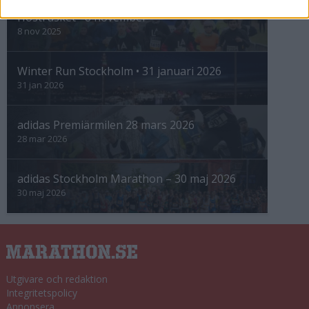
Höstrusket • 8 november
8 nov 2025
Winter Run Stockholm • 31 januari 2026
31 jan 2026
adidas Premiärmilen 28 mars 2026
28 mar 2026
adidas Stockholm Marathon – 30 maj 2026
30 maj 2026
Utgivare och redaktion
Integritetspolicy
Annonsera