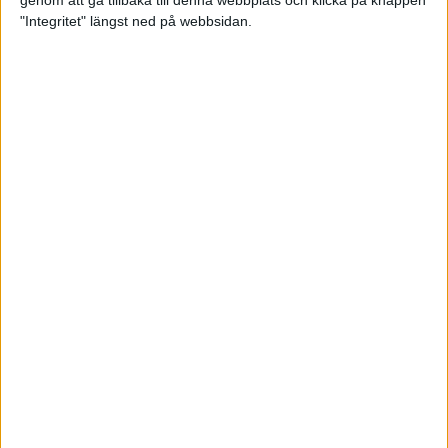
genom att gå tillbaka till denna webbplats och klicka på knappen
"Integritet" längst ned på webbsidan.
Intervallträningens fördelar för
prestation och hälsa!
26 feb 2024
• Löpningen
• Träning
Samla poäng i Stockholms nya
löparserie
22 feb 2024
• Löpningen
• Tävling
Svensk rekord av debutanten
Suldan!
18 feb 2024
OS-kval och pers för Carro!
18 feb 2024