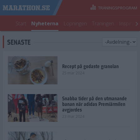
TRÄNINGSPROGRAM
Start
Nyheterna
Löpningen
Träningen
Inspirati
SENASTE
Recept på godaste granolan
25 mar 2024
Snabba tider på den utmanande
banan när adidas Premiärmilen
avgjordes
23 mar 2024