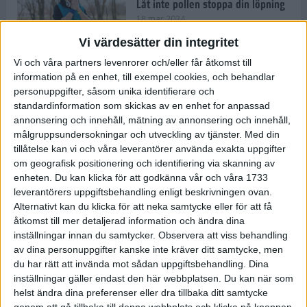
Låt inte pollen stoppa din löpning
18 mar 2024
Vi värdesätter din integritet
Vi och våra partners levenrorer och/eller får åtkomst till
Kompisträna: 3 tips på intervaller
information på en enhet, till exempel cookies, och behandlar
för dig och din kompis (eller
personuppgifter, såsom unika identifierare och
partner)
standardinformation som skickas av en enhet for anpassad
8 mar 2024
• Löpningen
• Träning
annonsering och innehåll, mätning av annonsering och innehåll,
målgruppsundersokningar och utveckling av tjänster.
Med din
tillåtelse kan vi och våra leverantörer använda exakta uppgifter
Flowfeet Heat möjliggör en extra
om geografisk positionering och identifiering via skanning av
runda
enheten. Du kan klicka för att godkänna vår och våra 1733
1 mar 2024
• Löpningen
• Träning
leverantörers uppgiftsbehandling enligt beskrivningen ovan.
Alternativt kan du klicka för att neka samtycke eller för att få
åtkomst till mer detaljerad information och ändra dina
inställningar innan du samtycker.
Observera att viss behandling
Elitlöparen: Att bryta fastan känns
av dina personuppgifter kanske inte kräver ditt samtycke, men
som att stå på prispallen
du har rätt att invända mot sådan uppgiftsbehandling. Dina
27 feb 2024
• Löpningen
• Träning
inställningar gäller endast den här webbplatsen. Du kan när som
helst ändra dina preferenser eller dra tillbaka ditt samtycke