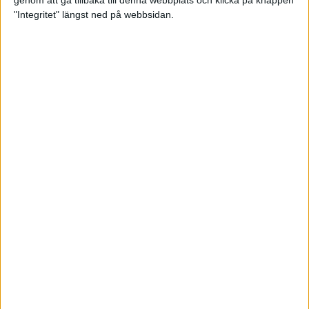
genom att gå tillbaka till denna webbplats och klicka på knappen
"Integritet" längst ned på webbsidan.
Intervallträningens fördelar för
prestation och hälsa!
26 feb 2024
• Löpningen
• Träning
Samla poäng i Stockholms nya
löparserie
22 feb 2024
• Löpningen
• Tävling
Svensk rekord av debutanten
Suldan!
18 feb 2024
OS-kval och pers för Carro!
18 feb 2024