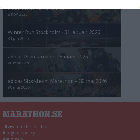
Höstrusket • 8 november
8 nov 2025
Winter Run Stockholm • 31 januari 2026
31 jan 2026
adidas Premiärmilen 28 mars 2026
28 mar 2026
adidas Stockholm Marathon – 30 maj 2026
30 maj 2026
Utgivare och redaktion
Integritetspolicy
Annonsera