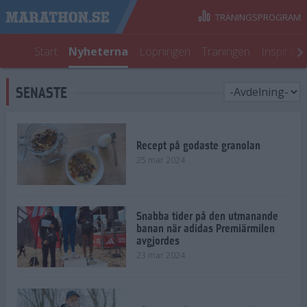
TRÄNINGSPROGRAM
Start
Nyheterna
Löpningen
Träningen
Inspirati
SENASTE
Recept på godaste granolan
25 mar 2024
Snabba tider på den utmanande
banan när adidas Premiärmilen
avgjordes
23 mar 2024