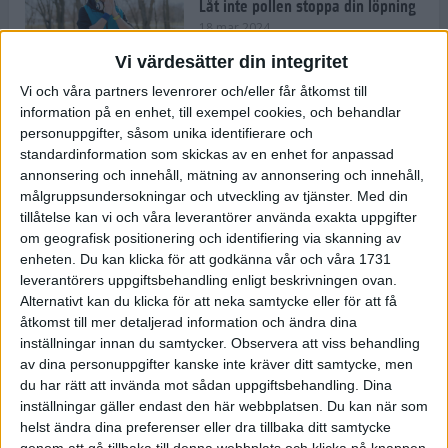
Låt inte pollen stoppa din löpning
18 mar 2024
Vi värdesätter din integritet
Vi och våra partners levenrorer och/eller får åtkomst till
Kompisträna: 3 tips på intervaller
information på en enhet, till exempel cookies, och behandlar
för dig och din kompis (eller
personuppgifter, såsom unika identifierare och
partner)
standardinformation som skickas av en enhet for anpassad
8 mar 2024
• Löpningen
• Träning
annonsering och innehåll, mätning av annonsering och innehåll,
målgruppsundersokningar och utveckling av tjänster.
Med din
tillåtelse kan vi och våra leverantörer använda exakta uppgifter
Flowfeet Heat möjliggör en extra
om geografisk positionering och identifiering via skanning av
runda
enheten. Du kan klicka för att godkänna vår och våra 1731
1 mar 2024
• Löpningen
• Träning
leverantörers uppgiftsbehandling enligt beskrivningen ovan.
Alternativt kan du klicka för att neka samtycke eller för att få
åtkomst till mer detaljerad information och ändra dina
inställningar innan du samtycker.
Observera att viss behandling
Elitlöparen: Att bryta fastan känns
av dina personuppgifter kanske inte kräver ditt samtycke, men
som att stå på prispallen
du har rätt att invända mot sådan uppgiftsbehandling. Dina
27 feb 2024
• Löpningen
• Träning
inställningar gäller endast den här webbplatsen. Du kan när som
helst ändra dina preferenser eller dra tillbaka ditt samtycke