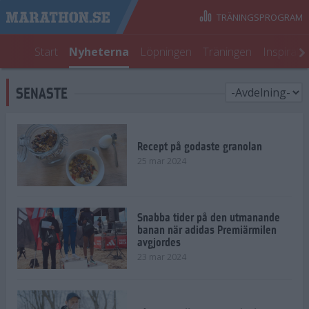
TRÄNINGSPROGRAM
Start
Nyheterna
Löpningen
Träningen
Inspirati
SENASTE
Recept på godaste granolan
25 mar 2024
Snabba tider på den utmanande
banan när adidas Premiärmilen
avgjordes
23 mar 2024