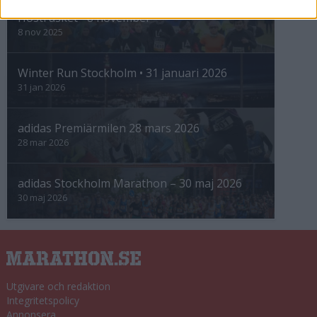
Höstrusket • 8 november
8 nov 2025
Winter Run Stockholm • 31 januari 2026
31 jan 2026
adidas Premiärmilen 28 mars 2026
28 mar 2026
adidas Stockholm Marathon – 30 maj 2026
30 maj 2026
Utgivare och redaktion
Integritetspolicy
Annonsera