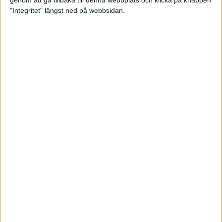
genom att gå tillbaka till denna webbplats och klicka på knappen
"Integritet" längst ned på webbsidan.
Intervallträningens fördelar för
prestation och hälsa!
26 feb 2024
• Löpningen
• Träning
Samla poäng i Stockholms nya
löparserie
22 feb 2024
• Löpningen
• Tävling
Svensk rekord av debutanten
Suldan!
18 feb 2024
OS-kval och pers för Carro!
18 feb 2024