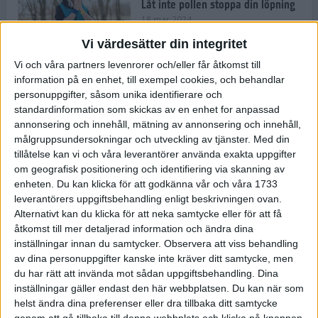
Låt inte pollen stoppa din löpning
18 mar 2024
Vi värdesätter din integritet
Vi och våra partners levenrorer och/eller får åtkomst till
Kompisträna: 3 tips på intervaller
information på en enhet, till exempel cookies, och behandlar
för dig och din kompis (eller
personuppgifter, såsom unika identifierare och
partner)
standardinformation som skickas av en enhet for anpassad
8 mar 2024
• Löpningen
• Träning
annonsering och innehåll, mätning av annonsering och innehåll,
målgruppsundersokningar och utveckling av tjänster.
Med din
tillåtelse kan vi och våra leverantörer använda exakta uppgifter
Flowfeet Heat möjliggör en extra
om geografisk positionering och identifiering via skanning av
runda
enheten. Du kan klicka för att godkänna vår och våra 1733
1 mar 2024
• Löpningen
• Träning
leverantörers uppgiftsbehandling enligt beskrivningen ovan.
Alternativt kan du klicka för att neka samtycke eller för att få
åtkomst till mer detaljerad information och ändra dina
inställningar innan du samtycker.
Observera att viss behandling
Elitlöparen: Att bryta fastan känns
av dina personuppgifter kanske inte kräver ditt samtycke, men
som att stå på prispallen
du har rätt att invända mot sådan uppgiftsbehandling. Dina
27 feb 2024
• Löpningen
• Träning
inställningar gäller endast den här webbplatsen. Du kan när som
helst ändra dina preferenser eller dra tillbaka ditt samtycke