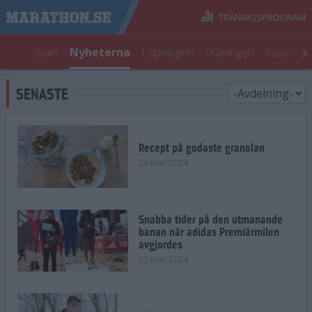
TRÄNINGSPROGRAM
Start
Nyheterna
Löpningen
Träningen
Inspirati
SENASTE
Recept på godaste granolan
25 mar 2024
Snabba tider på den utmanande
banan när adidas Premiärmilen
avgjordes
23 mar 2024