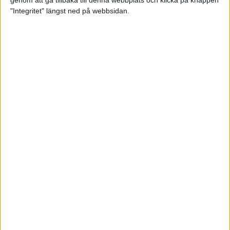
genom att gå tillbaka till denna webbplats och klicka på knappen
"Integritet" längst ned på webbsidan.
Intervallträningens fördelar för
prestation och hälsa!
26 feb 2024
• Löpningen
• Träning
Samla poäng i Stockholms nya
löparserie
22 feb 2024
• Löpningen
• Tävling
Svensk rekord av debutanten
Suldan!
18 feb 2024
OS-kval och pers för Carro!
18 feb 2024