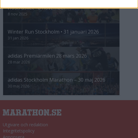
Höstrusket • 8 november
8 nov 2025
Winter Run Stockholm • 31 januari 2026
31 jan 2026
adidas Premiärmilen 28 mars 2026
28 mar 2026
adidas Stockholm Marathon – 30 maj 2026
30 maj 2026
Utgivare och redaktion
Integritetspolicy
Annonsera