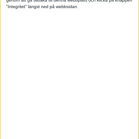
genom att gå tillbaka till denna webbplats och klicka på knappen
"Integritet" längst ned på webbsidan.
Intervallträningens fördelar för
prestation och hälsa!
26 feb 2024
• Löpningen
• Träning
Samla poäng i Stockholms nya
löparserie
22 feb 2024
• Löpningen
• Tävling
Svensk rekord av debutanten
Suldan!
18 feb 2024
OS-kval och pers för Carro!
18 feb 2024