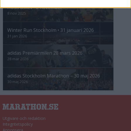
Höstrusket • 8 november
8 nov 2025
Winter Run Stockholm • 31 januari 2026
31 jan 2026
adidas Premiärmilen 28 mars 2026
28 mar 2026
adidas Stockholm Marathon – 30 maj 2026
30 maj 2026
Utgivare och redaktion
Integritetspolicy
Annonsera