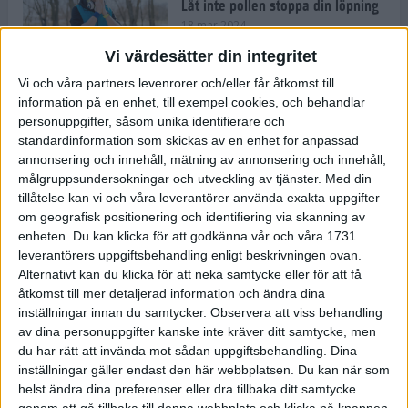
Låt inte pollen stoppa din löpning
18 mar 2024
Vi värdesätter din integritet
Vi och våra partners levenrorer och/eller får åtkomst till
Kompisträna: 3 tips på intervaller
information på en enhet, till exempel cookies, och behandlar
för dig och din kompis (eller
personuppgifter, såsom unika identifierare och
partner)
standardinformation som skickas av en enhet for anpassad
8 mar 2024
• Löpningen
• Träning
annonsering och innehåll, mätning av annonsering och innehåll,
målgruppsundersokningar och utveckling av tjänster.
Med din
tillåtelse kan vi och våra leverantörer använda exakta uppgifter
Flowfeet Heat möjliggör en extra
om geografisk positionering och identifiering via skanning av
runda
enheten. Du kan klicka för att godkänna vår och våra 1731
1 mar 2024
• Löpningen
• Träning
leverantörers uppgiftsbehandling enligt beskrivningen ovan.
Alternativt kan du klicka för att neka samtycke eller för att få
åtkomst till mer detaljerad information och ändra dina
inställningar innan du samtycker.
Observera att viss behandling
Elitlöparen: Att bryta fastan känns
av dina personuppgifter kanske inte kräver ditt samtycke, men
som att stå på prispallen
du har rätt att invända mot sådan uppgiftsbehandling. Dina
27 feb 2024
• Löpningen
• Träning
inställningar gäller endast den här webbplatsen. Du kan när som
helst ändra dina preferenser eller dra tillbaka ditt samtycke