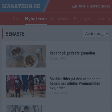
TRÄNINGSPROGRAM
Start
Nyheterna
Löpningen
Träningen
Inspirati
SENASTE
Recept på godaste granolan
25 mar 2024
Snabba tider på den utmanande
banan när adidas Premiärmilen
avgjordes
23 mar 2024