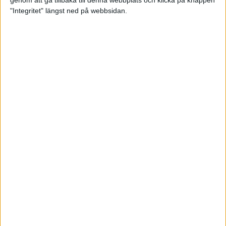
genom att gå tillbaka till denna webbplats och klicka på knappen
"Integritet" längst ned på webbsidan.
Intervallträningens fördelar för
prestation och hälsa!
26 feb 2024
• Löpningen
• Träning
Samla poäng i Stockholms nya
löparserie
22 feb 2024
• Löpningen
• Tävling
Svensk rekord av debutanten
Suldan!
18 feb 2024
OS-kval och pers för Carro!
18 feb 2024