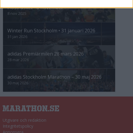
Höstrusket • 8 november
8 nov 2025
Winter Run Stockholm • 31 januari 2026
31 jan 2026
adidas Premiärmilen 28 mars 2026
28 mar 2026
adidas Stockholm Marathon – 30 maj 2026
30 maj 2026
Utgivare och redaktion
Integritetspolicy
Annonsera