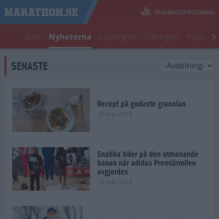
TRÄNINGSPROGRAM
Start
Nyheterna
Löpningen
Träningen
Inspirati
SENASTE
Recept på godaste granolan
25 mar 2024
Snabba tider på den utmanande
banan när adidas Premiärmilen
avgjordes
23 mar 2024