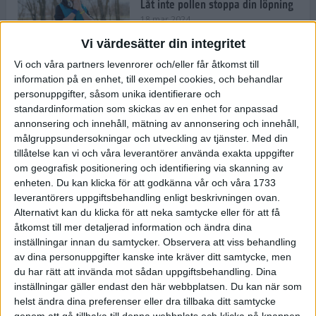
Låt inte pollen stoppa din löpning
18 mar 2024
Vi värdesätter din integritet
Vi och våra partners levenrorer och/eller får åtkomst till
Kompisträna: 3 tips på intervaller
information på en enhet, till exempel cookies, och behandlar
för dig och din kompis (eller
personuppgifter, såsom unika identifierare och
partner)
standardinformation som skickas av en enhet for anpassad
8 mar 2024
• Löpningen
• Träning
annonsering och innehåll, mätning av annonsering och innehåll,
målgruppsundersokningar och utveckling av tjänster.
Med din
tillåtelse kan vi och våra leverantörer använda exakta uppgifter
Flowfeet Heat möjliggör en extra
om geografisk positionering och identifiering via skanning av
runda
enheten. Du kan klicka för att godkänna vår och våra 1733
1 mar 2024
• Löpningen
• Träning
leverantörers uppgiftsbehandling enligt beskrivningen ovan.
Alternativt kan du klicka för att neka samtycke eller för att få
åtkomst till mer detaljerad information och ändra dina
inställningar innan du samtycker.
Observera att viss behandling
Elitlöparen: Att bryta fastan känns
av dina personuppgifter kanske inte kräver ditt samtycke, men
som att stå på prispallen
du har rätt att invända mot sådan uppgiftsbehandling. Dina
27 feb 2024
• Löpningen
• Träning
inställningar gäller endast den här webbplatsen. Du kan när som
helst ändra dina preferenser eller dra tillbaka ditt samtycke