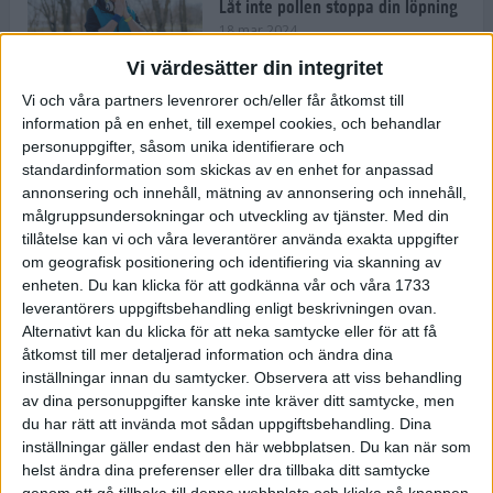
Låt inte pollen stoppa din löpning
18 mar 2024
Vi värdesätter din integritet
Vi och våra partners levenrorer och/eller får åtkomst till
Kompisträna: 3 tips på intervaller
information på en enhet, till exempel cookies, och behandlar
för dig och din kompis (eller
personuppgifter, såsom unika identifierare och
partner)
standardinformation som skickas av en enhet for anpassad
8 mar 2024
• Löpningen
• Träning
annonsering och innehåll, mätning av annonsering och innehåll,
målgruppsundersokningar och utveckling av tjänster.
Med din
tillåtelse kan vi och våra leverantörer använda exakta uppgifter
Flowfeet Heat möjliggör en extra
om geografisk positionering och identifiering via skanning av
runda
enheten. Du kan klicka för att godkänna vår och våra 1733
1 mar 2024
• Löpningen
• Träning
leverantörers uppgiftsbehandling enligt beskrivningen ovan.
Alternativt kan du klicka för att neka samtycke eller för att få
åtkomst till mer detaljerad information och ändra dina
inställningar innan du samtycker.
Observera att viss behandling
Elitlöparen: Att bryta fastan känns
av dina personuppgifter kanske inte kräver ditt samtycke, men
som att stå på prispallen
du har rätt att invända mot sådan uppgiftsbehandling. Dina
27 feb 2024
• Löpningen
• Träning
inställningar gäller endast den här webbplatsen. Du kan när som
helst ändra dina preferenser eller dra tillbaka ditt samtycke