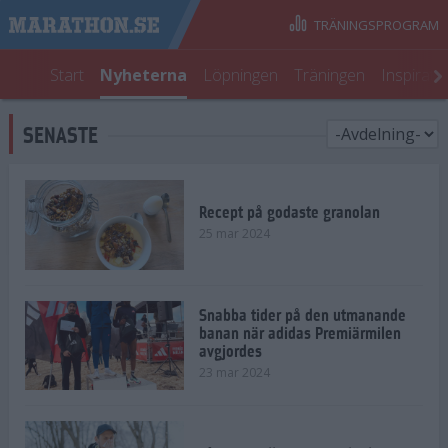
TRÄNINGSPROGRAM
Start
Nyheterna
Löpningen
Träningen
Inspirati
SENASTE
Recept på godaste granolan
25 mar 2024
Snabba tider på den utmanande
banan när adidas Premiärmilen
avgjordes
23 mar 2024