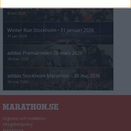
Höstrusket • 8 november
8 nov 2025
Winter Run Stockholm • 31 januari 2026
31 jan 2026
adidas Premiärmilen 28 mars 2026
28 mar 2026
adidas Stockholm Marathon – 30 maj 2026
30 maj 2026
Utgivare och redaktion
Integritetspolicy
Annonsera