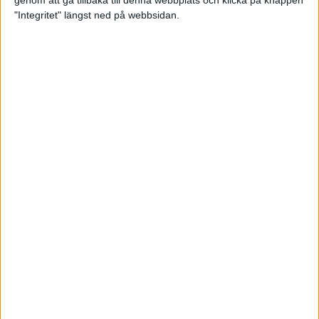
genom att gå tillbaka till denna webbplats och klicka på knappen
"Integritet" längst ned på webbsidan.
Intervallträningens fördelar för
prestation och hälsa!
26 feb 2024
• Löpningen
• Träning
Samla poäng i Stockholms nya
löparserie
22 feb 2024
• Löpningen
• Tävling
Svensk rekord av debutanten
Suldan!
18 feb 2024
OS-kval och pers för Carro!
18 feb 2024