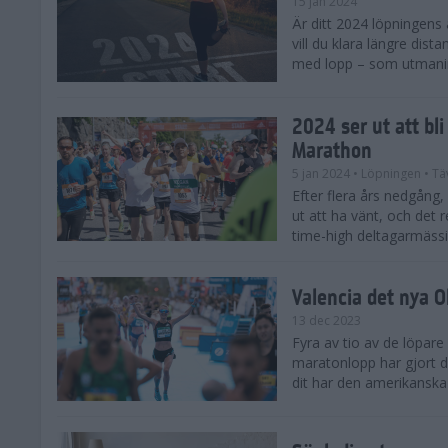
15 jan 2024
Är ditt 2024 löpningens
vill du klara längre dis
med lopp – som utmaning 
2024 ser ut att bl
Marathon
5 jan 2024
• Löpningen
• Tä
Efter flera års nedgång
ut att ha vänt, och det 
time-high deltagarmässi
Valencia det nya 
13 dec 2023
Fyra av tio av de löpare
maratonlopp har gjort de
dit har den amerikanska 