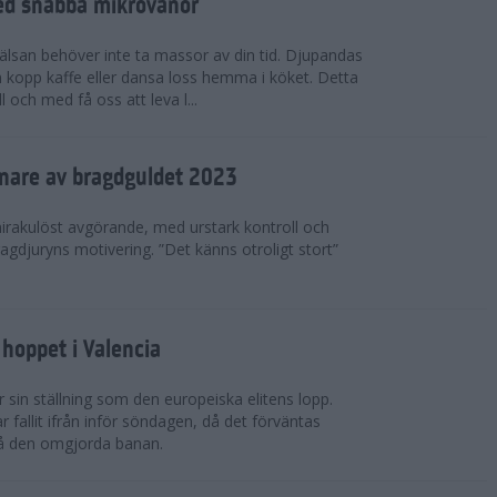
ed snabba mikrovanor
hälsan behöver inte ta massor av din tid. Djupandas
n kopp kaffe eller dansa loss hemma i köket. Detta
 och med få oss att leva l...
nnare av bragdguldet 2023
mirakulöst avgörande, med urstark kontroll och
ragdjuryns motivering. ”Det känns otroligt stort”
hoppet i Valencia
 sin ställning som den europeiska elitens lopp.
fallit ifrån inför söndagen, då det förväntas
på den omgjorda banan.