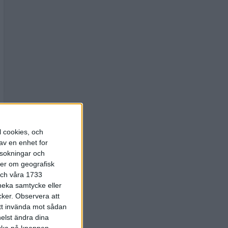
l cookies, och
av en enhet for
rsokningar och
ter om geografisk
 och våra 1733
 neka samtycke eller
cker.
Observera att
att invända mot sådan
elst ändra dina