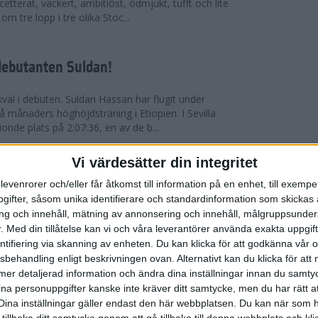
etterat, vackert, ambitiöst, ödmjukt, tufft och lite
m tre lopp i tre olika Stoc...
debutanten Suldan!
val i debuten. Suldan Hassan har flugit under
 månaders höghöjdsträning i Etiopien. I Sevilla
nionde plats på 2:07:36, en av de b...
Vi värdesätter din integritet
ör Carro!
levenrorer och/eller får åtkomst till information på en enhet, till exempe
ifter, såsom unika identifierare och standardinformation som skickas 
villa Marathon utvecklades till den mest
g och innehåll, mätning av annonsering och innehåll, målgruppsunde
vensk maratons historia. Suldan Hassan
.
Med din tillåtelse kan vi och våra leverantörer använda exakta uppgif
rekord, 2:07:36. Även Carolina Wikström klarade
entifiering via skanning av enheten. Du kan klicka för att godkänna vår
sbehandling enligt beskrivningen ovan. Alternativt kan du klicka för att
ll mer detaljerad information och ändra dina inställningar innan du samty
esta utmanande intervaller på skidor
ina personuppgifter kanske inte kräver ditt samtycke, men du har rätt 
Dina inställningar gäller endast den här webbplatsen. Du kan när som h