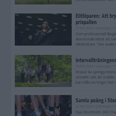
Elitlöparen: Att b
prispallen
27 feb 2024
• Löpningen
• T
Som professionell lån
Abootorabi hittat ett s
elitidrottare. ”Hur exak
Intervallträningens
26 feb 2024
• Löpningen
• T
Brukar du springa interva
utmärkt sätt att snabbt
kan hålla en högre fart u
Samla poäng i Sto
22 feb 2024
• Löpningen
• T
Nya Stockholm 360 Chal