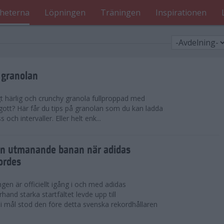
heterna
Löpningen
Träningen
Inspirationen
 granolan
gt härlig och crunchy granola fullproppad med
 gott? Här får du tips på granolan som du kan ladda
ch intervaller. Eller helt enk...
en utmanande banan när adidas
ordes
en är officiellt igång i och med adidas
hand starka startfältet levde upp till
 i mål stod den före detta svenska rekordhållaren