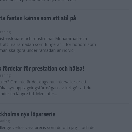
ryta fastan känns som att stå på
räning
gdistanslöpare och muslim har Mohammadreza
ätt att fira ramadan som fungerar – för honom som
t man ska göra under ramadan är individ...
 fördelar för prestation och hälsa!
räning
ller? Om inte är det dags nu. Intervaller är ett
 öka syreupptagningsförmågan - vilket gör att du
nder en längre tid. Men inter...
ckholms nya löparserie
ävling
lenge verkar vara precis som du och jag – och de