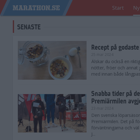
Start
Ny
SENASTE
Recept på godaste
25 mar 2024
Älskar du också en rikti
nötter, fröer och annat
med innan både långpass o
Snabba tider på d
Premiärmilen avgj
23 mar 2024
Den svenska löparsäsong
Premiärmilen. Det på för
förväntningarna och väl
J...