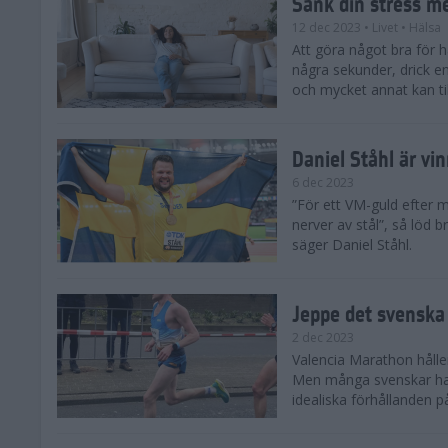
Sänk din stress m
12 dec 2023
• Livet
• Hälsa
Att göra något bra för 
några sekunder, drick e
och mycket annat kan till
Daniel Ståhl är vi
6 dec 2023
”För ett VM-guld efter 
nerver av stål”, så löd b
säger Daniel Ståhl.
Jeppe det svenska 
2 dec 2023
Valencia Marathon håller
Men många svenskar har 
idealiska förhållanden 