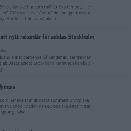
 år? Du kanske har som mål att öka tempot, eller
tanser? 2024 kanske är året då du springer massor
eller för att det är så himla ...
i ett nytt rekordår för adidas Stockholm
vling
, bland annat beroende på pandemin, ser trenden
rejält. Årets adidas Stockholm Marathon kan bli all-
gt.
Olympia
 som har kvalat in till nästa sommars olympiska
t i Valencia. Medan den europeiska eliten hittat
sprungit vilse.