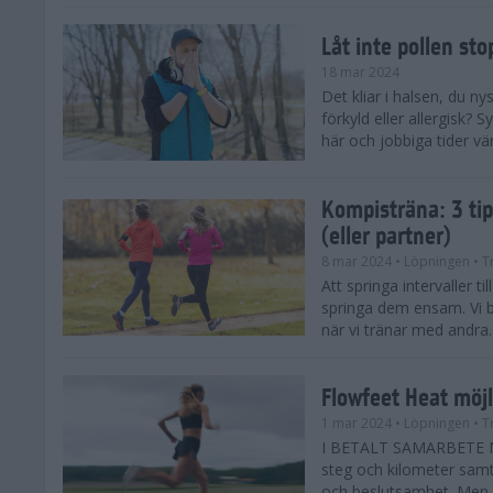
Låt inte pollen sto
18 mar 2024
Det kliar i halsen, du ny
förkyld eller allergisk?
här och jobbiga tider vä
Kompisträna: 3 tip
(eller partner)
8 mar 2024
• Löpningen
• T
Att springa intervaller t
springa dem ensam. Vi b
när vi tränar med andra. H
Flowfeet Heat möjl
1 mar 2024
• Löpningen
• T
I BETALT SAMARBETE ME
steg och kilometer samt
och beslutsamhet. Men m