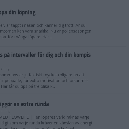
ppa din löpning
ser, är täppt i näsan och känner dig trött. Är du
 Symtomen kan vara snarlika. Nu är pollensäsongen
ntar för många löpare. Här ...
s på intervaller för dig och din kompis
räning
illsammans är ju faktiskt mycket roligare än att
lir peppade, får extra motivation och orkar mer
är får du tips på tre olika k...
iggör en extra runda
räning
D FLOWLIFE | I en löpares värld räknas varje
idigt som varje runda kräver en känslan av energi
ed dessa prestationer följer också bel...