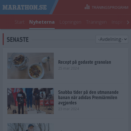
TRÄNINGSPROGRAM
Start
Nyheterna
Löpningen
Träningen
Inspirati
SENASTE
Recept på godaste granolan
25 mar 2024
Snabba tider på den utmanande
banan när adidas Premiärmilen
avgjordes
23 mar 2024