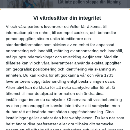
Låt inte pollen stoppa din löpning
18 mar 2024
Vi värdesätter din integritet
Vi och våra partners levenrorer och/eller får åtkomst till
Kompisträna: 3 tips på intervaller
information på en enhet, till exempel cookies, och behandlar
för dig och din kompis (eller
personuppgifter, såsom unika identifierare och
partner)
standardinformation som skickas av en enhet for anpassad
8 mar 2024
• Löpningen
• Träning
annonsering och innehåll, mätning av annonsering och innehåll,
målgruppsundersokningar och utveckling av tjänster.
Med din
tillåtelse kan vi och våra leverantörer använda exakta uppgifter
Flowfeet Heat möjliggör en extra
om geografisk positionering och identifiering via skanning av
runda
enheten. Du kan klicka för att godkänna vår och våra 1733
1 mar 2024
• Löpningen
• Träning
leverantörers uppgiftsbehandling enligt beskrivningen ovan.
Alternativt kan du klicka för att neka samtycke eller för att få
åtkomst till mer detaljerad information och ändra dina
inställningar innan du samtycker.
Observera att viss behandling
Elitlöparen: Att bryta fastan känns
av dina personuppgifter kanske inte kräver ditt samtycke, men
som att stå på prispallen
du har rätt att invända mot sådan uppgiftsbehandling. Dina
27 feb 2024
• Löpningen
• Träning
inställningar gäller endast den här webbplatsen. Du kan när som
helst ändra dina preferenser eller dra tillbaka ditt samtycke