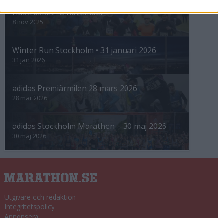
Höstrusket • 8 november
8 nov 2025
Winter Run Stockholm • 31 januari 2026
31 jan 2026
adidas Premiärmilen 28 mars 2026
28 mar 2026
adidas Stockholm Marathon – 30 maj 2026
30 maj 2026
Utgivare och redaktion
Integritetspolicy
Annonsera