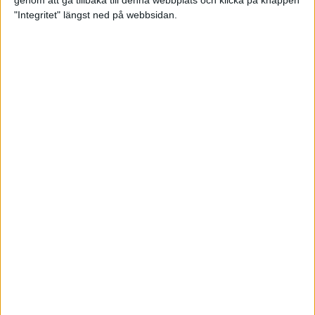
genom att gå tillbaka till denna webbplats och klicka på knappen
"Integritet" längst ned på webbsidan.
Intervallträningens fördelar för
prestation och hälsa!
26 feb 2024
• Löpningen
• Träning
Samla poäng i Stockholms nya
löparserie
22 feb 2024
• Löpningen
• Tävling
Svensk rekord av debutanten
Suldan!
18 feb 2024
OS-kval och pers för Carro!
18 feb 2024