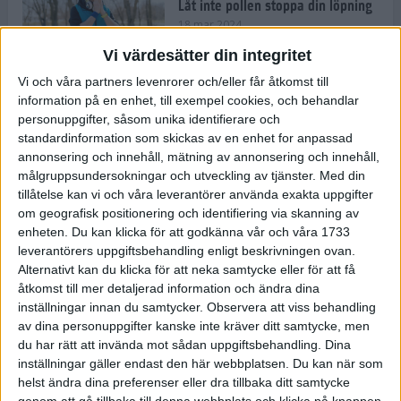
Låt inte pollen stoppa din löpning
18 mar 2024
Vi värdesätter din integritet
Vi och våra partners levenrorer och/eller får åtkomst till
Kompisträna: 3 tips på intervaller
information på en enhet, till exempel cookies, och behandlar
för dig och din kompis (eller
personuppgifter, såsom unika identifierare och
partner)
standardinformation som skickas av en enhet for anpassad
8 mar 2024
• Löpningen
• Träning
annonsering och innehåll, mätning av annonsering och innehåll,
målgruppsundersokningar och utveckling av tjänster.
Med din
tillåtelse kan vi och våra leverantörer använda exakta uppgifter
Flowfeet Heat möjliggör en extra
om geografisk positionering och identifiering via skanning av
runda
enheten. Du kan klicka för att godkänna vår och våra 1733
1 mar 2024
• Löpningen
• Träning
leverantörers uppgiftsbehandling enligt beskrivningen ovan.
Alternativt kan du klicka för att neka samtycke eller för att få
åtkomst till mer detaljerad information och ändra dina
inställningar innan du samtycker.
Observera att viss behandling
Elitlöparen: Att bryta fastan känns
av dina personuppgifter kanske inte kräver ditt samtycke, men
som att stå på prispallen
du har rätt att invända mot sådan uppgiftsbehandling. Dina
27 feb 2024
• Löpningen
• Träning
inställningar gäller endast den här webbplatsen. Du kan när som
helst ändra dina preferenser eller dra tillbaka ditt samtycke