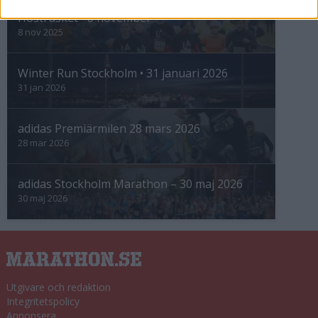
Höstrusket • 8 november
8 nov 2025
Winter Run Stockholm • 31 januari 2026
31 jan 2026
adidas Premiärmilen 28 mars 2026
28 mar 2026
adidas Stockholm Marathon – 30 maj 2026
30 maj 2026
Utgivare och redaktion
Integritetspolicy
Annonsera