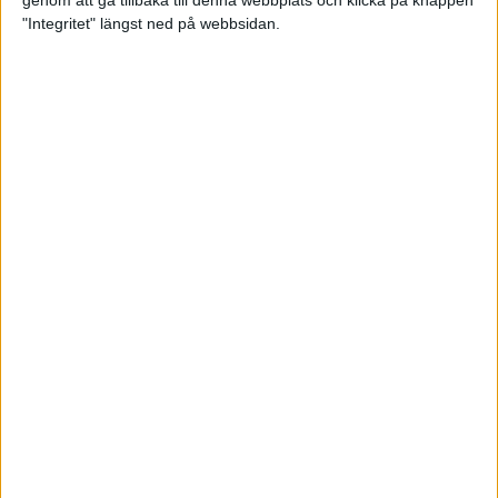
genom att gå tillbaka till denna webbplats och klicka på knappen
"Integritet" längst ned på webbsidan.
Intervallträningens fördelar för
prestation och hälsa!
26 feb 2024
• Löpningen
• Träning
Samla poäng i Stockholms nya
löparserie
22 feb 2024
• Löpningen
• Tävling
Svensk rekord av debutanten
Suldan!
18 feb 2024
OS-kval och pers för Carro!
18 feb 2024