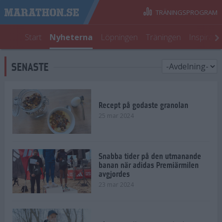
TRÄNINGSPROGRAM
Start
Nyheterna
Löpningen
Träningen
Inspirati
SENASTE
Recept på godaste granolan
25 mar 2024
Snabba tider på den utmanande
banan när adidas Premiärmilen
avgjordes
23 mar 2024