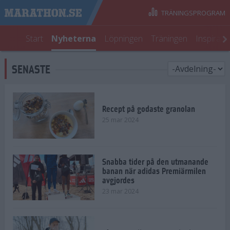
TRÄNINGSPROGRAM
Start
Nyheterna
Löpningen
Träningen
Inspirati
SENASTE
Recept på godaste granolan
25 mar 2024
Snabba tider på den utmanande
banan när adidas Premiärmilen
avgjordes
23 mar 2024