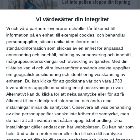
Låt inte pollen stoppa din löpning
18 mar 2024
Vi värdesätter din integritet
Vi och våra partners levenrorer och/eller får åtkomst till
Kompisträna: 3 tips på intervaller
information på en enhet, till exempel cookies, och behandlar
för dig och din kompis (eller
personuppgifter, såsom unika identifierare och
partner)
standardinformation som skickas av en enhet for anpassad
8 mar 2024
• Löpningen
• Träning
annonsering och innehåll, mätning av annonsering och innehåll,
målgruppsundersokningar och utveckling av tjänster.
Med din
tillåtelse kan vi och våra leverantörer använda exakta uppgifter
Flowfeet Heat möjliggör en extra
om geografisk positionering och identifiering via skanning av
runda
enheten. Du kan klicka för att godkänna vår och våra 1733
1 mar 2024
• Löpningen
• Träning
leverantörers uppgiftsbehandling enligt beskrivningen ovan.
Alternativt kan du klicka för att neka samtycke eller för att få
åtkomst till mer detaljerad information och ändra dina
inställningar innan du samtycker.
Observera att viss behandling
Elitlöparen: Att bryta fastan känns
av dina personuppgifter kanske inte kräver ditt samtycke, men
som att stå på prispallen
du har rätt att invända mot sådan uppgiftsbehandling. Dina
27 feb 2024
• Löpningen
• Träning
inställningar gäller endast den här webbplatsen. Du kan när som
helst ändra dina preferenser eller dra tillbaka ditt samtycke