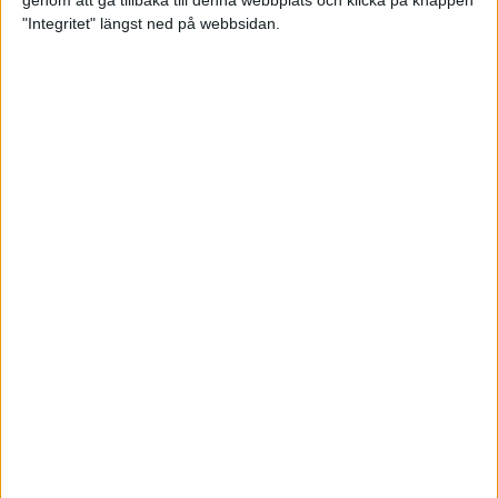
genom att gå tillbaka till denna webbplats och klicka på knappen
"Integritet" längst ned på webbsidan.
Intervallträningens fördelar för
prestation och hälsa!
26 feb 2024
• Löpningen
• Träning
Samla poäng i Stockholms nya
löparserie
22 feb 2024
• Löpningen
• Tävling
Svensk rekord av debutanten
Suldan!
18 feb 2024
OS-kval och pers för Carro!
18 feb 2024