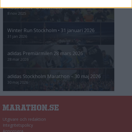
Höstrusket • 8 november
8 nov 2025
Winter Run Stockholm • 31 januari 2026
31 jan 2026
adidas Premiärmilen 28 mars 2026
28 mar 2026
adidas Stockholm Marathon – 30 maj 2026
30 maj 2026
Utgivare och redaktion
Integritetspolicy
Annonsera