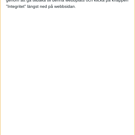
genom att gå tillbaka till denna webbplats och klicka på knappen
"Integritet" längst ned på webbsidan.
Intervallträningens fördelar för
prestation och hälsa!
26 feb 2024
• Löpningen
• Träning
Samla poäng i Stockholms nya
löparserie
22 feb 2024
• Löpningen
• Tävling
Svensk rekord av debutanten
Suldan!
18 feb 2024
OS-kval och pers för Carro!
18 feb 2024