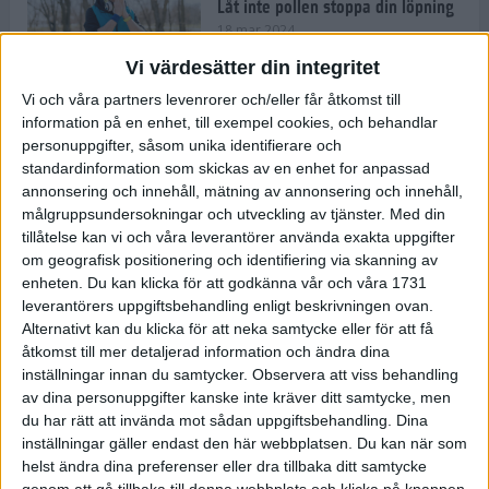
Låt inte pollen stoppa din löpning
18 mar 2024
Vi värdesätter din integritet
Vi och våra partners levenrorer och/eller får åtkomst till
Kompisträna: 3 tips på intervaller
information på en enhet, till exempel cookies, och behandlar
för dig och din kompis (eller
personuppgifter, såsom unika identifierare och
partner)
standardinformation som skickas av en enhet for anpassad
8 mar 2024
• Löpningen
• Träning
annonsering och innehåll, mätning av annonsering och innehåll,
målgruppsundersokningar och utveckling av tjänster.
Med din
tillåtelse kan vi och våra leverantörer använda exakta uppgifter
Flowfeet Heat möjliggör en extra
om geografisk positionering och identifiering via skanning av
runda
enheten. Du kan klicka för att godkänna vår och våra 1731
1 mar 2024
• Löpningen
• Träning
leverantörers uppgiftsbehandling enligt beskrivningen ovan.
Alternativt kan du klicka för att neka samtycke eller för att få
åtkomst till mer detaljerad information och ändra dina
inställningar innan du samtycker.
Observera att viss behandling
Elitlöparen: Att bryta fastan känns
av dina personuppgifter kanske inte kräver ditt samtycke, men
som att stå på prispallen
du har rätt att invända mot sådan uppgiftsbehandling. Dina
27 feb 2024
• Löpningen
• Träning
inställningar gäller endast den här webbplatsen. Du kan när som
helst ändra dina preferenser eller dra tillbaka ditt samtycke