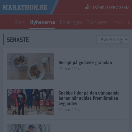
TRÄNINGSPROGRAM
Start
Nyheterna
Löpningen
Träningen
Inspirati
SENASTE
Recept på godaste granolan
25 mar 2024
Snabba tider på den utmanande
banan när adidas Premiärmilen
avgjordes
23 mar 2024