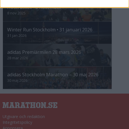
Höstrusket • 8 november
8 nov 2025
Winter Run Stockholm • 31 januari 2026
31 jan 2026
adidas Premiärmilen 28 mars 2026
28 mar 2026
adidas Stockholm Marathon – 30 maj 2026
30 maj 2026
Utgivare och redaktion
Integritetspolicy
Annonsera