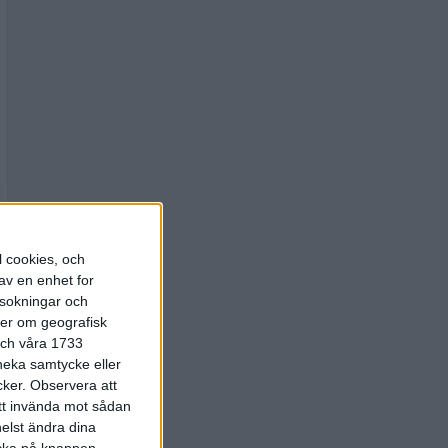
l cookies, och
av en enhet for
rsokningar och
ter om geografisk
 och våra 1733
 neka samtycke eller
cker.
Observera att
att invända mot sådan
elst ändra dina