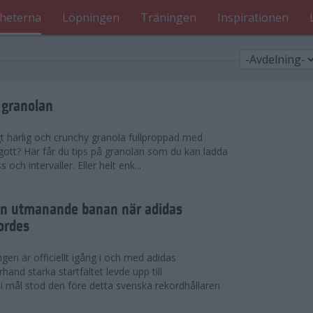
heterna
Löpningen
Träningen
Inspirationen
 granolan
gt härlig och crunchy granola fullproppad med
 gott? Här får du tips på granolan som du kan ladda
ch intervaller. Eller helt enk...
en utmanande banan när adidas
ordes
en är officiellt igång i och med adidas
hand starka startfältet levde upp till
 i mål stod den före detta svenska rekordhållaren