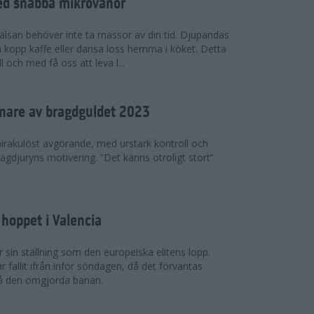
ed snabba mikrovanor
hälsan behöver inte ta massor av din tid. Djupandas
n kopp kaffe eller dansa loss hemma i köket. Detta
 och med få oss att leva l...
nnare av bragdguldet 2023
mirakulöst avgörande, med urstark kontroll och
ragdjuryns motivering. ”Det känns otroligt stort”
hoppet i Valencia
 sin ställning som den europeiska elitens lopp.
fallit ifrån inför söndagen, då det förväntas
på den omgjorda banan.