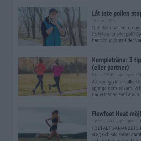
Låt inte pollen sto
18 mar 2024
Det kliar i halsen, du ny
förkyld eller allergisk?
här och jobbiga tider vä
Kompisträna: 3 tip
(eller partner)
8 mar 2024
• Löpningen
• T
Att springa intervaller t
springa dem ensam. Vi b
när vi tränar med andra. H
Flowfeet Heat möjl
1 mar 2024
• Löpningen
• T
I BETALT SAMARBETE ME
steg och kilometer samt
och beslutsamhet. Men m