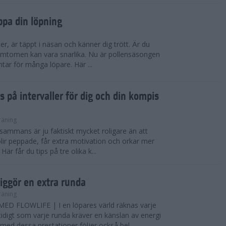
ppa din löpning
ser, är täppt i näsan och känner dig trött. Är du
 Symtomen kan vara snarlika. Nu är pollensäsongen
ntar för många löpare. Här ...
s på intervaller för dig och din kompis
räning
illsammans är ju faktiskt mycket roligare än att
lir peppade, får extra motivation och orkar mer
är får du tips på tre olika k...
iggör en extra runda
räning
D FLOWLIFE | I en löpares värld räknas varje
idigt som varje runda kräver en känslan av energi
ed dessa prestationer följer också bel...