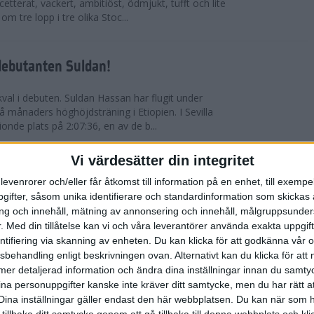
etterat, vackert, ambitiöst, ödmjukt, tufft och lite
m tre lopp i tre olika Stoc...
debutanten Suldan!
val i debuten. Suldan Hassan har flugit under
 månaders höghöjdsträning i Etiopien. I Sevilla
nionde plats på 2:07:36, en av de b...
Vi värdesätter din integritet
ör Carro!
levenrorer och/eller får åtkomst till information på en enhet, till exempe
ifter, såsom unika identifierare och standardinformation som skickas 
villa Marathon utvecklades till den mest
g och innehåll, mätning av annonsering och innehåll, målgruppsunde
vensk maratons historia. Suldan Hassan
.
Med din tillåtelse kan vi och våra leverantörer använda exakta uppgif
rekord, 2:07:36. Även Carolina Wikström klarade
entifiering via skanning av enheten. Du kan klicka för att godkänna vår
sbehandling enligt beskrivningen ovan. Alternativt kan du klicka för att
ll mer detaljerad information och ändra dina inställningar innan du samty
esta utmanande intervaller på skidor
ina personuppgifter kanske inte kräver ditt samtycke, men du har rätt 
Dina inställningar gäller endast den här webbplatsen. Du kan när som h