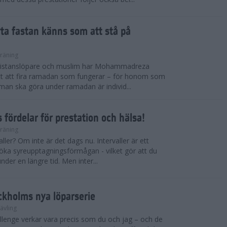
ryta fastan känns som att stå på
räning
gdistanslöpare och muslim har Mohammadreza
ätt att fira ramadan som fungerar – för honom som
t man ska göra under ramadan är individ...
 fördelar för prestation och hälsa!
räning
ller? Om inte är det dags nu. Intervaller är ett
 öka syreupptagningsförmågan - vilket gör att du
nder en längre tid. Men inter...
ckholms nya löparserie
ävling
lenge verkar vara precis som du och jag – och de