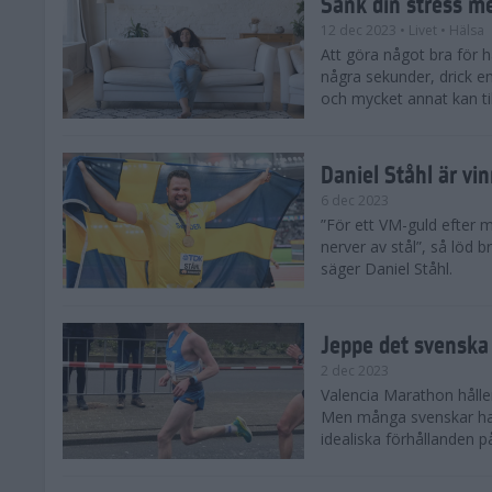
Sänk din stress m
12 dec 2023
• Livet
• Hälsa
Att göra något bra för 
några sekunder, drick e
och mycket annat kan till
Daniel Ståhl är vi
6 dec 2023
”För ett VM-guld efter 
nerver av stål”, så löd b
säger Daniel Ståhl.
Jeppe det svenska 
2 dec 2023
Valencia Marathon håller
Men många svenskar har 
idealiska förhållanden 