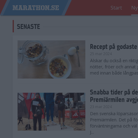
Start
Ny
SENASTE
Recept på godaste
25 mar 2024
Älskar du också en rikti
nötter, fröer och annat
med innan både långpass o
Snabba tider på d
Premiärmilen avgj
23 mar 2024
Den svenska löparsäsong
Premiärmilen. Det på för
förväntningarna och väl
J...