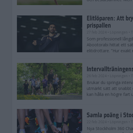
Elitlöparen: Att b
prispallen
27 feb 2024
• Löpningen
• T
Som professionell lån
Abootorabi hittat ett s
elitidrottare. ”Hur exak
Intervallträningens
26 feb 2024
• Löpningen
• T
Brukar du springa interva
utmärkt sätt att snabbt
kan hålla en högre fart u
Samla poäng i Sto
22 feb 2024
• Löpningen
• T
Nya Stockholm 360 Chal