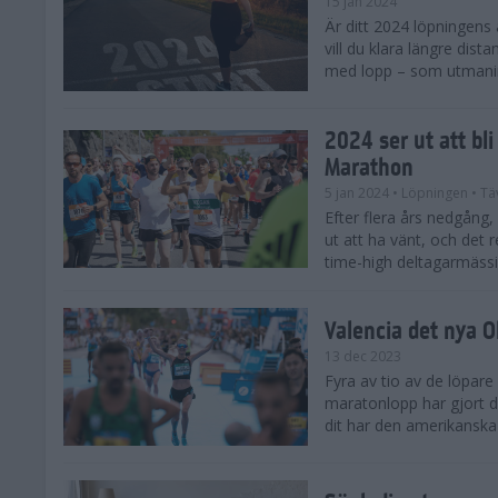
15 jan 2024
Är ditt 2024 löpningens
vill du klara längre dis
med lopp – som utmaning 
2024 ser ut att bl
Marathon
5 jan 2024
• Löpningen
• Tä
Efter flera års nedgång
ut att ha vänt, och det 
time-high deltagarmässi
Valencia det nya 
13 dec 2023
Fyra av tio av de löpare
maratonlopp har gjort de
dit har den amerikanska 