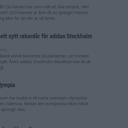
 år? Du kanske har som mål att öka tempot, eller
tanser? 2024 kanske är året då du springer massor
eller för att det är så himla ...
i ett nytt rekordår för adidas Stockholm
vling
, bland annat beroende på pandemin, ser trenden
rejält. Årets adidas Stockholm Marathon kan bli all-
gt.
Olympia
 som har kvalat in till nästa sommars olympiska
t i Valencia. Medan den europeiska eliten hittat
sprungit vilse.