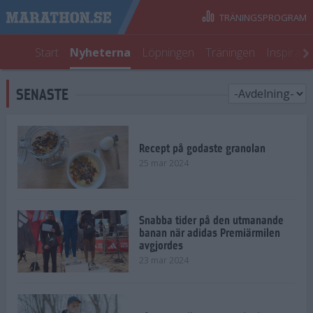
TRÄNINGSPROGRAM
Start
Nyheterna
Löpningen
Träningen
Inspirati
SENASTE
Recept på godaste granolan
25 mar 2024
Snabba tider på den utmanande
banan när adidas Premiärmilen
avgjordes
23 mar 2024