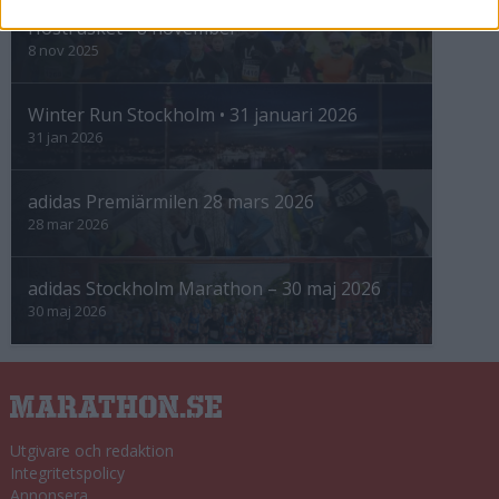
Höstrusket • 8 november
8 nov 2025
Winter Run Stockholm • 31 januari 2026
31 jan 2026
adidas Premiärmilen 28 mars 2026
28 mar 2026
adidas Stockholm Marathon – 30 maj 2026
30 maj 2026
Utgivare och redaktion
Integritetspolicy
Annonsera