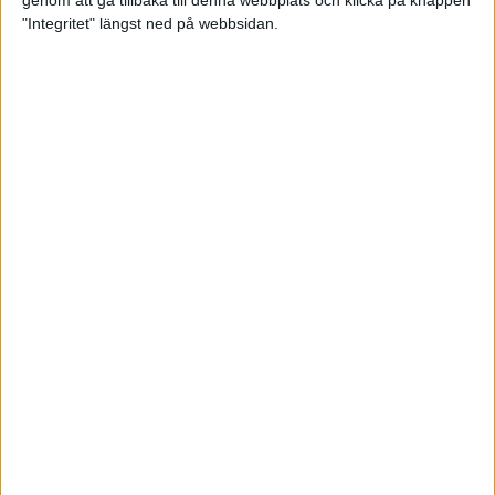
genom att gå tillbaka till denna webbplats och klicka på knappen
"Integritet" längst ned på webbsidan.
Intervallträningens fördelar för
prestation och hälsa!
26 feb 2024
• Löpningen
• Träning
Samla poäng i Stockholms nya
löparserie
22 feb 2024
• Löpningen
• Tävling
Svensk rekord av debutanten
Suldan!
18 feb 2024
OS-kval och pers för Carro!
18 feb 2024