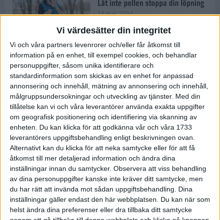
Låt inte pollen stoppa din löpning
18 mar 2024
Vi värdesätter din integritet
Vi och våra partners levenrorer och/eller får åtkomst till
Kompisträna: 3 tips på intervaller
information på en enhet, till exempel cookies, och behandlar
för dig och din kompis (eller
personuppgifter, såsom unika identifierare och
partner)
standardinformation som skickas av en enhet for anpassad
8 mar 2024
• Löpningen
• Träning
annonsering och innehåll, mätning av annonsering och innehåll,
målgruppsundersokningar och utveckling av tjänster.
Med din
tillåtelse kan vi och våra leverantörer använda exakta uppgifter
Flowfeet Heat möjliggör en extra
om geografisk positionering och identifiering via skanning av
runda
enheten. Du kan klicka för att godkänna vår och våra 1733
1 mar 2024
• Löpningen
• Träning
leverantörers uppgiftsbehandling enligt beskrivningen ovan.
Alternativt kan du klicka för att neka samtycke eller för att få
åtkomst till mer detaljerad information och ändra dina
inställningar innan du samtycker.
Observera att viss behandling
Elitlöparen: Att bryta fastan känns
av dina personuppgifter kanske inte kräver ditt samtycke, men
som att stå på prispallen
du har rätt att invända mot sådan uppgiftsbehandling. Dina
27 feb 2024
• Löpningen
• Träning
inställningar gäller endast den här webbplatsen. Du kan när som
helst ändra dina preferenser eller dra tillbaka ditt samtycke