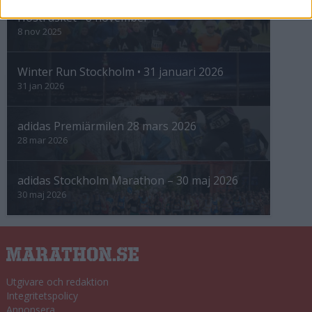
Höstrusket • 8 november
8 nov 2025
Winter Run Stockholm • 31 januari 2026
31 jan 2026
adidas Premiärmilen 28 mars 2026
28 mar 2026
adidas Stockholm Marathon – 30 maj 2026
30 maj 2026
Utgivare och redaktion
Integritetspolicy
Annonsera