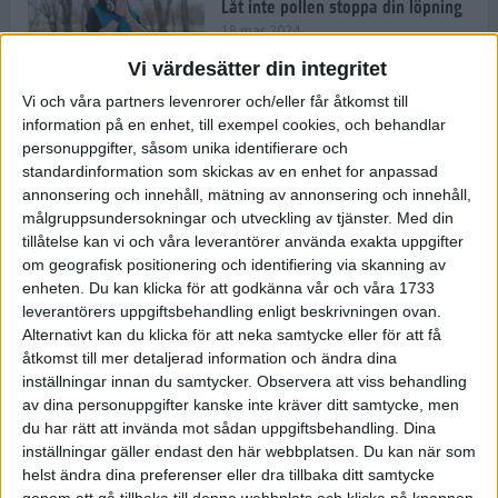
Låt inte pollen stoppa din löpning
18 mar 2024
Vi värdesätter din integritet
Vi och våra partners levenrorer och/eller får åtkomst till
Kompisträna: 3 tips på intervaller
information på en enhet, till exempel cookies, och behandlar
för dig och din kompis (eller
personuppgifter, såsom unika identifierare och
partner)
standardinformation som skickas av en enhet for anpassad
8 mar 2024
• Löpningen
• Träning
annonsering och innehåll, mätning av annonsering och innehåll,
målgruppsundersokningar och utveckling av tjänster.
Med din
tillåtelse kan vi och våra leverantörer använda exakta uppgifter
Flowfeet Heat möjliggör en extra
om geografisk positionering och identifiering via skanning av
runda
enheten. Du kan klicka för att godkänna vår och våra 1733
1 mar 2024
• Löpningen
• Träning
leverantörers uppgiftsbehandling enligt beskrivningen ovan.
Alternativt kan du klicka för att neka samtycke eller för att få
åtkomst till mer detaljerad information och ändra dina
inställningar innan du samtycker.
Observera att viss behandling
Elitlöparen: Att bryta fastan känns
av dina personuppgifter kanske inte kräver ditt samtycke, men
som att stå på prispallen
du har rätt att invända mot sådan uppgiftsbehandling. Dina
27 feb 2024
• Löpningen
• Träning
inställningar gäller endast den här webbplatsen. Du kan när som
helst ändra dina preferenser eller dra tillbaka ditt samtycke