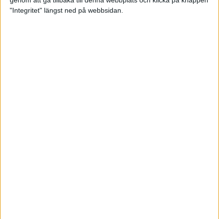
genom att gå tillbaka till denna webbplats och klicka på knappen
"Integritet" längst ned på webbsidan.
Intervallträningens fördelar för
prestation och hälsa!
26 feb 2024
• Löpningen
• Träning
Samla poäng i Stockholms nya
löparserie
22 feb 2024
• Löpningen
• Tävling
Svensk rekord av debutanten
Suldan!
18 feb 2024
OS-kval och pers för Carro!
18 feb 2024