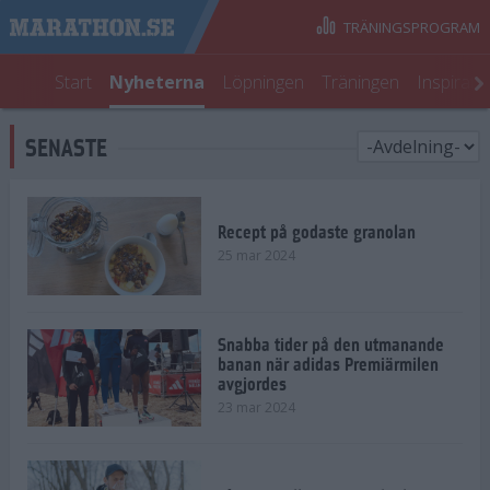
TRÄNINGSPROGRAM
Start
Nyheterna
Löpningen
Träningen
Inspirati
SENASTE
Recept på godaste granolan
25 mar 2024
Snabba tider på den utmanande
banan när adidas Premiärmilen
avgjordes
23 mar 2024