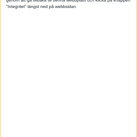
genom att gå tillbaka till denna webbplats och klicka på knappen
"Integritet" längst ned på webbsidan.
Intervallträningens fördelar för
prestation och hälsa!
26 feb 2024
• Löpningen
• Träning
Samla poäng i Stockholms nya
löparserie
22 feb 2024
• Löpningen
• Tävling
Svensk rekord av debutanten
Suldan!
18 feb 2024
OS-kval och pers för Carro!
18 feb 2024