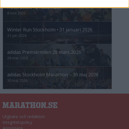
Höstrusket • 8 november
8 nov 2025
Winter Run Stockholm • 31 januari 2026
31 jan 2026
adidas Premiärmilen 28 mars 2026
28 mar 2026
adidas Stockholm Marathon – 30 maj 2026
30 maj 2026
Utgivare och redaktion
Integritetspolicy
Annonsera