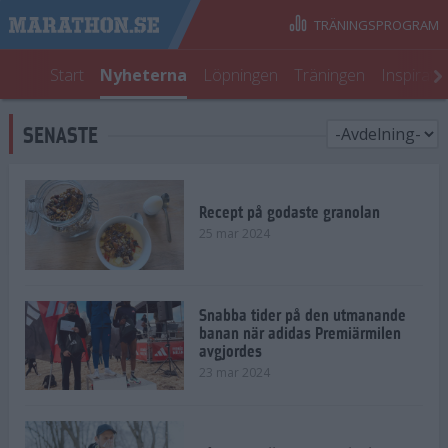
TRÄNINGSPROGRAM
Start
Nyheterna
Löpningen
Träningen
Inspirati
SENASTE
Recept på godaste granolan
25 mar 2024
Snabba tider på den utmanande
banan när adidas Premiärmilen
avgjordes
23 mar 2024