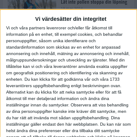
Låt inte pollen stoppa din löpning
18 mar 2024
Vi värdesätter din integritet
Vi och våra partners levenrorer och/eller får åtkomst till
Kompisträna: 3 tips på intervaller
information på en enhet, till exempel cookies, och behandlar
för dig och din kompis (eller
personuppgifter, såsom unika identifierare och
partner)
standardinformation som skickas av en enhet for anpassad
8 mar 2024
• Löpningen
• Träning
annonsering och innehåll, mätning av annonsering och innehåll,
målgruppsundersokningar och utveckling av tjänster.
Med din
tillåtelse kan vi och våra leverantörer använda exakta uppgifter
Flowfeet Heat möjliggör en extra
om geografisk positionering och identifiering via skanning av
runda
enheten. Du kan klicka för att godkänna vår och våra 1733
1 mar 2024
• Löpningen
• Träning
leverantörers uppgiftsbehandling enligt beskrivningen ovan.
Alternativt kan du klicka för att neka samtycke eller för att få
åtkomst till mer detaljerad information och ändra dina
inställningar innan du samtycker.
Observera att viss behandling
Elitlöparen: Att bryta fastan känns
av dina personuppgifter kanske inte kräver ditt samtycke, men
som att stå på prispallen
du har rätt att invända mot sådan uppgiftsbehandling. Dina
27 feb 2024
• Löpningen
• Träning
inställningar gäller endast den här webbplatsen. Du kan när som
helst ändra dina preferenser eller dra tillbaka ditt samtycke