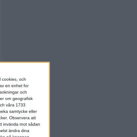
l cookies, och
av en enhet for
rsokningar och
ter om geografisk
 och våra 1733
 neka samtycke eller
cker.
Observera att
att invända mot sådan
elst ändra dina