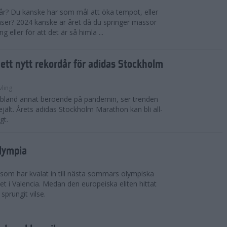
 år? Du kanske har som mål att öka tempot, eller
tanser? 2024 kanske är året då du springer massor
eller för att det är så himla ...
i ett nytt rekordår för adidas Stockholm
vling
, bland annat beroende på pandemin, ser trenden
rejält. Årets adidas Stockholm Marathon kan bli all-
gt.
Olympia
 som har kvalat in till nästa sommars olympiska
t i Valencia. Medan den europeiska eliten hittat
sprungit vilse.