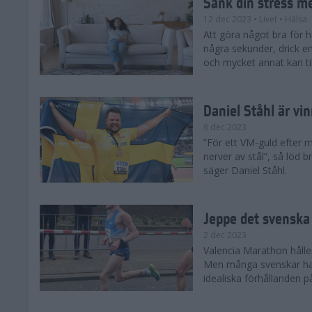
Sänk din stress m
12 dec 2023
• Livet
• Hälsa
Att göra något bra för 
några sekunder, drick e
och mycket annat kan till
Daniel Ståhl är vi
6 dec 2023
”För ett VM-guld efter 
nerver av stål”, så löd b
säger Daniel Ståhl.
Jeppe det svenska 
2 dec 2023
Valencia Marathon håller
Men många svenskar har 
idealiska förhållanden 