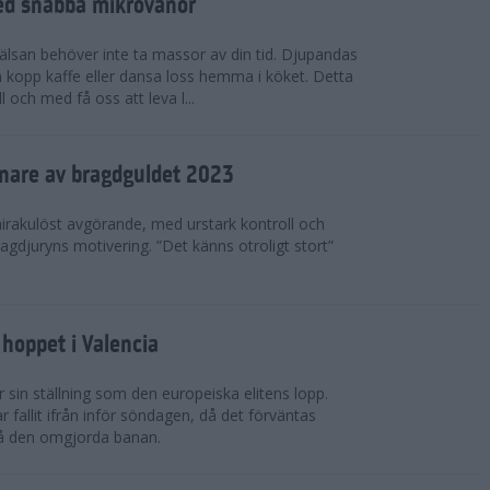
ed snabba mikrovanor
hälsan behöver inte ta massor av din tid. Djupandas
n kopp kaffe eller dansa loss hemma i köket. Detta
 och med få oss att leva l...
nnare av bragdguldet 2023
mirakulöst avgörande, med urstark kontroll och
ragdjuryns motivering. ”Det känns otroligt stort”
hoppet i Valencia
 sin ställning som den europeiska elitens lopp.
fallit ifrån inför söndagen, då det förväntas
på den omgjorda banan.