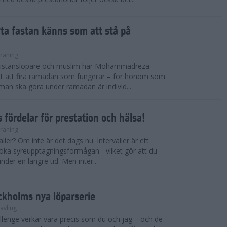
ryta fastan känns som att stå på
räning
gdistanslöpare och muslim har Mohammadreza
ätt att fira ramadan som fungerar – för honom som
t man ska göra under ramadan är individ...
 fördelar för prestation och hälsa!
räning
ller? Om inte är det dags nu. Intervaller är ett
 öka syreupptagningsförmågan - vilket gör att du
nder en längre tid. Men inter...
ckholms nya löparserie
ävling
lenge verkar vara precis som du och jag – och de