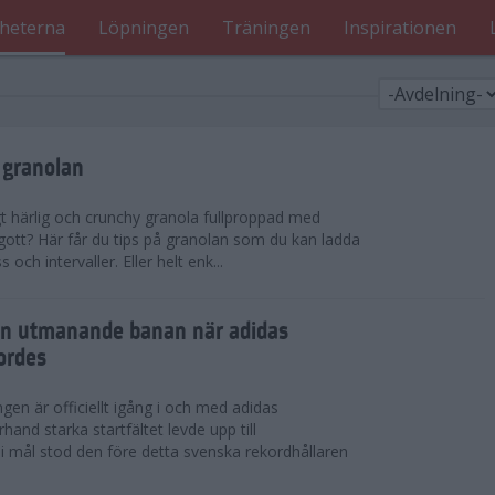
heterna
Löpningen
Träningen
Inspirationen
 granolan
gt härlig och crunchy granola fullproppad med
 gott? Här får du tips på granolan som du kan ladda
ch intervaller. Eller helt enk...
en utmanande banan när adidas
ordes
en är officiellt igång i och med adidas
hand starka startfältet levde upp till
 i mål stod den före detta svenska rekordhållaren