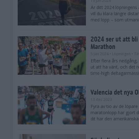
15 jan 2024
Är ditt 2024 löpningens
vill du klara längre dis
med lopp – som utmaning 
2024 ser ut att bl
Marathon
5 jan 2024
• Löpningen
• Tä
Efter flera års nedgång
ut att ha vänt, och det 
time-high deltagarmässi
Valencia det nya 
13 dec 2023
Fyra av tio av de löpare
maratonlopp har gjort de
dit har den amerikanska 