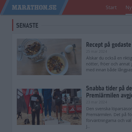
Start
Ny
SENASTE
Recept på godaste
25 mar 2024
Älskar du också en rikti
nötter, fröer och annat
med innan både långpass o
Snabba tider på d
Premiärmilen avgj
23 mar 2024
Den svenska löparsäsong
Premiärmilen. Det på för
förväntningarna och väl
J...