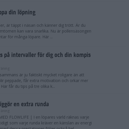
ppa din löpning
ser, är täppt i näsan och känner dig trött. Är du
 Symtomen kan vara snarlika. Nu är pollensäsongen
ntar för många löpare. Här ...
s på intervaller för dig och din kompis
räning
illsammans är ju faktiskt mycket roligare än att
lir peppade, får extra motivation och orkar mer
är får du tips på tre olika k...
iggör en extra runda
räning
D FLOWLIFE | I en löpares värld räknas varje
idigt som varje runda kräver en känslan av energi
ed dessa prestationer följer också bel...