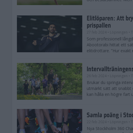
Elitlöparen: Att b
prispallen
27 feb 2024
• Löpningen
• T
Som professionell lån
Abootorabi hittat ett s
elitidrottare. ”Hur exak
Intervallträningens
26 feb 2024
• Löpningen
• T
Brukar du springa interva
utmärkt sätt att snabbt
kan hålla en högre fart u
Samla poäng i Sto
22 feb 2024
• Löpningen
• T
Nya Stockholm 360 Chal