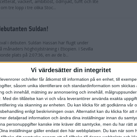
etterat, vackert, ambitiöst, ödmjukt, tufft och lite
m tre lopp i tre olika Stoc...
debutanten Suldan!
val i debuten. Suldan Hassan har flugit under
 månaders höghöjdsträning i Etiopien. I Sevilla
nionde plats på 2:07:36, en av de b...
Vi värdesätter din integritet
ör Carro!
levenrorer och/eller får åtkomst till information på en enhet, till exempe
ifter, såsom unika identifierare och standardinformation som skickas 
villa Marathon utvecklades till den mest
g och innehåll, mätning av annonsering och innehåll, målgruppsunde
vensk maratons historia. Suldan Hassan
.
Med din tillåtelse kan vi och våra leverantörer använda exakta uppgif
rekord, 2:07:36. Även Carolina Wikström klarade
entifiering via skanning av enheten. Du kan klicka för att godkänna vår
sbehandling enligt beskrivningen ovan. Alternativt kan du klicka för att
ll mer detaljerad information och ändra dina inställningar innan du samty
esta utmanande intervaller på skidor
ina personuppgifter kanske inte kräver ditt samtycke, men du har rätt 
Dina inställningar gäller endast den här webbplatsen. Du kan när som h