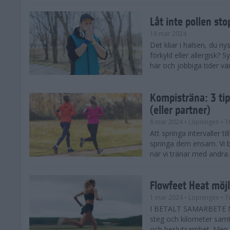
Låt inte pollen sto
18 mar 2024
Det kliar i halsen, du ny
förkyld eller allergisk?
här och jobbiga tider vä
Kompisträna: 3 tip
(eller partner)
8 mar 2024
• Löpningen
• T
Att springa intervaller t
springa dem ensam. Vi b
när vi tränar med andra. H
Flowfeet Heat möjl
1 mar 2024
• Löpningen
• T
I BETALT SAMARBETE ME
steg och kilometer samt
och beslutsamhet. Men m