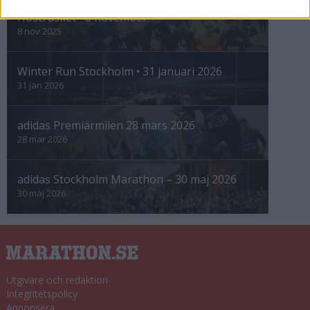
Höstrusket • 8 november
8 nov 2025
Winter Run Stockholm • 31 januari 2026
31 jan 2026
adidas Premiärmilen 28 mars 2026
28 mar 2026
adidas Stockholm Marathon – 30 maj 2026
30 maj 2026
Utgivare och redaktion
Integritetspolicy
Annonsera