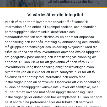
Låt inte pollen stoppa din löpning
18 mar 2024
Vi värdesätter din integritet
Vi och våra partners levenrorer och/eller får åtkomst till
Kompisträna: 3 tips på intervaller
information på en enhet, till exempel cookies, och behandlar
för dig och din kompis (eller
personuppgifter, såsom unika identifierare och
partner)
standardinformation som skickas av en enhet for anpassad
8 mar 2024
• Löpningen
• Träning
annonsering och innehåll, mätning av annonsering och innehåll,
målgruppsundersokningar och utveckling av tjänster.
Med din
tillåtelse kan vi och våra leverantörer använda exakta uppgifter
Flowfeet Heat möjliggör en extra
om geografisk positionering och identifiering via skanning av
runda
enheten. Du kan klicka för att godkänna vår och våra 1733
1 mar 2024
• Löpningen
• Träning
leverantörers uppgiftsbehandling enligt beskrivningen ovan.
Alternativt kan du klicka för att neka samtycke eller för att få
åtkomst till mer detaljerad information och ändra dina
inställningar innan du samtycker.
Observera att viss behandling
Elitlöparen: Att bryta fastan känns
av dina personuppgifter kanske inte kräver ditt samtycke, men
som att stå på prispallen
du har rätt att invända mot sådan uppgiftsbehandling. Dina
27 feb 2024
• Löpningen
• Träning
inställningar gäller endast den här webbplatsen. Du kan när som
helst ändra dina preferenser eller dra tillbaka ditt samtycke