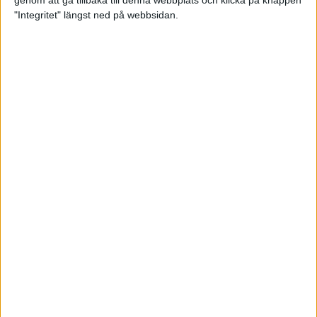
genom att gå tillbaka till denna webbplats och klicka på knappen
"Integritet" längst ned på webbsidan.
Intervallträningens fördelar för
prestation och hälsa!
26 feb 2024
• Löpningen
• Träning
Samla poäng i Stockholms nya
löparserie
22 feb 2024
• Löpningen
• Tävling
Svensk rekord av debutanten
Suldan!
18 feb 2024
OS-kval och pers för Carro!
18 feb 2024