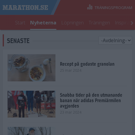
TRÄNINGSPROGRAM
Start
Nyheterna
Löpningen
Träningen
Inspirati
SENASTE
Recept på godaste granolan
25 mar 2024
Snabba tider på den utmanande
banan när adidas Premiärmilen
avgjordes
23 mar 2024