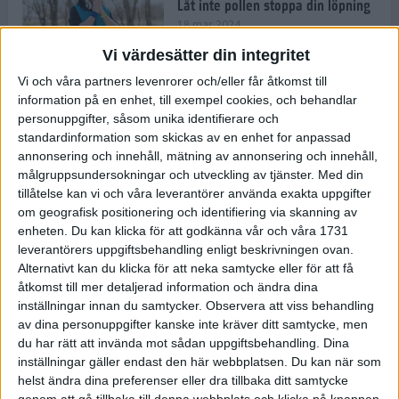
Låt inte pollen stoppa din löpning
18 mar 2024
Vi värdesätter din integritet
Vi och våra partners levenrorer och/eller får åtkomst till
Kompisträna: 3 tips på intervaller
information på en enhet, till exempel cookies, och behandlar
för dig och din kompis (eller
personuppgifter, såsom unika identifierare och
partner)
standardinformation som skickas av en enhet for anpassad
8 mar 2024
• Löpningen
• Träning
annonsering och innehåll, mätning av annonsering och innehåll,
målgruppsundersokningar och utveckling av tjänster.
Med din
tillåtelse kan vi och våra leverantörer använda exakta uppgifter
Flowfeet Heat möjliggör en extra
om geografisk positionering och identifiering via skanning av
runda
enheten. Du kan klicka för att godkänna vår och våra 1731
1 mar 2024
• Löpningen
• Träning
leverantörers uppgiftsbehandling enligt beskrivningen ovan.
Alternativt kan du klicka för att neka samtycke eller för att få
åtkomst till mer detaljerad information och ändra dina
inställningar innan du samtycker.
Observera att viss behandling
Elitlöparen: Att bryta fastan känns
av dina personuppgifter kanske inte kräver ditt samtycke, men
som att stå på prispallen
du har rätt att invända mot sådan uppgiftsbehandling. Dina
27 feb 2024
• Löpningen
• Träning
inställningar gäller endast den här webbplatsen. Du kan när som
helst ändra dina preferenser eller dra tillbaka ditt samtycke