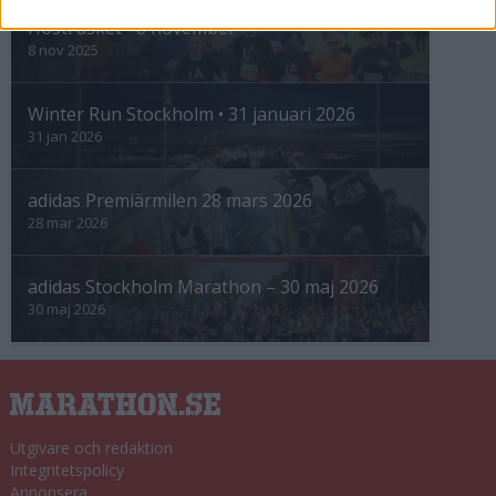
Höstrusket • 8 november
8 nov 2025
Winter Run Stockholm • 31 januari 2026
31 jan 2026
adidas Premiärmilen 28 mars 2026
28 mar 2026
adidas Stockholm Marathon – 30 maj 2026
30 maj 2026
Utgivare och redaktion
Integritetspolicy
Annonsera