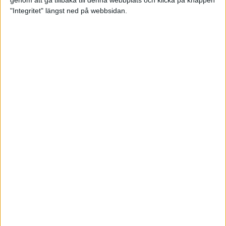
genom att gå tillbaka till denna webbplats och klicka på knappen
"Integritet" längst ned på webbsidan.
Intervallträningens fördelar för
prestation och hälsa!
26 feb 2024
• Löpningen
• Träning
Samla poäng i Stockholms nya
löparserie
22 feb 2024
• Löpningen
• Tävling
Svensk rekord av debutanten
Suldan!
18 feb 2024
OS-kval och pers för Carro!
18 feb 2024