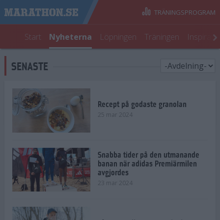
TRÄNINGSPROGRAM
Start
Nyheterna
Löpningen
Träningen
Inspirati
SENASTE
Recept på godaste granolan
25 mar 2024
Snabba tider på den utmanande
banan när adidas Premiärmilen
avgjordes
23 mar 2024