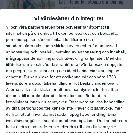
Låt inte pollen stoppa din löpning
18 mar 2024
Vi värdesätter din integritet
Vi och våra partners levenrorer och/eller får åtkomst till
Kompisträna: 3 tips på intervaller
information på en enhet, till exempel cookies, och behandlar
för dig och din kompis (eller
personuppgifter, såsom unika identifierare och
partner)
standardinformation som skickas av en enhet for anpassad
8 mar 2024
• Löpningen
• Träning
annonsering och innehåll, mätning av annonsering och innehåll,
målgruppsundersokningar och utveckling av tjänster.
Med din
tillåtelse kan vi och våra leverantörer använda exakta uppgifter
Flowfeet Heat möjliggör en extra
om geografisk positionering och identifiering via skanning av
runda
enheten. Du kan klicka för att godkänna vår och våra 1733
1 mar 2024
• Löpningen
• Träning
leverantörers uppgiftsbehandling enligt beskrivningen ovan.
Alternativt kan du klicka för att neka samtycke eller för att få
åtkomst till mer detaljerad information och ändra dina
inställningar innan du samtycker.
Observera att viss behandling
Elitlöparen: Att bryta fastan känns
av dina personuppgifter kanske inte kräver ditt samtycke, men
som att stå på prispallen
du har rätt att invända mot sådan uppgiftsbehandling. Dina
27 feb 2024
• Löpningen
• Träning
inställningar gäller endast den här webbplatsen. Du kan när som
helst ändra dina preferenser eller dra tillbaka ditt samtycke