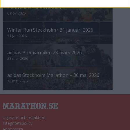
Höstrusket • 8 november
8 nov 2025
Winter Run Stockholm • 31 januari 2026
31 jan 2026
adidas Premiärmilen 28 mars 2026
28 mar 2026
adidas Stockholm Marathon – 30 maj 2026
30 maj 2026
Utgivare och redaktion
Integritetspolicy
Annonsera