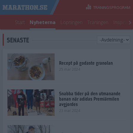
TRÄNINGSPROGRAM
Start
Nyheterna
Löpningen
Träningen
Inspirati
SENASTE
Recept på godaste granolan
25 mar 2024
Snabba tider på den utmanande
banan när adidas Premiärmilen
avgjordes
23 mar 2024