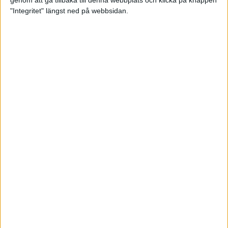
genom att gå tillbaka till denna webbplats och klicka på knappen
"Integritet" längst ned på webbsidan.
Intervallträningens fördelar för
prestation och hälsa!
26 feb 2024
• Löpningen
• Träning
Samla poäng i Stockholms nya
löparserie
22 feb 2024
• Löpningen
• Tävling
Svensk rekord av debutanten
Suldan!
18 feb 2024
OS-kval och pers för Carro!
18 feb 2024