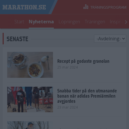
TRÄNINGSPROGRAM
Start
Nyheterna
Löpningen
Träningen
Inspirati
SENASTE
Recept på godaste granolan
25 mar 2024
Snabba tider på den utmanande
banan när adidas Premiärmilen
avgjordes
23 mar 2024