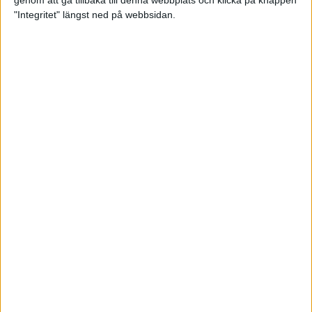
genom att gå tillbaka till denna webbplats och klicka på knappen
"Integritet" längst ned på webbsidan.
Intervallträningens fördelar för
prestation och hälsa!
26 feb 2024
• Löpningen
• Träning
Samla poäng i Stockholms nya
löparserie
22 feb 2024
• Löpningen
• Tävling
Svensk rekord av debutanten
Suldan!
18 feb 2024
OS-kval och pers för Carro!
18 feb 2024