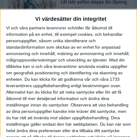
Låt inte pollen stoppa din löpning
18 mar 2024
Vi värdesätter din integritet
Vi och våra partners levenrorer och/eller får åtkomst till
Kompisträna: 3 tips på intervaller
information på en enhet, till exempel cookies, och behandlar
för dig och din kompis (eller
personuppgifter, såsom unika identifierare och
partner)
standardinformation som skickas av en enhet for anpassad
8 mar 2024
• Löpningen
• Träning
annonsering och innehåll, mätning av annonsering och innehåll,
målgruppsundersokningar och utveckling av tjänster.
Med din
tillåtelse kan vi och våra leverantörer använda exakta uppgifter
Flowfeet Heat möjliggör en extra
om geografisk positionering och identifiering via skanning av
runda
enheten. Du kan klicka för att godkänna vår och våra 1733
1 mar 2024
• Löpningen
• Träning
leverantörers uppgiftsbehandling enligt beskrivningen ovan.
Alternativt kan du klicka för att neka samtycke eller för att få
åtkomst till mer detaljerad information och ändra dina
inställningar innan du samtycker.
Observera att viss behandling
Elitlöparen: Att bryta fastan känns
av dina personuppgifter kanske inte kräver ditt samtycke, men
som att stå på prispallen
du har rätt att invända mot sådan uppgiftsbehandling. Dina
27 feb 2024
• Löpningen
• Träning
inställningar gäller endast den här webbplatsen. Du kan när som
helst ändra dina preferenser eller dra tillbaka ditt samtycke