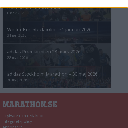
Höstrusket • 8 november
8 nov 2025
Winter Run Stockholm • 31 januari 2026
31 jan 2026
adidas Premiärmilen 28 mars 2026
28 mar 2026
adidas Stockholm Marathon – 30 maj 2026
30 maj 2026
Utgivare och redaktion
Integritetspolicy
Annonsera