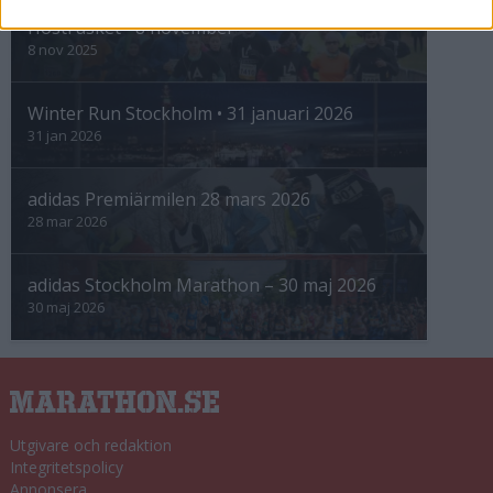
Höstrusket • 8 november
8 nov 2025
Winter Run Stockholm • 31 januari 2026
31 jan 2026
adidas Premiärmilen 28 mars 2026
28 mar 2026
adidas Stockholm Marathon – 30 maj 2026
30 maj 2026
Utgivare och redaktion
Integritetspolicy
Annonsera