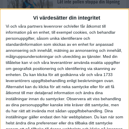
Låt inte pollen stoppa din löpning
18 mar 2024
Vi värdesätter din integritet
Vi och våra partners levenrorer och/eller får åtkomst till
Kompisträna: 3 tips på intervaller
information på en enhet, till exempel cookies, och behandlar
för dig och din kompis (eller
personuppgifter, såsom unika identifierare och
partner)
standardinformation som skickas av en enhet for anpassad
8 mar 2024
• Löpningen
• Träning
annonsering och innehåll, mätning av annonsering och innehåll,
målgruppsundersokningar och utveckling av tjänster.
Med din
tillåtelse kan vi och våra leverantörer använda exakta uppgifter
Flowfeet Heat möjliggör en extra
om geografisk positionering och identifiering via skanning av
runda
enheten. Du kan klicka för att godkänna vår och våra 1733
1 mar 2024
• Löpningen
• Träning
leverantörers uppgiftsbehandling enligt beskrivningen ovan.
Alternativt kan du klicka för att neka samtycke eller för att få
åtkomst till mer detaljerad information och ändra dina
inställningar innan du samtycker.
Observera att viss behandling
Elitlöparen: Att bryta fastan känns
av dina personuppgifter kanske inte kräver ditt samtycke, men
som att stå på prispallen
du har rätt att invända mot sådan uppgiftsbehandling. Dina
27 feb 2024
• Löpningen
• Träning
inställningar gäller endast den här webbplatsen. Du kan när som
helst ändra dina preferenser eller dra tillbaka ditt samtycke