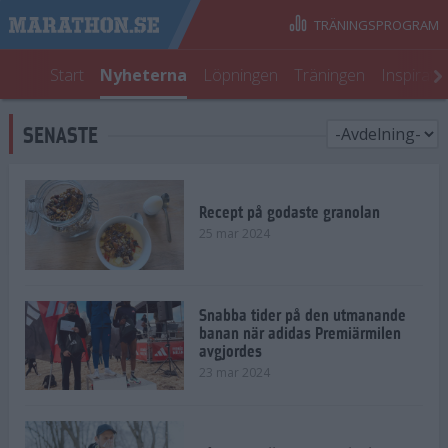
TRÄNINGSPROGRAM
Start
Nyheterna
Löpningen
Träningen
Inspirati
SENASTE
Recept på godaste granolan
25 mar 2024
Snabba tider på den utmanande
banan när adidas Premiärmilen
avgjordes
23 mar 2024