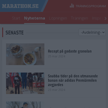
TRÄNINGSPROGRAM
Start
Nyheterna
Löpningen
Träningen
Inspirati
SENASTE
Recept på godaste granolan
25 mar 2024
Snabba tider på den utmanande
banan när adidas Premiärmilen
avgjordes
23 mar 2024