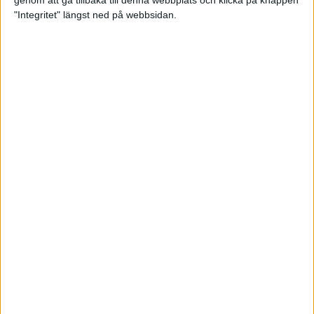
genom att gå tillbaka till denna webbplats och klicka på knappen
"Integritet" längst ned på webbsidan.
Intervallträningens fördelar för
prestation och hälsa!
26 feb 2024
• Löpningen
• Träning
Samla poäng i Stockholms nya
löparserie
22 feb 2024
• Löpningen
• Tävling
Svensk rekord av debutanten
Suldan!
18 feb 2024
OS-kval och pers för Carro!
18 feb 2024