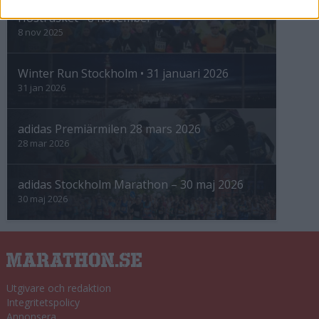
Höstrusket • 8 november
8 nov 2025
Winter Run Stockholm • 31 januari 2026
31 jan 2026
adidas Premiärmilen 28 mars 2026
28 mar 2026
adidas Stockholm Marathon – 30 maj 2026
30 maj 2026
Utgivare och redaktion
Integritetspolicy
Annonsera