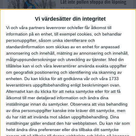
Låt inte pollen stoppa din löpning
18 mar 2024
Vi värdesätter din integritet
Vi och våra partners levenrorer och/eller får åtkomst till
Kompisträna: 3 tips på intervaller
information på en enhet, till exempel cookies, och behandlar
för dig och din kompis (eller
personuppgifter, såsom unika identifierare och
partner)
standardinformation som skickas av en enhet for anpassad
8 mar 2024
• Löpningen
• Träning
annonsering och innehåll, mätning av annonsering och innehåll,
målgruppsundersokningar och utveckling av tjänster.
Med din
tillåtelse kan vi och våra leverantörer använda exakta uppgifter
Flowfeet Heat möjliggör en extra
om geografisk positionering och identifiering via skanning av
runda
enheten. Du kan klicka för att godkänna vår och våra 1733
1 mar 2024
• Löpningen
• Träning
leverantörers uppgiftsbehandling enligt beskrivningen ovan.
Alternativt kan du klicka för att neka samtycke eller för att få
åtkomst till mer detaljerad information och ändra dina
inställningar innan du samtycker.
Observera att viss behandling
Elitlöparen: Att bryta fastan känns
av dina personuppgifter kanske inte kräver ditt samtycke, men
som att stå på prispallen
du har rätt att invända mot sådan uppgiftsbehandling. Dina
27 feb 2024
• Löpningen
• Träning
inställningar gäller endast den här webbplatsen. Du kan när som
helst ändra dina preferenser eller dra tillbaka ditt samtycke