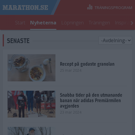
TRÄNINGSPROGRAM
Start
Nyheterna
Löpningen
Träningen
Inspirati
SENASTE
Recept på godaste granolan
25 mar 2024
Snabba tider på den utmanande
banan när adidas Premiärmilen
avgjordes
23 mar 2024