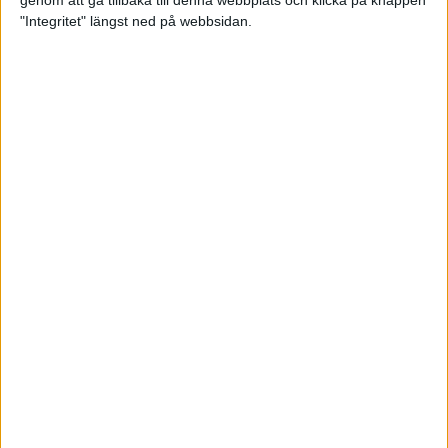
genom att gå tillbaka till denna webbplats och klicka på knappen
"Integritet" längst ned på webbsidan.
Intervallträningens fördelar för
prestation och hälsa!
26 feb 2024
• Löpningen
• Träning
Samla poäng i Stockholms nya
löparserie
22 feb 2024
• Löpningen
• Tävling
Svensk rekord av debutanten
Suldan!
18 feb 2024
OS-kval och pers för Carro!
18 feb 2024