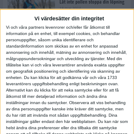
Låt inte pollen stoppa din löpning
18 mar 2024
Vi värdesätter din integritet
Vi och våra partners levenrorer och/eller får åtkomst till
Kompisträna: 3 tips på intervaller
information på en enhet, till exempel cookies, och behandlar
för dig och din kompis (eller
personuppgifter, såsom unika identifierare och
partner)
standardinformation som skickas av en enhet for anpassad
8 mar 2024
• Löpningen
• Träning
annonsering och innehåll, mätning av annonsering och innehåll,
målgruppsundersokningar och utveckling av tjänster.
Med din
tillåtelse kan vi och våra leverantörer använda exakta uppgifter
Flowfeet Heat möjliggör en extra
om geografisk positionering och identifiering via skanning av
runda
enheten. Du kan klicka för att godkänna vår och våra 1733
1 mar 2024
• Löpningen
• Träning
leverantörers uppgiftsbehandling enligt beskrivningen ovan.
Alternativt kan du klicka för att neka samtycke eller för att få
åtkomst till mer detaljerad information och ändra dina
inställningar innan du samtycker.
Observera att viss behandling
Elitlöparen: Att bryta fastan känns
av dina personuppgifter kanske inte kräver ditt samtycke, men
som att stå på prispallen
du har rätt att invända mot sådan uppgiftsbehandling. Dina
27 feb 2024
• Löpningen
• Träning
inställningar gäller endast den här webbplatsen. Du kan när som
helst ändra dina preferenser eller dra tillbaka ditt samtycke