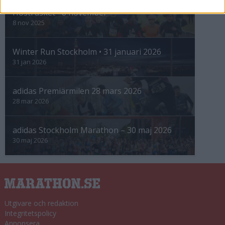
Höstrusket • 8 november
8 nov 2025
Winter Run Stockholm • 31 januari 2026
31 jan 2026
adidas Premiärmilen 28 mars 2026
28 mar 2026
adidas Stockholm Marathon – 30 maj 2026
30 maj 2026
Utgivare och redaktion
Integritetspolicy
Annonsera