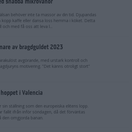
ed snabba mikrovanor
hälsan behöver inte ta massor av din tid. Djupandas
n kopp kaffe eller dansa loss hemma i köket. Detta
 och med få oss att leva l...
nnare av bragdguldet 2023
mirakulöst avgörande, med urstark kontroll och
ragdjuryns motivering. ”Det känns otroligt stort”
hoppet i Valencia
 sin ställning som den europeiska elitens lopp.
fallit ifrån inför söndagen, då det förväntas
på den omgjorda banan.