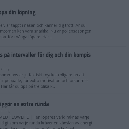
ppa din löpning
ser, är täppt i näsan och känner dig trött. Är du
 Symtomen kan vara snarlika. Nu är pollensäsongen
ntar för många löpare. Här ...
s på intervaller för dig och din kompis
räning
illsammans är ju faktiskt mycket roligare än att
lir peppade, får extra motivation och orkar mer
är får du tips på tre olika k...
iggör en extra runda
räning
D FLOWLIFE | I en löpares värld räknas varje
idigt som varje runda kräver en känslan av energi
ed dessa prestationer följer också bel...