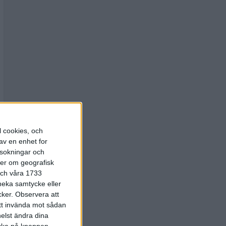
l cookies, och
av en enhet for
rsokningar och
ter om geografisk
 och våra 1733
 neka samtycke eller
cker.
Observera att
att invända mot sådan
elst ändra dina