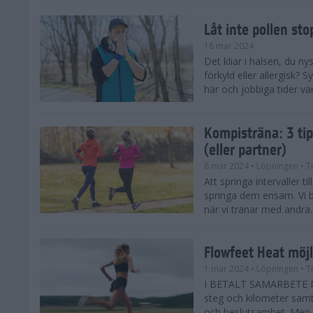
Låt inte pollen sto
18 mar 2024
Det kliar i halsen, du ny
förkyld eller allergisk?
här och jobbiga tider vä
Kompisträna: 3 tip
(eller partner)
8 mar 2024
• Löpningen
• T
Att springa intervaller t
springa dem ensam. Vi b
när vi tränar med andra. H
Flowfeet Heat möjl
1 mar 2024
• Löpningen
• T
I BETALT SAMARBETE ME
steg och kilometer samt
och beslutsamhet. Men m