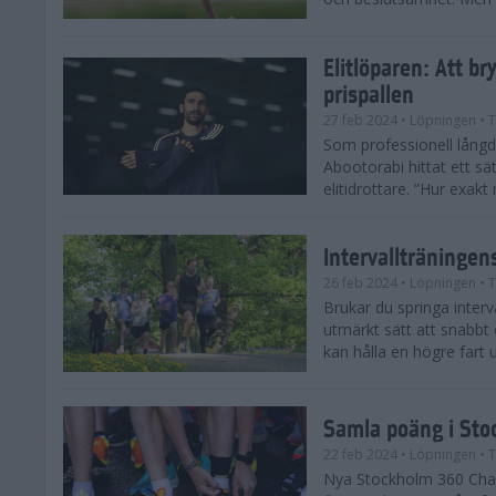
Elitlöparen: Att b
prispallen
27 feb 2024
• Löpningen
• T
Som professionell lån
Abootorabi hittat ett s
elitidrottare. ”Hur exak
Intervallträningens
26 feb 2024
• Löpningen
• T
Brukar du springa interva
utmärkt sätt att snabbt
kan hålla en högre fart u
Samla poäng i Sto
22 feb 2024
• Löpningen
• T
Nya Stockholm 360 Chal