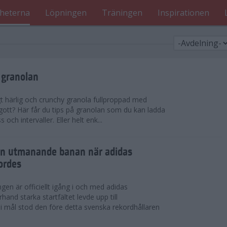
heterna
Löpningen
Träningen
Inspirationen
 granolan
gt härlig och crunchy granola fullproppad med
 gott? Här får du tips på granolan som du kan ladda
ch intervaller. Eller helt enk...
en utmanande banan när adidas
ordes
en är officiellt igång i och med adidas
hand starka startfältet levde upp till
 i mål stod den före detta svenska rekordhållaren