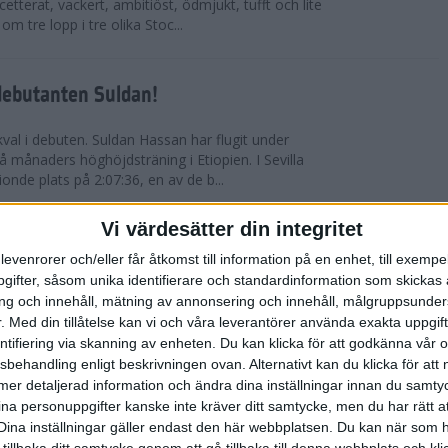
etterat, vackert, ambitiöst, ödmjukt, tufft och lite
m tre lopp i tre olika Stoc...
debutanten Suldan!
val i debuten. Suldan Hassan har flugit under
 månaders höghöjdsträning i Etiopien. I Sevilla
nionde plats på 2:07:36, en av de b...
Vi värdesätter din integritet
ör Carro!
levenrorer och/eller får åtkomst till information på en enhet, till exempe
ifter, såsom unika identifierare och standardinformation som skickas 
villa Marathon utvecklades till den mest
g och innehåll, mätning av annonsering och innehåll, målgruppsunde
vensk maratons historia. Suldan Hassan
.
Med din tillåtelse kan vi och våra leverantörer använda exakta uppgif
rekord, 2:07:36. Även Carolina Wikström klarade
entifiering via skanning av enheten. Du kan klicka för att godkänna vår
sbehandling enligt beskrivningen ovan. Alternativt kan du klicka för att
ll mer detaljerad information och ändra dina inställningar innan du samty
esta utmanande intervaller på skidor
ina personuppgifter kanske inte kräver ditt samtycke, men du har rätt 
Dina inställningar gäller endast den här webbplatsen. Du kan när som h