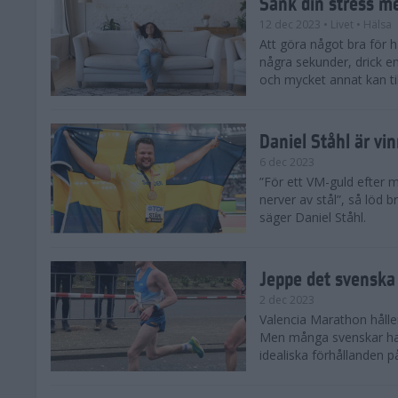
Sänk din stress m
12 dec 2023
• Livet
• Hälsa
Att göra något bra för 
några sekunder, drick e
och mycket annat kan till
Daniel Ståhl är vi
6 dec 2023
”För ett VM-guld efter 
nerver av stål”, så löd b
säger Daniel Ståhl.
Jeppe det svenska 
2 dec 2023
Valencia Marathon håller
Men många svenskar har 
idealiska förhållanden 