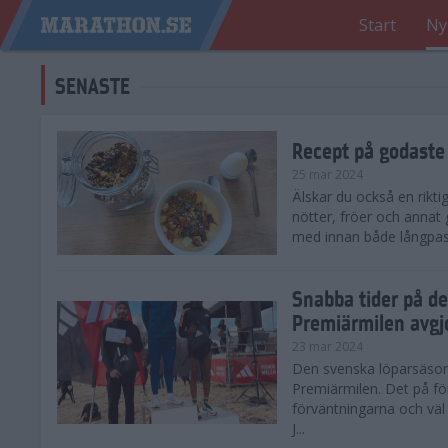
Start
Ny
SENASTE
Recept på godaste
25 mar 2024
Älskar du också en rikti
nötter, fröer och annat
med innan både långpass o
Snabba tider på d
Premiärmilen avgj
23 mar 2024
Den svenska löparsäsong
Premiärmilen. Det på för
förväntningarna och väl
J...