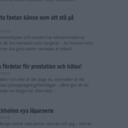
ryta fastan känns som att stå på
räning
gdistanslöpare och muslim har Mohammadreza
ätt att fira ramadan som fungerar – för honom som
t man ska göra under ramadan är individ...
 fördelar för prestation och hälsa!
räning
ller? Om inte är det dags nu. Intervaller är ett
 öka syreupptagningsförmågan - vilket gör att du
nder en längre tid. Men inter...
ckholms nya löparserie
ävling
lenge verkar vara precis som du och jag – och de