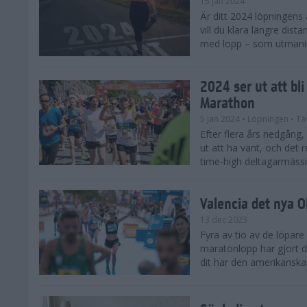
15 jan 2024
Är ditt 2024 löpningens
vill du klara längre dis
med lopp – som utmaning 
2024 ser ut att bl
Marathon
5 jan 2024
• Löpningen
• Tä
Efter flera års nedgång
ut att ha vänt, och det 
time-high deltagarmässi
Valencia det nya 
13 dec 2023
Fyra av tio av de löpare
maratonlopp har gjort de
dit har den amerikanska 