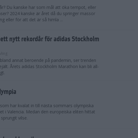
 år? Du kanske har som mål att öka tempot, eller
tanser? 2024 kanske är året då du springer massor
eller för att det är så himla ...
i ett nytt rekordår för adidas Stockholm
vling
, bland annat beroende på pandemin, ser trenden
rejält. Årets adidas Stockholm Marathon kan bli all-
gt.
Olympia
 som har kvalat in till nästa sommars olympiska
t i Valencia. Medan den europeiska eliten hittat
sprungit vilse.