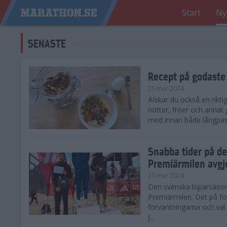
Start
Ny
SENASTE
Recept på godaste
25 mar 2024
Älskar du också en rikti
nötter, fröer och annat
med innan både långpass o
Snabba tider på d
Premiärmilen avgj
23 mar 2024
Den svenska löparsäsong
Premiärmilen. Det på för
förväntningarna och väl
J...