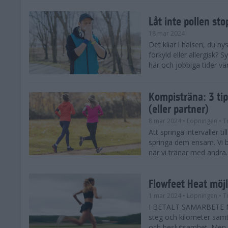
Låt inte pollen sto
18 mar 2024
Det kliar i halsen, du ny
förkyld eller allergisk?
här och jobbiga tider vä
Kompisträna: 3 tip
(eller partner)
8 mar 2024
• Löpningen
• T
Att springa intervaller t
springa dem ensam. Vi b
när vi tränar med andra. H
Flowfeet Heat möjl
1 mar 2024
• Löpningen
• T
I BETALT SAMARBETE ME
steg och kilometer samt
och beslutsamhet. Men m