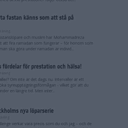
ryta fastan känns som att stå på
räning
gdistanslöpare och muslim har Mohammadreza
ätt att fira ramadan som fungerar – för honom som
t man ska göra under ramadan är individ...
 fördelar för prestation och hälsa!
räning
ller? Om inte är det dags nu. Intervaller är ett
 öka syreupptagningsförmågan - vilket gör att du
nder en längre tid. Men inter...
ckholms nya löparserie
ävling
lenge verkar vara precis som du och jag – och de