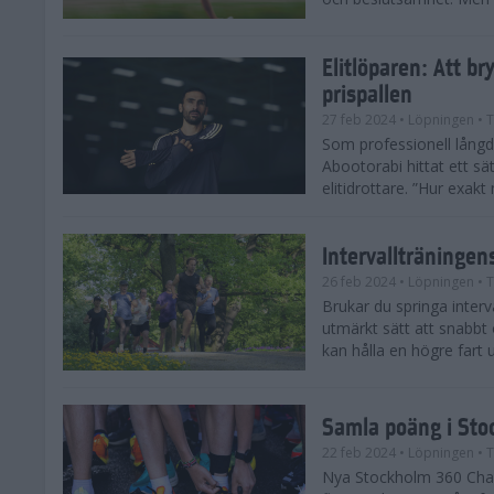
Elitlöparen: Att b
prispallen
27 feb 2024
• Löpningen
• T
Som professionell lån
Abootorabi hittat ett s
elitidrottare. ”Hur exak
Intervallträningens
26 feb 2024
• Löpningen
• T
Brukar du springa interva
utmärkt sätt att snabbt
kan hålla en högre fart u
Samla poäng i Sto
22 feb 2024
• Löpningen
• T
Nya Stockholm 360 Chal