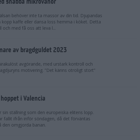
ed snabba mikrovanor
hälsan behöver inte ta massor av din tid. Djupandas
n kopp kaffe eller dansa loss hemma i köket. Detta
 och med få oss att leva l...
nnare av bragdguldet 2023
mirakulöst avgörande, med urstark kontroll och
ragdjuryns motivering. ”Det känns otroligt stort”
hoppet i Valencia
 sin ställning som den europeiska elitens lopp.
fallit ifrån inför söndagen, då det förväntas
på den omgjorda banan.