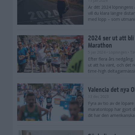
15 jan 2024
Är ditt 2024 löpningens
vill du klara längre dis
med lopp – som utmaning 
2024 ser ut att bl
Marathon
5 jan 2024
• Löpningen
• Tä
Efter flera års nedgång
ut att ha vänt, och det 
time-high deltagarmässi
Valencia det nya 
13 dec 2023
Fyra av tio av de löpare
maratonlopp har gjort de
dit har den amerikanska 