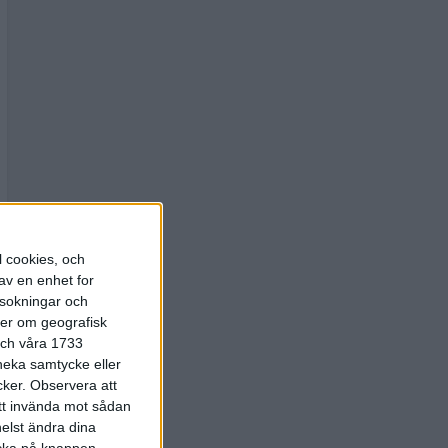
l cookies, och
av en enhet for
rsokningar och
ter om geografisk
 och våra 1733
 neka samtycke eller
cker.
Observera att
att invända mot sådan
elst ändra dina