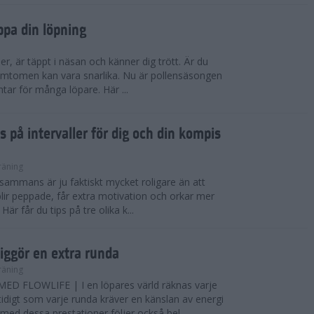
ppa din löpning
ser, är täppt i näsan och känner dig trött. Är du
 Symtomen kan vara snarlika. Nu är pollensäsongen
ntar för många löpare. Här ...
s på intervaller för dig och din kompis
räning
illsammans är ju faktiskt mycket roligare än att
lir peppade, får extra motivation och orkar mer
är får du tips på tre olika k...
iggör en extra runda
räning
D FLOWLIFE | I en löpares värld räknas varje
idigt som varje runda kräver en känslan av energi
ed dessa prestationer följer också bel...