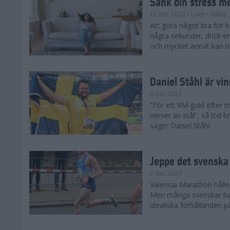
Sänk din stress m
12 dec 2023
• Livet
• Hälsa
Att göra något bra för 
några sekunder, drick e
och mycket annat kan till
Daniel Ståhl är vi
6 dec 2023
”För ett VM-guld efter 
nerver av stål”, så löd b
säger Daniel Ståhl.
Jeppe det svenska 
2 dec 2023
Valencia Marathon håller
Men många svenskar har 
idealiska förhållanden 