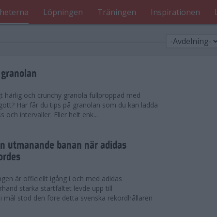
heterna
Löpningen
Träningen
Inspirationen
 granolan
gt härlig och crunchy granola fullproppad med
 gott? Här får du tips på granolan som du kan ladda
ch intervaller. Eller helt enk...
en utmanande banan när adidas
ordes
en är officiellt igång i och med adidas
hand starka startfältet levde upp till
 i mål stod den före detta svenska rekordhållaren