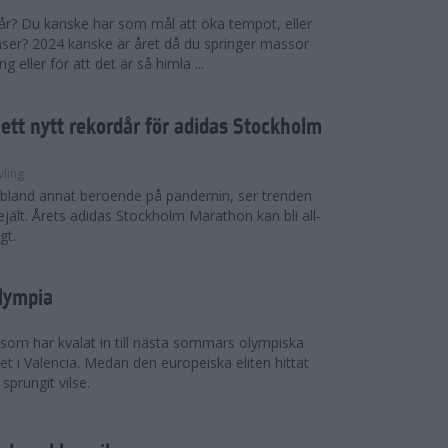
 år? Du kanske har som mål att öka tempot, eller
tanser? 2024 kanske är året då du springer massor
eller för att det är så himla ...
i ett nytt rekordår för adidas Stockholm
vling
, bland annat beroende på pandemin, ser trenden
rejält. Årets adidas Stockholm Marathon kan bli all-
gt.
Olympia
 som har kvalat in till nästa sommars olympiska
t i Valencia. Medan den europeiska eliten hittat
sprungit vilse.