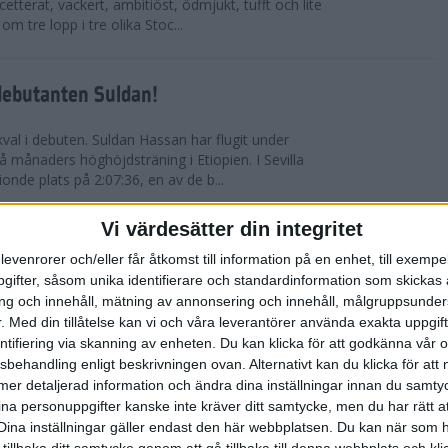
etterat, vackert, ambitiöst, ödmjukt, tufft och lite
m tre lopp i tre olika Stoc...
debutanten Suldan!
val i debuten. Suldan Hassan har flugit under
 månaders höghöjdsträning i Etiopien. I Sevilla
nionde plats på 2:07:36, en av de b...
Vi värdesätter din integritet
ör Carro!
levenrorer och/eller får åtkomst till information på en enhet, till exempe
ifter, såsom unika identifierare och standardinformation som skickas 
villa Marathon utvecklades till den mest
g och innehåll, mätning av annonsering och innehåll, målgruppsunde
vensk maratons historia. Suldan Hassan
.
Med din tillåtelse kan vi och våra leverantörer använda exakta uppgif
rekord, 2:07:36. Även Carolina Wikström klarade
entifiering via skanning av enheten. Du kan klicka för att godkänna vår
sbehandling enligt beskrivningen ovan. Alternativt kan du klicka för att
ll mer detaljerad information och ändra dina inställningar innan du samty
esta utmanande intervaller på skidor
ina personuppgifter kanske inte kräver ditt samtycke, men du har rätt 
Dina inställningar gäller endast den här webbplatsen. Du kan när som h