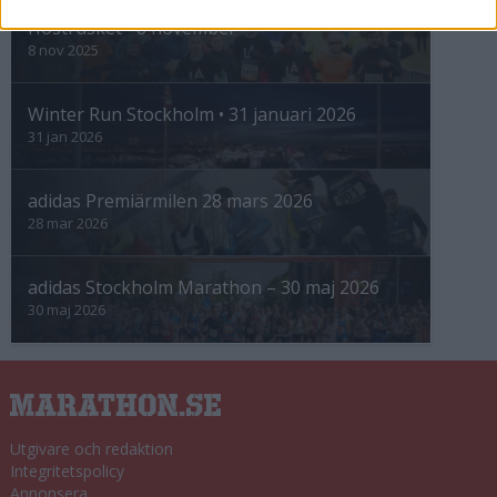
Höstrusket • 8 november
8 nov 2025
Winter Run Stockholm • 31 januari 2026
31 jan 2026
adidas Premiärmilen 28 mars 2026
28 mar 2026
adidas Stockholm Marathon – 30 maj 2026
30 maj 2026
Utgivare och redaktion
Integritetspolicy
Annonsera