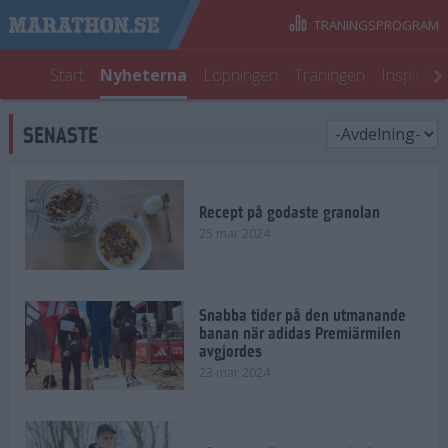
TRÄNINGSPROGRAM
Start
Nyheterna
Löpningen
Träningen
Inspirati
SENASTE
Recept på godaste granolan
25 mar 2024
Snabba tider på den utmanande
banan när adidas Premiärmilen
avgjordes
23 mar 2024