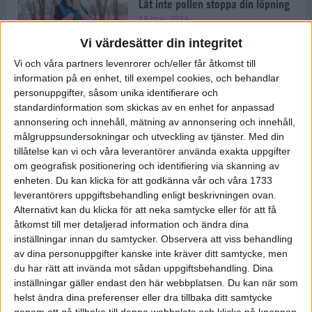
Låt inte pollen stoppa din löpning
18 mar 2024
Vi värdesätter din integritet
Vi och våra partners levenrorer och/eller får åtkomst till
Kompisträna: 3 tips på intervaller
information på en enhet, till exempel cookies, och behandlar
för dig och din kompis (eller
personuppgifter, såsom unika identifierare och
partner)
standardinformation som skickas av en enhet for anpassad
8 mar 2024
• Löpningen
• Träning
annonsering och innehåll, mätning av annonsering och innehåll,
målgruppsundersokningar och utveckling av tjänster.
Med din
tillåtelse kan vi och våra leverantörer använda exakta uppgifter
Flowfeet Heat möjliggör en extra
om geografisk positionering och identifiering via skanning av
runda
enheten. Du kan klicka för att godkänna vår och våra 1733
1 mar 2024
• Löpningen
• Träning
leverantörers uppgiftsbehandling enligt beskrivningen ovan.
Alternativt kan du klicka för att neka samtycke eller för att få
åtkomst till mer detaljerad information och ändra dina
inställningar innan du samtycker.
Observera att viss behandling
Elitlöparen: Att bryta fastan känns
av dina personuppgifter kanske inte kräver ditt samtycke, men
som att stå på prispallen
du har rätt att invända mot sådan uppgiftsbehandling. Dina
27 feb 2024
• Löpningen
• Träning
inställningar gäller endast den här webbplatsen. Du kan när som
helst ändra dina preferenser eller dra tillbaka ditt samtycke