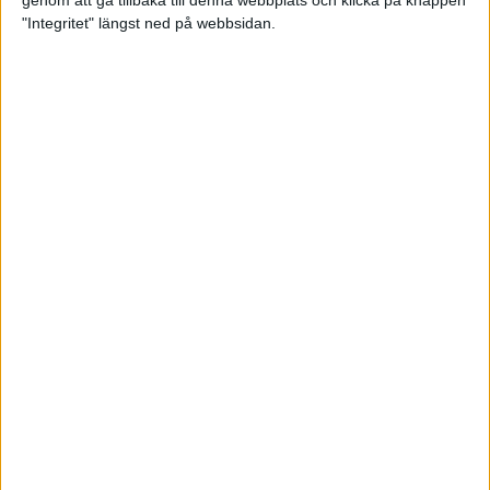
genom att gå tillbaka till denna webbplats och klicka på knappen
"Integritet" längst ned på webbsidan.
Intervallträningens fördelar för
prestation och hälsa!
26 feb 2024
• Löpningen
• Träning
Samla poäng i Stockholms nya
löparserie
22 feb 2024
• Löpningen
• Tävling
Svensk rekord av debutanten
Suldan!
18 feb 2024
OS-kval och pers för Carro!
18 feb 2024