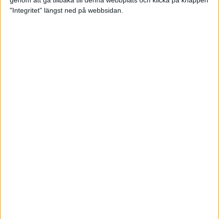
genom att gå tillbaka till denna webbplats och klicka på knappen
"Integritet" längst ned på webbsidan.
Intervallträningens fördelar för
prestation och hälsa!
26 feb 2024
• Löpningen
• Träning
Samla poäng i Stockholms nya
löparserie
22 feb 2024
• Löpningen
• Tävling
Svensk rekord av debutanten
Suldan!
18 feb 2024
OS-kval och pers för Carro!
18 feb 2024