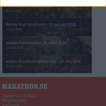
Höstrusket • 8 november
8 nov 2025
Winter Run Stockholm • 31 januari 2026
31 jan 2026
adidas Premiärmilen 28 mars 2026
28 mar 2026
adidas Stockholm Marathon – 30 maj 2026
30 maj 2026
Utgivare och redaktion
Integritetspolicy
Annonsera