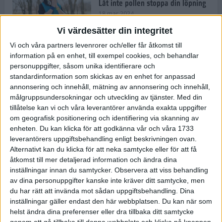
Låt inte pollen stoppa din löpning
18 mar 2024
Vi värdesätter din integritet
Vi och våra partners levenrorer och/eller får åtkomst till
Kompisträna: 3 tips på intervaller
information på en enhet, till exempel cookies, och behandlar
för dig och din kompis (eller
personuppgifter, såsom unika identifierare och
partner)
standardinformation som skickas av en enhet for anpassad
8 mar 2024
• Löpningen
• Träning
annonsering och innehåll, mätning av annonsering och innehåll,
målgruppsundersokningar och utveckling av tjänster.
Med din
tillåtelse kan vi och våra leverantörer använda exakta uppgifter
Flowfeet Heat möjliggör en extra
om geografisk positionering och identifiering via skanning av
runda
enheten. Du kan klicka för att godkänna vår och våra 1733
1 mar 2024
• Löpningen
• Träning
leverantörers uppgiftsbehandling enligt beskrivningen ovan.
Alternativt kan du klicka för att neka samtycke eller för att få
åtkomst till mer detaljerad information och ändra dina
inställningar innan du samtycker.
Observera att viss behandling
Elitlöparen: Att bryta fastan känns
av dina personuppgifter kanske inte kräver ditt samtycke, men
som att stå på prispallen
du har rätt att invända mot sådan uppgiftsbehandling. Dina
27 feb 2024
• Löpningen
• Träning
inställningar gäller endast den här webbplatsen. Du kan när som
helst ändra dina preferenser eller dra tillbaka ditt samtycke