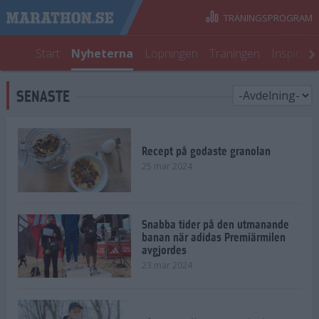
TRÄNINGSPROGRAM
Start
Nyheterna
Löpningen
Träningen
Inspirati
SENASTE
Recept på godaste granolan
25 mar 2024
Snabba tider på den utmanande
banan när adidas Premiärmilen
avgjordes
23 mar 2024