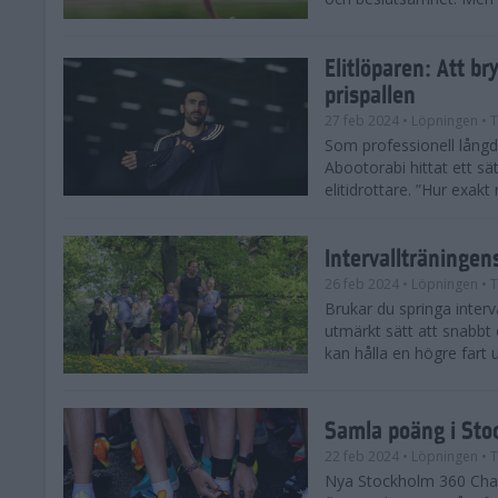
Elitlöparen: Att b
prispallen
27 feb 2024
• Löpningen
• T
Som professionell lån
Abootorabi hittat ett s
elitidrottare. ”Hur exak
Intervallträningens
26 feb 2024
• Löpningen
• T
Brukar du springa interva
utmärkt sätt att snabbt
kan hålla en högre fart u
Samla poäng i Sto
22 feb 2024
• Löpningen
• T
Nya Stockholm 360 Chal