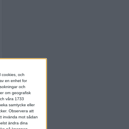
l cookies, och
av en enhet for
rsokningar och
ter om geografisk
 och våra 1733
 neka samtycke eller
cker.
Observera att
att invända mot sådan
elst ändra dina