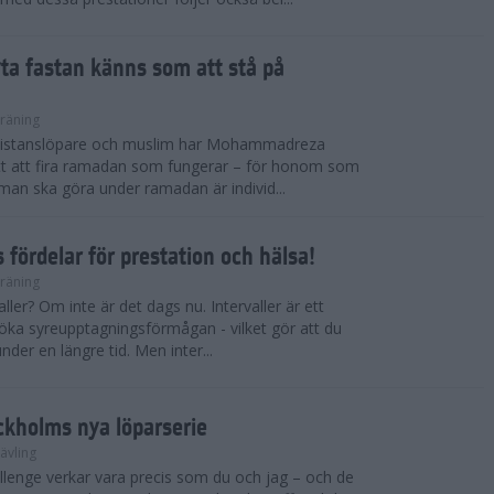
ryta fastan känns som att stå på
räning
gdistanslöpare och muslim har Mohammadreza
ätt att fira ramadan som fungerar – för honom som
t man ska göra under ramadan är individ...
 fördelar för prestation och hälsa!
räning
ller? Om inte är det dags nu. Intervaller är ett
 öka syreupptagningsförmågan - vilket gör att du
nder en längre tid. Men inter...
ckholms nya löparserie
ävling
lenge verkar vara precis som du och jag – och de