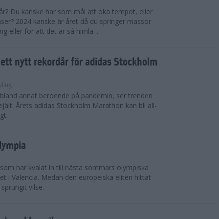
 år? Du kanske har som mål att öka tempot, eller
tanser? 2024 kanske är året då du springer massor
eller för att det är så himla ...
i ett nytt rekordår för adidas Stockholm
vling
, bland annat beroende på pandemin, ser trenden
rejält. Årets adidas Stockholm Marathon kan bli all-
gt.
Olympia
 som har kvalat in till nästa sommars olympiska
t i Valencia. Medan den europeiska eliten hittat
sprungit vilse.