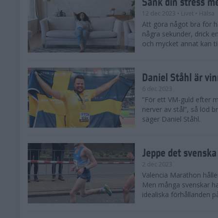
Sänk din stress m
12 dec 2023
• Livet
• Hälsa
Att göra något bra för 
några sekunder, drick e
och mycket annat kan till
Daniel Ståhl är vi
6 dec 2023
”För ett VM-guld efter 
nerver av stål”, så löd b
säger Daniel Ståhl.
Jeppe det svenska 
2 dec 2023
Valencia Marathon håller
Men många svenskar har 
idealiska förhållanden 