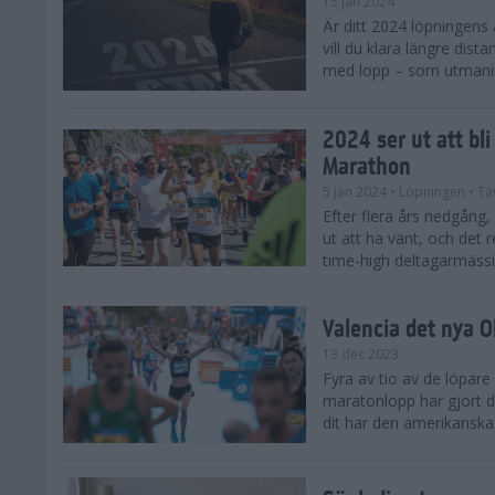
15 jan 2024
Är ditt 2024 löpningens
vill du klara längre dis
med lopp – som utmaning 
2024 ser ut att bl
Marathon
5 jan 2024
• Löpningen
• Tä
Efter flera års nedgång
ut att ha vänt, och det 
time-high deltagarmässi
Valencia det nya 
13 dec 2023
Fyra av tio av de löpare
maratonlopp har gjort de
dit har den amerikanska 