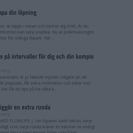
ppa din löpning
ser, är täppt i näsan och känner dig trött. Är du
 Symtomen kan vara snarlika. Nu är pollensäsongen
ntar för många löpare. Här ...
s på intervaller för dig och din kompis
räning
illsammans är ju faktiskt mycket roligare än att
lir peppade, får extra motivation och orkar mer
är får du tips på tre olika k...
iggör en extra runda
räning
D FLOWLIFE | I en löpares värld räknas varje
idigt som varje runda kräver en känslan av energi
ed dessa prestationer följer också bel...