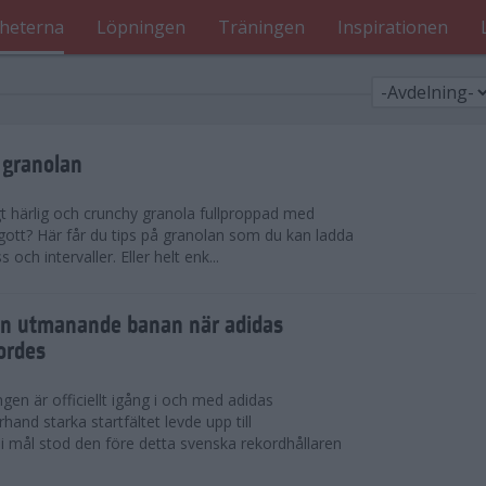
heterna
Löpningen
Träningen
Inspirationen
 granolan
gt härlig och crunchy granola fullproppad med
 gott? Här får du tips på granolan som du kan ladda
ch intervaller. Eller helt enk...
en utmanande banan när adidas
ordes
en är officiellt igång i och med adidas
hand starka startfältet levde upp till
 i mål stod den före detta svenska rekordhållaren