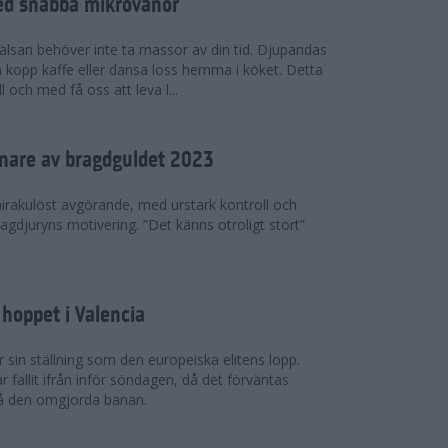
ed snabba mikrovanor
hälsan behöver inte ta massor av din tid. Djupandas
n kopp kaffe eller dansa loss hemma i köket. Detta
 och med få oss att leva l...
nnare av bragdguldet 2023
mirakulöst avgörande, med urstark kontroll och
ragdjuryns motivering. ”Det känns otroligt stort”
hoppet i Valencia
 sin ställning som den europeiska elitens lopp.
fallit ifrån inför söndagen, då det förväntas
på den omgjorda banan.