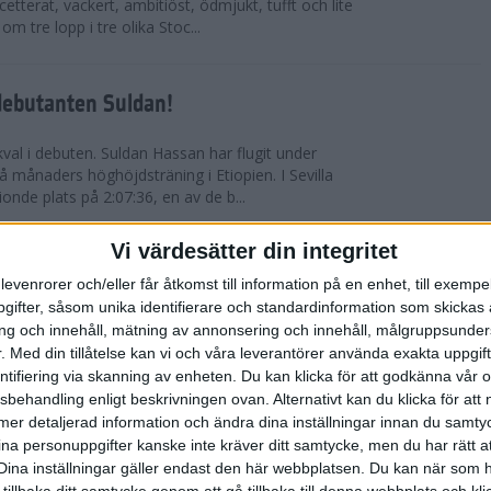
etterat, vackert, ambitiöst, ödmjukt, tufft och lite
m tre lopp i tre olika Stoc...
debutanten Suldan!
val i debuten. Suldan Hassan har flugit under
 månaders höghöjdsträning i Etiopien. I Sevilla
nionde plats på 2:07:36, en av de b...
Vi värdesätter din integritet
ör Carro!
levenrorer och/eller får åtkomst till information på en enhet, till exempe
ifter, såsom unika identifierare och standardinformation som skickas 
villa Marathon utvecklades till den mest
g och innehåll, mätning av annonsering och innehåll, målgruppsunde
vensk maratons historia. Suldan Hassan
.
Med din tillåtelse kan vi och våra leverantörer använda exakta uppgif
rekord, 2:07:36. Även Carolina Wikström klarade
entifiering via skanning av enheten. Du kan klicka för att godkänna vår
sbehandling enligt beskrivningen ovan. Alternativt kan du klicka för att
ll mer detaljerad information och ändra dina inställningar innan du samty
esta utmanande intervaller på skidor
ina personuppgifter kanske inte kräver ditt samtycke, men du har rätt 
Dina inställningar gäller endast den här webbplatsen. Du kan när som h