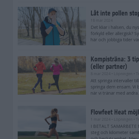
Låt inte pollen sto
18 mar 2024
Det kliar i halsen, du ny
förkyld eller allergisk?
här och jobbiga tider vä
Kompisträna: 3 tip
(eller partner)
8 mar 2024
• Löpningen
• T
Att springa intervaller t
springa dem ensam. Vi b
när vi tränar med andra. H
Flowfeet Heat möjl
1 mar 2024
• Löpningen
• T
I BETALT SAMARBETE ME
steg och kilometer samt
och beslutsamhet. Men m