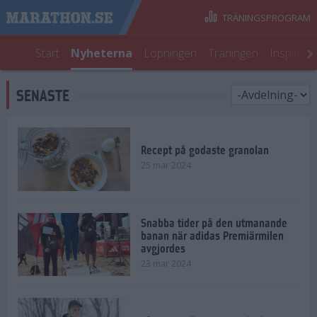
TRÄNINGSPROGRAM
Start
Nyheterna
Löpningen
Träningen
Inspirati
SENASTE
Recept på godaste granolan
25 mar 2024
Snabba tider på den utmanande
banan när adidas Premiärmilen
avgjordes
23 mar 2024