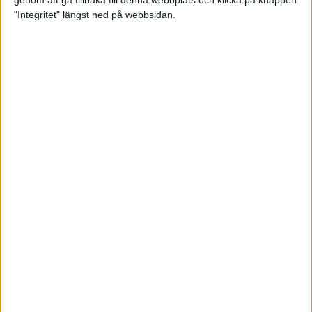
genom att gå tillbaka till denna webbplats och klicka på knappen
"Integritet" längst ned på webbsidan.
Intervallträningens fördelar för
prestation och hälsa!
26 feb 2024
• Löpningen
• Träning
Samla poäng i Stockholms nya
löparserie
22 feb 2024
• Löpningen
• Tävling
Svensk rekord av debutanten
Suldan!
18 feb 2024
OS-kval och pers för Carro!
18 feb 2024