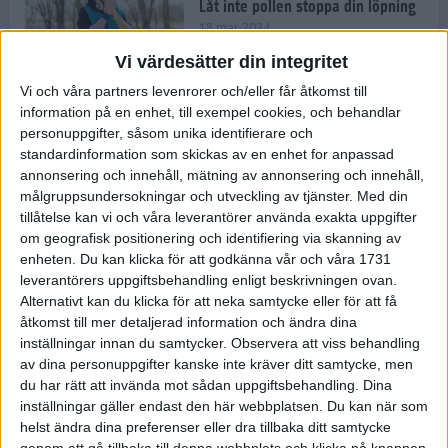
Låt inte pollen stoppa din löpning
18 mar 2024
Vi värdesätter din integritet
Vi och våra partners levenrorer och/eller får åtkomst till
Kompisträna: 3 tips på intervaller
information på en enhet, till exempel cookies, och behandlar
för dig och din kompis (eller
personuppgifter, såsom unika identifierare och
partner)
standardinformation som skickas av en enhet for anpassad
8 mar 2024
• Löpningen
• Träning
annonsering och innehåll, mätning av annonsering och innehåll,
målgruppsundersokningar och utveckling av tjänster.
Med din
tillåtelse kan vi och våra leverantörer använda exakta uppgifter
Flowfeet Heat möjliggör en extra
om geografisk positionering och identifiering via skanning av
runda
enheten. Du kan klicka för att godkänna vår och våra 1731
1 mar 2024
• Löpningen
• Träning
leverantörers uppgiftsbehandling enligt beskrivningen ovan.
Alternativt kan du klicka för att neka samtycke eller för att få
åtkomst till mer detaljerad information och ändra dina
inställningar innan du samtycker.
Observera att viss behandling
Elitlöparen: Att bryta fastan känns
av dina personuppgifter kanske inte kräver ditt samtycke, men
som att stå på prispallen
du har rätt att invända mot sådan uppgiftsbehandling. Dina
27 feb 2024
• Löpningen
• Träning
inställningar gäller endast den här webbplatsen. Du kan när som
helst ändra dina preferenser eller dra tillbaka ditt samtycke