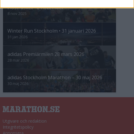
Höstrusket • 8 november
8 nov 2025
Winter Run Stockholm • 31 januari 2026
31 jan 2026
adidas Premiärmilen 28 mars 2026
28 mar 2026
adidas Stockholm Marathon – 30 maj 2026
30 maj 2026
Utgivare och redaktion
Integritetspolicy
Annonsera