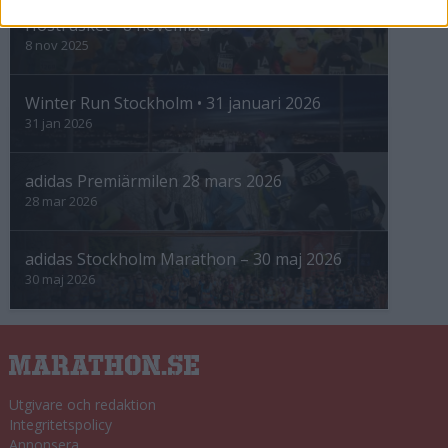
Höstrusket • 8 november
8 nov 2025
Winter Run Stockholm • 31 januari 2026
31 jan 2026
adidas Premiärmilen 28 mars 2026
28 mar 2026
adidas Stockholm Marathon – 30 maj 2026
30 maj 2026
Utgivare och redaktion
Integritetspolicy
Annonsera