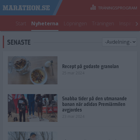
TRÄNINGSPROGRAM
Start
Nyheterna
Löpningen
Träningen
Inspirati
SENASTE
Recept på godaste granolan
25 mar 2024
Snabba tider på den utmanande
banan när adidas Premiärmilen
avgjordes
23 mar 2024