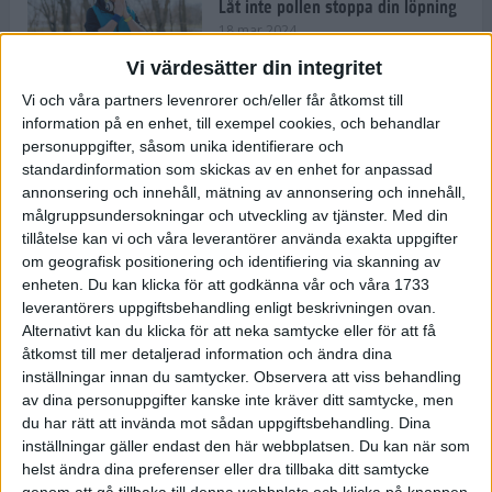
Låt inte pollen stoppa din löpning
18 mar 2024
Vi värdesätter din integritet
Vi och våra partners levenrorer och/eller får åtkomst till
Kompisträna: 3 tips på intervaller
information på en enhet, till exempel cookies, och behandlar
för dig och din kompis (eller
personuppgifter, såsom unika identifierare och
partner)
standardinformation som skickas av en enhet for anpassad
8 mar 2024
• Löpningen
• Träning
annonsering och innehåll, mätning av annonsering och innehåll,
målgruppsundersokningar och utveckling av tjänster.
Med din
tillåtelse kan vi och våra leverantörer använda exakta uppgifter
Flowfeet Heat möjliggör en extra
om geografisk positionering och identifiering via skanning av
runda
enheten. Du kan klicka för att godkänna vår och våra 1733
1 mar 2024
• Löpningen
• Träning
leverantörers uppgiftsbehandling enligt beskrivningen ovan.
Alternativt kan du klicka för att neka samtycke eller för att få
åtkomst till mer detaljerad information och ändra dina
inställningar innan du samtycker.
Observera att viss behandling
Elitlöparen: Att bryta fastan känns
av dina personuppgifter kanske inte kräver ditt samtycke, men
som att stå på prispallen
du har rätt att invända mot sådan uppgiftsbehandling. Dina
27 feb 2024
• Löpningen
• Träning
inställningar gäller endast den här webbplatsen. Du kan när som
helst ändra dina preferenser eller dra tillbaka ditt samtycke