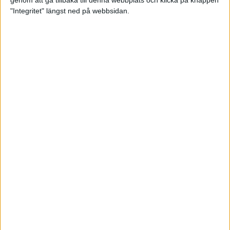
genom att gå tillbaka till denna webbplats och klicka på knappen
"Integritet" längst ned på webbsidan.
Intervallträningens fördelar för
prestation och hälsa!
26 feb 2024
• Löpningen
• Träning
Samla poäng i Stockholms nya
löparserie
22 feb 2024
• Löpningen
• Tävling
Svensk rekord av debutanten
Suldan!
18 feb 2024
OS-kval och pers för Carro!
18 feb 2024