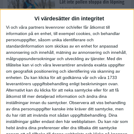
Låt inte pollen stoppa din löpning
18 mar 2024
Vi värdesätter din integritet
Vi och våra partners levenrorer och/eller får åtkomst till
Kompisträna: 3 tips på intervaller
information på en enhet, till exempel cookies, och behandlar
för dig och din kompis (eller
personuppgifter, såsom unika identifierare och
partner)
standardinformation som skickas av en enhet for anpassad
8 mar 2024
• Löpningen
• Träning
annonsering och innehåll, mätning av annonsering och innehåll,
målgruppsundersokningar och utveckling av tjänster.
Med din
tillåtelse kan vi och våra leverantörer använda exakta uppgifter
Flowfeet Heat möjliggör en extra
om geografisk positionering och identifiering via skanning av
runda
enheten. Du kan klicka för att godkänna vår och våra 1733
1 mar 2024
• Löpningen
• Träning
leverantörers uppgiftsbehandling enligt beskrivningen ovan.
Alternativt kan du klicka för att neka samtycke eller för att få
åtkomst till mer detaljerad information och ändra dina
inställningar innan du samtycker.
Observera att viss behandling
Elitlöparen: Att bryta fastan känns
av dina personuppgifter kanske inte kräver ditt samtycke, men
som att stå på prispallen
du har rätt att invända mot sådan uppgiftsbehandling. Dina
27 feb 2024
• Löpningen
• Träning
inställningar gäller endast den här webbplatsen. Du kan när som
helst ändra dina preferenser eller dra tillbaka ditt samtycke