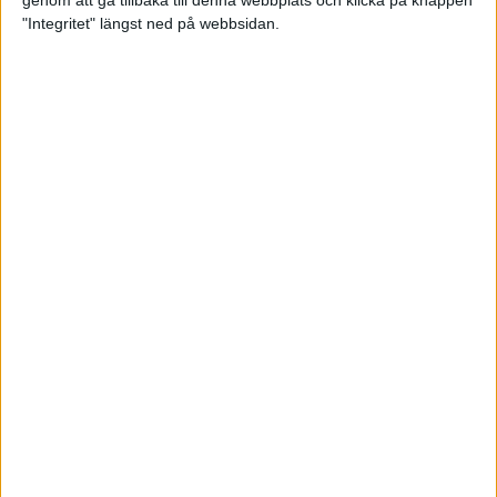
genom att gå tillbaka till denna webbplats och klicka på knappen
"Integritet" längst ned på webbsidan.
Intervallträningens fördelar för
prestation och hälsa!
26 feb 2024
• Löpningen
• Träning
Samla poäng i Stockholms nya
löparserie
22 feb 2024
• Löpningen
• Tävling
Svensk rekord av debutanten
Suldan!
18 feb 2024
OS-kval och pers för Carro!
18 feb 2024