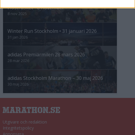
Höstrusket • 8 november
8 nov 2025
Winter Run Stockholm • 31 januari 2026
31 jan 2026
adidas Premiärmilen 28 mars 2026
28 mar 2026
adidas Stockholm Marathon – 30 maj 2026
30 maj 2026
Utgivare och redaktion
Integritetspolicy
Annonsera