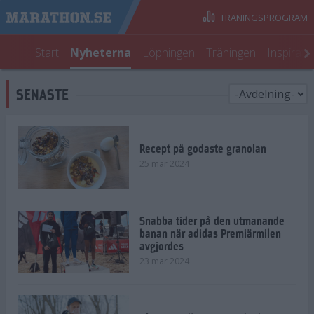
TRÄNINGSPROGRAM
Start
Nyheterna
Löpningen
Träningen
Inspirati
SENASTE
Recept på godaste granolan
25 mar 2024
Snabba tider på den utmanande
banan när adidas Premiärmilen
avgjordes
23 mar 2024