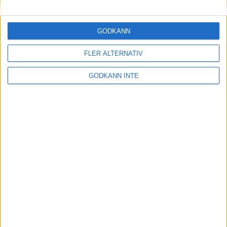
Maratonlabbets adepter inför
Ramboll Stockholm Halvmarathon
2 sep 2023
• Träningen
• Mot Ramboll
GODKÄNN
Stockholm Halvmarathon med
Maratonlabbet
FLER ALTERNATIV
GODKÄNN INTE
På lördag avgörs Tjejmilen med
Finnkampen
1 sep 2023
Formtoppning inför Ramboll
Stockholm Halvmarathon
25 aug 2023
• Träningen
• Mot Ramboll
Stockholm Halvmarathon med
Maratonlabbet
Cia springer 2 Tjejmilen på samma
dag
8 aug 2023