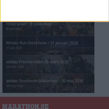
INTRESSANTA LOPP
Höstrusket • 8 november
8 nov 2025
Winter Run Stockholm • 31 januari 2026
31 jan 2026
adidas Premiärmilen 28 mars 2026
28 mar 2026
adidas Stockholm Marathon – 30 maj 2026
30 maj 2026