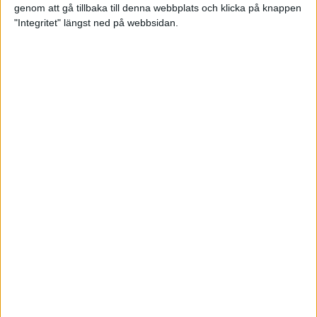
genom att gå tillbaka till denna webbplats och klicka på knappen
Loppet där du skapar din egen
"Integritet" längst ned på webbsidan.
utmaning
22 sep 2023
• Löpningen
• Tävling
Dubbla känslor efter Ramboll
Stockholm Halvmarathon för
Maratonlabbets adepter
21 sep 2023
• Träningen
• Mot Ramboll
Stockholm Halvmarathon med
Maratonlabbet
Största startfältet på sju år när
Ramboll Stockholm Halvmarathon
avgjordes
10 sep 2023
Nytt banrekord signerat Diego
Estrada när Ramboll Stockholm
Halvmarathon avgjordes