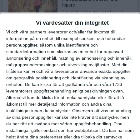
löpare
16 nov 2023
• Löpningen
• Träning
Vi värdesätter din integritet
Vi och våra partners levenrorer och/eller får åtkomst till
information på en enhet, till exempel cookies, och behandlar
Företaget med spring i benen
personuppgifter, såsom unika identifierare och
9 nov 2023
• Träningen
• Tävling
standardinformation som skickas av en enhet for anpassad
annonsering och innehåll, mätning av annonsering och innehåll,
målgruppsundersokningar och utveckling av tjänster.
Med din
Flowgun Air - Maratonlöparens
tillåtelse kan vi och våra leverantörer använda exakta uppgifter
ultimata verktyg för förberedelse
om geografisk positionering och identifiering via skanning av
och återhämtning
enheten. Du kan klicka för att godkänna vår och våra 1733
6 nov 2023
leverantörers uppgiftsbehandling enligt beskrivningen ovan.
Alternativt kan du klicka för att neka samtycke eller för att få
åtkomst till mer detaljerad information och ändra dina
inställningar innan du samtycker.
Observera att viss behandling
En lugn halvmara med massor av
fikastopp
av dina personuppgifter kanske inte kräver ditt samtycke, men
du har rätt att invända mot sådan uppgiftsbehandling. Dina
29 sep 2023
• Löpningen
• Tävling
inställningar gäller endast den här webbplatsen. Du kan när som
helst ändra dina preferenser eller dra tillbaka ditt samtycke