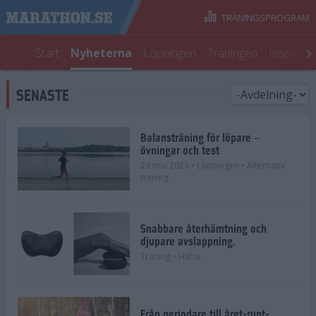
TRÄNINGSPROGRAM
Start
Nyheterna
Löpningen
Träningen
Inspirati
SENASTE
Balansträning för löpare –
övningar och test
23 nov 2023
• Löpningen
• Alternativ
träning
Snabbare återhämtning och
djupare avslappning.
Träning
• Hälsa
Från periodare till året-runt-