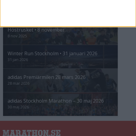
INTRESSANTA LOPP
Höstrusket • 8 november
8 nov 2025
Winter Run Stockholm • 31 januari 2026
31 jan 2026
adidas Premiärmilen 28 mars 2026
28 mar 2026
adidas Stockholm Marathon – 30 maj 2026
30 maj 2026