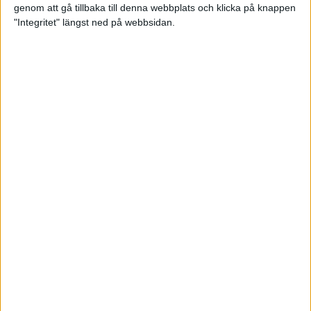
genom att gå tillbaka till denna webbplats och klicka på knappen
Loppet där du skapar din egen
"Integritet" längst ned på webbsidan.
utmaning
22 sep 2023
• Löpningen
• Tävling
Dubbla känslor efter Ramboll
Stockholm Halvmarathon för
Maratonlabbets adepter
21 sep 2023
• Träningen
• Mot Ramboll
Stockholm Halvmarathon med
Maratonlabbet
Största startfältet på sju år när
Ramboll Stockholm Halvmarathon
avgjordes
10 sep 2023
Nytt banrekord signerat Diego
Estrada när Ramboll Stockholm
Halvmarathon avgjordes