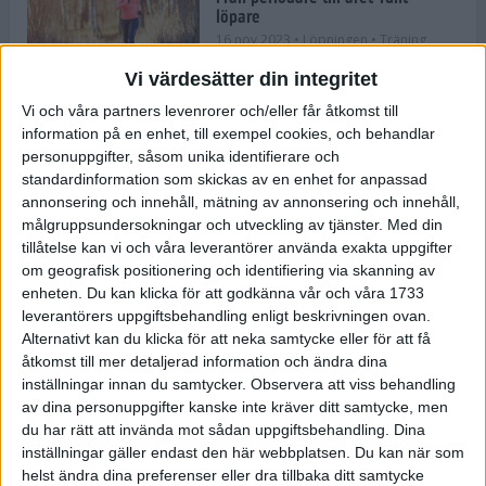
löpare
16 nov 2023
• Löpningen
• Träning
Vi värdesätter din integritet
Vi och våra partners levenrorer och/eller får åtkomst till
information på en enhet, till exempel cookies, och behandlar
Företaget med spring i benen
personuppgifter, såsom unika identifierare och
9 nov 2023
• Träningen
• Tävling
standardinformation som skickas av en enhet for anpassad
annonsering och innehåll, mätning av annonsering och innehåll,
målgruppsundersokningar och utveckling av tjänster.
Med din
Flowgun Air - Maratonlöparens
tillåtelse kan vi och våra leverantörer använda exakta uppgifter
ultimata verktyg för förberedelse
om geografisk positionering och identifiering via skanning av
och återhämtning
enheten. Du kan klicka för att godkänna vår och våra 1733
6 nov 2023
leverantörers uppgiftsbehandling enligt beskrivningen ovan.
Alternativt kan du klicka för att neka samtycke eller för att få
åtkomst till mer detaljerad information och ändra dina
inställningar innan du samtycker.
Observera att viss behandling
En lugn halvmara med massor av
fikastopp
av dina personuppgifter kanske inte kräver ditt samtycke, men
du har rätt att invända mot sådan uppgiftsbehandling. Dina
29 sep 2023
• Löpningen
• Tävling
inställningar gäller endast den här webbplatsen. Du kan när som
helst ändra dina preferenser eller dra tillbaka ditt samtycke