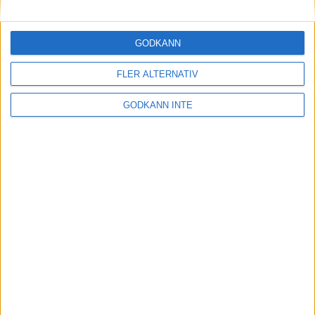
Maratonlabbets adepter inför
Ramboll Stockholm Halvmarathon
2 sep 2023
• Träningen
• Mot Ramboll
GODKÄNN
Stockholm Halvmarathon med
Maratonlabbet
FLER ALTERNATIV
GODKÄNN INTE
På lördag avgörs Tjejmilen med
Finnkampen
1 sep 2023
Formtoppning inför Ramboll
Stockholm Halvmarathon
25 aug 2023
• Träningen
• Mot Ramboll
Stockholm Halvmarathon med
Maratonlabbet
Cia springer 2 Tjejmilen på samma
dag
8 aug 2023