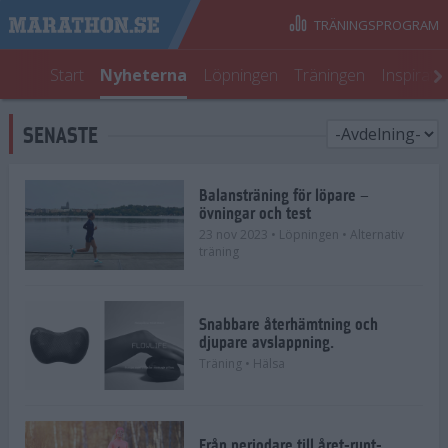
TRÄNINGSPROGRAM
Start
Nyheterna
Löpningen
Träningen
Inspirati
SENASTE
Balansträning för löpare –
övningar och test
23 nov 2023
• Löpningen
• Alternativ
träning
Snabbare återhämtning och
djupare avslappning.
Träning
• Hälsa
Från periodare till året-runt-