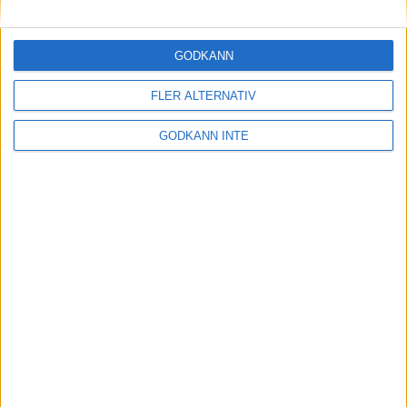
Maratonlabbets adepter inför
Ramboll Stockholm Halvmarathon
2 sep 2023
• Träningen
• Mot Ramboll
GODKÄNN
Stockholm Halvmarathon med
Maratonlabbet
FLER ALTERNATIV
GODKÄNN INTE
På lördag avgörs Tjejmilen med
Finnkampen
1 sep 2023
Formtoppning inför Ramboll
Stockholm Halvmarathon
25 aug 2023
• Träningen
• Mot Ramboll
Stockholm Halvmarathon med
Maratonlabbet
Cia springer 2 Tjejmilen på samma
dag
8 aug 2023