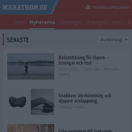
TRÄNINGSPROGRAM
Start
Nyheterna
Löpningen
Träningen
Inspirati
SENASTE
Balansträning för löpare –
övningar och test
23 nov 2023
• Löpningen
• Alternativ
träning
Snabbare återhämtning och
djupare avslappning.
Träning
• Hälsa
Från periodare till året-runt-