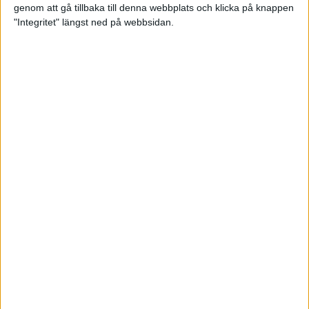
genom att gå tillbaka till denna webbplats och klicka på knappen
Loppet där du skapar din egen
"Integritet" längst ned på webbsidan.
utmaning
22 sep 2023
• Löpningen
• Tävling
Dubbla känslor efter Ramboll
Stockholm Halvmarathon för
Maratonlabbets adepter
21 sep 2023
• Träningen
• Mot Ramboll
Stockholm Halvmarathon med
Maratonlabbet
Största startfältet på sju år när
Ramboll Stockholm Halvmarathon
avgjordes
10 sep 2023
Nytt banrekord signerat Diego
Estrada när Ramboll Stockholm
Halvmarathon avgjordes