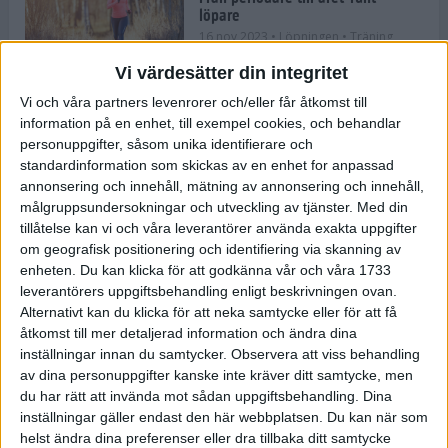
löpare
16 nov 2023
• Löpningen
• Träning
Vi värdesätter din integritet
Vi och våra partners levenrorer och/eller får åtkomst till
information på en enhet, till exempel cookies, och behandlar
Företaget med spring i benen
personuppgifter, såsom unika identifierare och
9 nov 2023
• Träningen
• Tävling
standardinformation som skickas av en enhet for anpassad
annonsering och innehåll, mätning av annonsering och innehåll,
målgruppsundersokningar och utveckling av tjänster.
Med din
Flowgun Air - Maratonlöparens
tillåtelse kan vi och våra leverantörer använda exakta uppgifter
ultimata verktyg för förberedelse
om geografisk positionering och identifiering via skanning av
och återhämtning
enheten. Du kan klicka för att godkänna vår och våra 1733
6 nov 2023
leverantörers uppgiftsbehandling enligt beskrivningen ovan.
Alternativt kan du klicka för att neka samtycke eller för att få
åtkomst till mer detaljerad information och ändra dina
inställningar innan du samtycker.
Observera att viss behandling
En lugn halvmara med massor av
fikastopp
av dina personuppgifter kanske inte kräver ditt samtycke, men
du har rätt att invända mot sådan uppgiftsbehandling. Dina
29 sep 2023
• Löpningen
• Tävling
inställningar gäller endast den här webbplatsen. Du kan när som
helst ändra dina preferenser eller dra tillbaka ditt samtycke