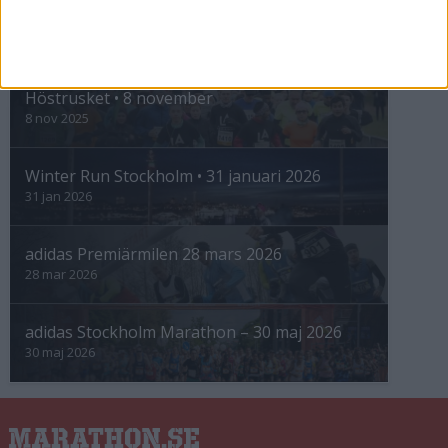
INTRESSANTA LOPP
Höstrusket • 8 november
8 nov 2025
Winter Run Stockholm • 31 januari 2026
31 jan 2026
adidas Premiärmilen 28 mars 2026
28 mar 2026
adidas Stockholm Marathon – 30 maj 2026
30 maj 2026