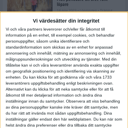
löpare
16 nov 2023
• Löpningen
• Träning
Vi värdesätter din integritet
Vi och våra partners levenrorer och/eller får åtkomst till
information på en enhet, till exempel cookies, och behandlar
Företaget med spring i benen
personuppgifter, såsom unika identifierare och
9 nov 2023
• Träningen
• Tävling
standardinformation som skickas av en enhet for anpassad
annonsering och innehåll, mätning av annonsering och innehåll,
målgruppsundersokningar och utveckling av tjänster.
Med din
Flowgun Air - Maratonlöparens
tillåtelse kan vi och våra leverantörer använda exakta uppgifter
ultimata verktyg för förberedelse
om geografisk positionering och identifiering via skanning av
och återhämtning
enheten. Du kan klicka för att godkänna vår och våra 1733
6 nov 2023
leverantörers uppgiftsbehandling enligt beskrivningen ovan.
Alternativt kan du klicka för att neka samtycke eller för att få
åtkomst till mer detaljerad information och ändra dina
inställningar innan du samtycker.
Observera att viss behandling
En lugn halvmara med massor av
fikastopp
av dina personuppgifter kanske inte kräver ditt samtycke, men
du har rätt att invända mot sådan uppgiftsbehandling. Dina
29 sep 2023
• Löpningen
• Tävling
inställningar gäller endast den här webbplatsen. Du kan när som
helst ändra dina preferenser eller dra tillbaka ditt samtycke