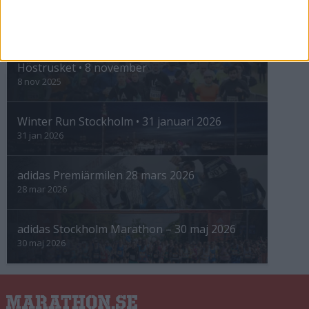
INTRESSANTA LOPP
Höstrusket • 8 november
8 nov 2025
Winter Run Stockholm • 31 januari 2026
31 jan 2026
adidas Premiärmilen 28 mars 2026
28 mar 2026
adidas Stockholm Marathon – 30 maj 2026
30 maj 2026