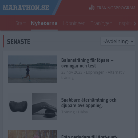
TRÄNINGSPROGRAM
Start
Nyheterna
Löpningen
Träningen
Inspirati
SENASTE
Balansträning för löpare –
övningar och test
23 nov 2023
• Löpningen
• Alternativ
träning
Snabbare återhämtning och
djupare avslappning.
Träning
• Hälsa
Från periodare till året-runt-