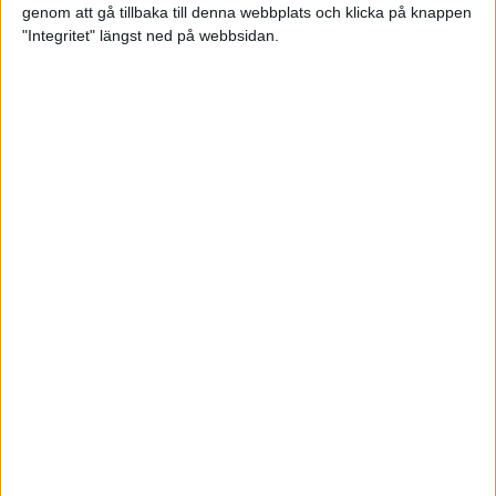
genom att gå tillbaka till denna webbplats och klicka på knappen
Loppet där du skapar din egen
"Integritet" längst ned på webbsidan.
utmaning
22 sep 2023
• Löpningen
• Tävling
Dubbla känslor efter Ramboll
Stockholm Halvmarathon för
Maratonlabbets adepter
21 sep 2023
• Träningen
• Mot Ramboll
Stockholm Halvmarathon med
Maratonlabbet
Största startfältet på sju år när
Ramboll Stockholm Halvmarathon
avgjordes
10 sep 2023
Nytt banrekord signerat Diego
Estrada när Ramboll Stockholm
Halvmarathon avgjordes