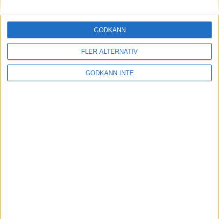
Maratonlabbets adepter inför
Ramboll Stockholm Halvmarathon
2 sep 2023
• Träningen
• Mot Ramboll
GODKÄNN
Stockholm Halvmarathon med
Maratonlabbet
FLER ALTERNATIV
GODKÄNN INTE
På lördag avgörs Tjejmilen med
Finnkampen
1 sep 2023
Formtoppning inför Ramboll
Stockholm Halvmarathon
25 aug 2023
• Träningen
• Mot Ramboll
Stockholm Halvmarathon med
Maratonlabbet
Cia springer 2 Tjejmilen på samma
dag
8 aug 2023