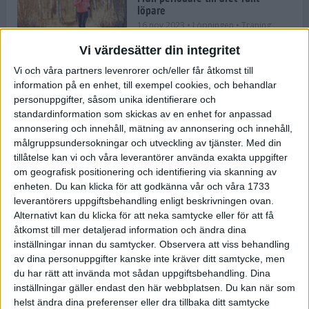
löpare
16 nov 2023
• Löpningen
• Träning
Vi värdesätter din integritet
Vi och våra partners levenrorer och/eller får åtkomst till
information på en enhet, till exempel cookies, och behandlar
Företaget med spring i benen
personuppgifter, såsom unika identifierare och
9 nov 2023
• Träningen
• Tävling
standardinformation som skickas av en enhet for anpassad
annonsering och innehåll, mätning av annonsering och innehåll,
målgruppsundersokningar och utveckling av tjänster.
Med din
Flowgun Air - Maratonlöparens
tillåtelse kan vi och våra leverantörer använda exakta uppgifter
ultimata verktyg för förberedelse
om geografisk positionering och identifiering via skanning av
och återhämtning
enheten. Du kan klicka för att godkänna vår och våra 1733
6 nov 2023
leverantörers uppgiftsbehandling enligt beskrivningen ovan.
Alternativt kan du klicka för att neka samtycke eller för att få
åtkomst till mer detaljerad information och ändra dina
inställningar innan du samtycker.
Observera att viss behandling
En lugn halvmara med massor av
fikastopp
av dina personuppgifter kanske inte kräver ditt samtycke, men
du har rätt att invända mot sådan uppgiftsbehandling. Dina
29 sep 2023
• Löpningen
• Tävling
inställningar gäller endast den här webbplatsen. Du kan när som
helst ändra dina preferenser eller dra tillbaka ditt samtycke