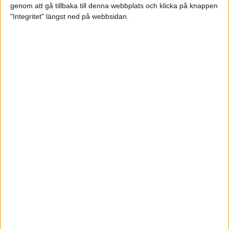
genom att gå tillbaka till denna webbplats och klicka på knappen
Loppet där du skapar din egen
"Integritet" längst ned på webbsidan.
utmaning
22 sep 2023
• Löpningen
• Tävling
Dubbla känslor efter Ramboll
Stockholm Halvmarathon för
Maratonlabbets adepter
21 sep 2023
• Träningen
• Mot Ramboll
Stockholm Halvmarathon med
Maratonlabbet
Största startfältet på sju år när
Ramboll Stockholm Halvmarathon
avgjordes
10 sep 2023
Nytt banrekord signerat Diego
Estrada när Ramboll Stockholm
Halvmarathon avgjordes