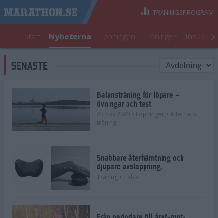
TRÄNINGSPROGRAM
Start
Nyheterna
Löpningen
Träningen
Inspirati
SENASTE
Balansträning för löpare –
övningar och test
23 nov 2023
• Löpningen
• Alternativ
träning
Snabbare återhämtning och
djupare avslappning.
Träning
• Hälsa
Från periodare till året-runt-