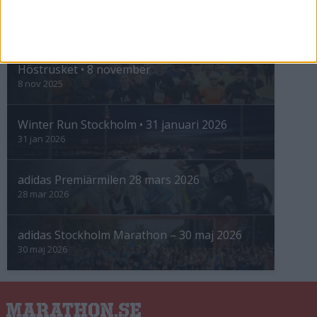
INTRESSANTA LOPP
Höstrusket • 8 november
8 nov 2025
Winter Run Stockholm • 31 januari 2026
31 jan 2026
adidas Premiärmilen 28 mars 2026
28 mar 2026
adidas Stockholm Marathon – 30 maj 2026
30 maj 2026