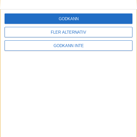
Maratonlabbets adepter inför
Ramboll Stockholm Halvmarathon
2 sep 2023
• Träningen
• Mot Ramboll
GODKÄNN
Stockholm Halvmarathon med
Maratonlabbet
FLER ALTERNATIV
GODKÄNN INTE
På lördag avgörs Tjejmilen med
Finnkampen
1 sep 2023
Formtoppning inför Ramboll
Stockholm Halvmarathon
25 aug 2023
• Träningen
• Mot Ramboll
Stockholm Halvmarathon med
Maratonlabbet
Cia springer 2 Tjejmilen på samma
dag
8 aug 2023