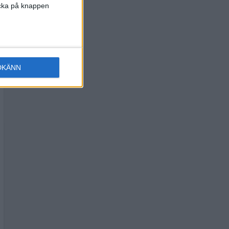
licka på knappen
DKÄNN