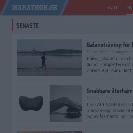
Start
Ny
SENASTE
Balansträning för 
23 nov 2023
• Löpningen
• 
Håll dig skadefri - och bl
du bör komplettera din 
vintern, eller hur!). Här 
Snabbare återhämt
Träning
• Hälsa
I BETALT SAMARBETE ME
maratonlopp kräver inte 
typ av återhämtning. I vå