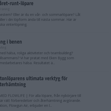
 året-runt-löpare
Träning
estern? Eller är du en vår- och sommarlöpare? Låt
åller i din löpform ända till nästa sommar. Här är
ska vinterlöpning.
ing i benen
vling
med hälsa, roliga aktiviteter och teambuilding?
r tillsammans? Vi har pratat med Eken Bygg som
 medarbetares hälsa. Resultatet ä...
tonlöparens ultimata verktyg för
återhämtning
 FLOWLIFE | För alla löpare, från nybörjare till
är rätt förberedelser och återhämtning avgörande.
ion, Flowgun Air, erbjuder en l...