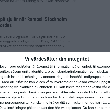
serad halvmaraträning blev ”examensprovet” en
t på sju år när Ramboll Stockholm
jordes
var väderprognosen för dagen när Ramboll
avgjordes tidigare idag. Drygt 14 100 löpare
t vilket är det största startfältet sedan 2...
nerat Diego Estrada när Ramboll
Vi värdesätter din integritet
rathon avgjordes
levenrorer och/eller får åtkomst till information på en enhet, till exempe
ifter, såsom unika identifierare och standardinformation som skickas 
kholm som välkomnade löparna i årets Ramboll
g och innehåll, mätning av annonsering och innehåll, målgruppsunde
 men trots värmen så levererade eliten riktigt
.
Med din tillåtelse kan vi och våra leverantörer använda exakta uppgif
 tog amerikanen Diego Estrada ledningen...
entifiering via skanning av enheten. Du kan klicka för att godkänna vår
sbehandling enligt beskrivningen ovan. Alternativt kan du klicka för att
ll mer detaljerad information och ändra dina inställningar innan du samty
redo för Ramboll Stockholm
ina personuppgifter kanske inte kräver ditt samtycke, men du har rätt 
Dina inställningar gäller endast den här webbplatsen. Du kan när som h