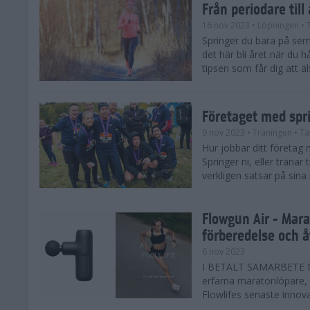
Från periodare till
16 nov 2023
• Löpningen
• 
Springer du bara på sem
det här bli året när du h
tipsen som får dig att äl
Företaget med spr
9 nov 2023
• Träningen
• Tä
Hur jobbar ditt företag 
Springer ni, eller träna
verkligen satsar på sina
Flowgun Air - Mara
förberedelse och 
6 nov 2023
I BETALT SAMARBETE MED
erfarna maratonlöpare, 
Flowlifes senaste innovat