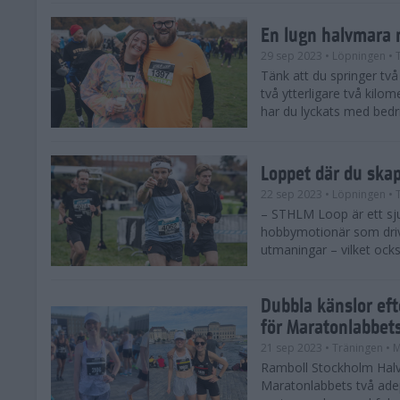
En lugn halvmara 
29 sep 2023
• Löpningen
• 
Tänk att du springer två 
två ytterligare två kilome
har du lyckats med bedrif
Loppet där du ska
22 sep 2023
• Löpningen
• 
– STHLM Loop är ett sjuk
hobbymotionär som drive
utmaningar – vilket ocks
Dubbla känslor ef
för Maratonlabbet
21 sep 2023
• Träningen
• 
Ramboll Stockholm Halv
Maratonlabbets två ade