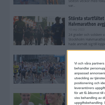
sexton veckor med foku
var...
Största startfälte
Halvmarathon avg
10 sep 2023
24 grader och solsken 
Stockholm Halvmarathon 
hade anmält sig till loppe
Nytt banrekord sig
Stockholm Halvma
Vi och våra partners 
10 sep 2023
behandlar personuppg
Det var ett varmt Stoc
anpassad annonserin
Stockholm Halvmarathon,
utveckling av tjänster
fina tider. På herrsidan
positionering och id
leverantörers uppgift
för att få åtkomst ti
Kajsa och Sandra 
viss behandling av d
Halvmarathon
uppgiftsbehandling. 