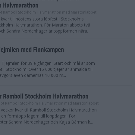
m Halvmarathon
t Ramboll Stockholm Halvmarathon med Maratonlabbet
kvar till höstens stora löpfest i Stockholms
ockholm Halvmarathon. För Maratonlabbets två
och Sandra Nordenhager är toppformen nära.
Tjejmilen med Finnkampen
Tjejmilen för 39:e gången. Start och mål är som
et i Stockholm. Över 15 000 tjejer är anmälda till
r avgörs även damernas 10 000 m...
ör Ramboll Stockholm Halvmarathon
Mot Ramboll Stockholm Halvmarathon med Maratonlabbet
å veckor kvar till Ramboll Stockholm Halvmarathon
r en formtopp lagom till loppdagen. För
pter Sandra Nordenhager och Kajsa Bårman k...