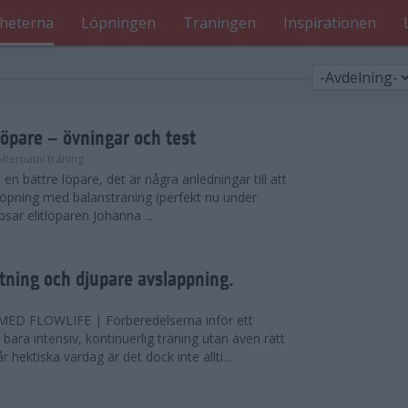
heterna
Löpningen
Träningen
Inspirationen
löpare – övningar och test
Alternativ träning
i en bättre löpare, det är några anledningar till att
löpning med balansträning (perfekt nu under
tipsar elitlöparen Johanna ...
ning och djupare avslappning.
D FLOWLIFE | Förberedelserna inför ett
bara intensiv, kontinuerlig träning utan även rätt
r hektiska vardag är det dock inte allti...