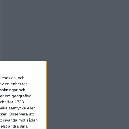
l cookies, och
av en enhet for
rsokningar och
ter om geografisk
 och våra 1733
 neka samtycke eller
cker.
Observera att
att invända mot sådan
elst ändra dina