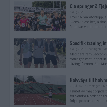
Cia springer 2 Tj
8 aug 2023
Efter 16 maratonlopp, s
Svensk Klassiker, älskar
år sedan var loppet en t
Specifik träning 
4 aug 2023
• Träningen
• Mo
Med bara fem veckor kv
träningen mot loppet in i
tävlingsformen. För Mar
Halvvägs till halv
21 jul 2023
• Träningen
• Mo
I slutet av maj börjad
för Sandra Nordenhager
följa i podcasten Marato