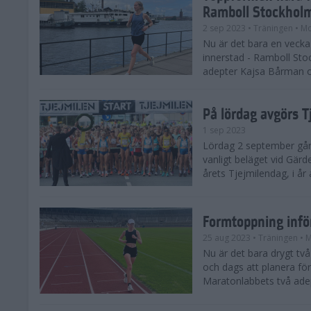
Ramboll Stockhol
2 sep 2023
• Träningen
• Mo
Nu är det bara en vecka 
innerstad - Ramboll St
adepter Kajsa Bårman 
På lördag avgörs 
1 sep 2023
Lördag 2 september går 
vanligt beläget vid Gärd
årets Tjejmilendag, i å
Formtoppning inf
25 aug 2023
• Träningen
• 
Nu är det bara drygt tv
och dags att planera fö
Maratonlabbets två ade