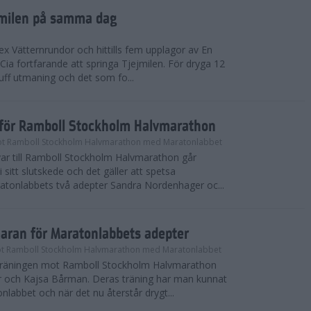
ejmilen på samma dag
ex Vätternrundor och hittills fem upplagor av En
 Cia fortfarande att springa Tjejmilen. För dryga 12
uff utmaning och det som fo...
inför Ramboll Stockholm Halvmarathon
t Ramboll Stockholm Halvmarathon med Maratonlabbet
ar till Ramboll Stockholm Halvmarathon går
 sitt slutskede och det gäller att spetsa
atonlabbets två adepter Sandra Nordenhager oc...
maran för Maratonlabbets adepter
t Ramboll Stockholm Halvmarathon med Maratonlabbet
e träningen mot Ramboll Stockholm Halvmarathon
 och Kajsa Bårman. Deras träning har man kunnat
nlabbet och när det nu återstår drygt...