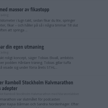
med massor av fikastopp
Tävling
kilometer i lugn takt, sedan fikar du lite, springer
ter, fikar – och håller på så i några timmar Till slut
ten att springa ...
par din egen utmaning
Tävling
t roligt koncept, säger Tobias Ekvall, ambitiös
r podden Hårdare träning. Tobias gillar tuffa
å visade sig under förra årets STHL...
ter Ramboll Stockholm Halvmarathon
s adepter
Mot Ramboll Stockholm Halvmarathon med Maratonlabbet
marathon var slutmålet för podcasten
pter Kajsa Bårman och Sandra Nordenhager. Efter