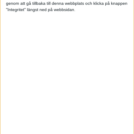
genom att gå tillbaka till denna webbplats och klicka på knappen
Loppet där du skapar din egen
"Integritet" längst ned på webbsidan.
utmaning
22 sep 2023
• Löpningen
• Tävling
Dubbla känslor efter Ramboll
Stockholm Halvmarathon för
Maratonlabbets adepter
21 sep 2023
• Träningen
• Mot Ramboll
Stockholm Halvmarathon med
Maratonlabbet
Största startfältet på sju år när
Ramboll Stockholm Halvmarathon
avgjordes
10 sep 2023
Nytt banrekord signerat Diego
Estrada när Ramboll Stockholm
Halvmarathon avgjordes