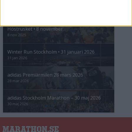
INTRESSANTA LOPP
Höstrusket • 8 november
8 nov 2025
Winter Run Stockholm • 31 januari 2026
31 jan 2026
adidas Premiärmilen 28 mars 2026
28 mar 2026
adidas Stockholm Marathon – 30 maj 2026
30 maj 2026