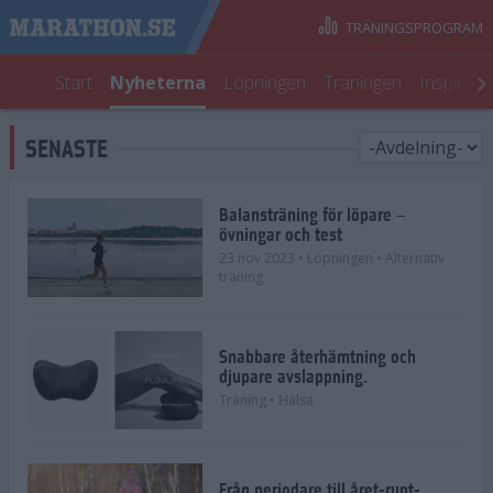
TRÄNINGSPROGRAM
Start
Nyheterna
Löpningen
Träningen
Inspirati
SENASTE
Balansträning för löpare –
övningar och test
23 nov 2023
• Löpningen
• Alternativ
träning
Snabbare återhämtning och
djupare avslappning.
Träning
• Hälsa
Från periodare till året-runt-