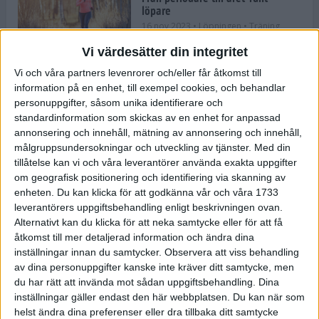
löpare
16 nov 2023
• Löpningen
• Träning
Vi värdesätter din integritet
Vi och våra partners levenrorer och/eller får åtkomst till
information på en enhet, till exempel cookies, och behandlar
Företaget med spring i benen
personuppgifter, såsom unika identifierare och
9 nov 2023
• Träningen
• Tävling
standardinformation som skickas av en enhet for anpassad
annonsering och innehåll, mätning av annonsering och innehåll,
målgruppsundersokningar och utveckling av tjänster.
Med din
Flowgun Air - Maratonlöparens
tillåtelse kan vi och våra leverantörer använda exakta uppgifter
ultimata verktyg för förberedelse
om geografisk positionering och identifiering via skanning av
och återhämtning
enheten. Du kan klicka för att godkänna vår och våra 1733
6 nov 2023
leverantörers uppgiftsbehandling enligt beskrivningen ovan.
Alternativt kan du klicka för att neka samtycke eller för att få
åtkomst till mer detaljerad information och ändra dina
inställningar innan du samtycker.
Observera att viss behandling
En lugn halvmara med massor av
fikastopp
av dina personuppgifter kanske inte kräver ditt samtycke, men
du har rätt att invända mot sådan uppgiftsbehandling. Dina
29 sep 2023
• Löpningen
• Tävling
inställningar gäller endast den här webbplatsen. Du kan när som
helst ändra dina preferenser eller dra tillbaka ditt samtycke