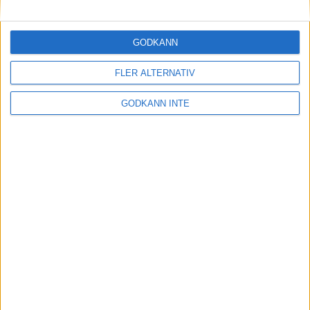
Maratonlabbets adepter inför
Ramboll Stockholm Halvmarathon
2 sep 2023
• Träningen
• Mot Ramboll
GODKÄNN
Stockholm Halvmarathon med
Maratonlabbet
FLER ALTERNATIV
GODKÄNN INTE
På lördag avgörs Tjejmilen med
Finnkampen
1 sep 2023
Formtoppning inför Ramboll
Stockholm Halvmarathon
25 aug 2023
• Träningen
• Mot Ramboll
Stockholm Halvmarathon med
Maratonlabbet
Cia springer 2 Tjejmilen på samma
dag
8 aug 2023