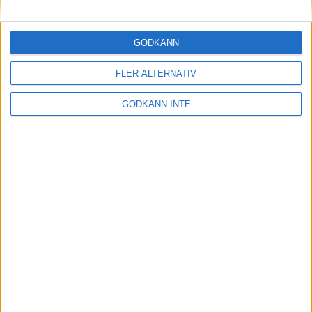
Maratonlabbets adepter inför
Ramboll Stockholm Halvmarathon
2 sep 2023
• Träningen
• Mot Ramboll
GODKÄNN
Stockholm Halvmarathon med
Maratonlabbet
FLER ALTERNATIV
GODKÄNN INTE
På lördag avgörs Tjejmilen med
Finnkampen
1 sep 2023
Formtoppning inför Ramboll
Stockholm Halvmarathon
25 aug 2023
• Träningen
• Mot Ramboll
Stockholm Halvmarathon med
Maratonlabbet
Cia springer 2 Tjejmilen på samma
dag
8 aug 2023