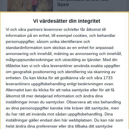
löpare
16 nov 2023
• Löpningen
• Träning
Vi värdesätter din integritet
Vi och våra partners levenrorer och/eller får åtkomst till
information på en enhet, till exempel cookies, och behandlar
Företaget med spring i benen
personuppgifter, såsom unika identifierare och
9 nov 2023
• Träningen
• Tävling
standardinformation som skickas av en enhet for anpassad
annonsering och innehåll, mätning av annonsering och innehåll,
målgruppsundersokningar och utveckling av tjänster.
Med din
Flowgun Air - Maratonlöparens
tillåtelse kan vi och våra leverantörer använda exakta uppgifter
ultimata verktyg för förberedelse
om geografisk positionering och identifiering via skanning av
och återhämtning
enheten. Du kan klicka för att godkänna vår och våra 1733
6 nov 2023
leverantörers uppgiftsbehandling enligt beskrivningen ovan.
Alternativt kan du klicka för att neka samtycke eller för att få
åtkomst till mer detaljerad information och ändra dina
inställningar innan du samtycker.
Observera att viss behandling
En lugn halvmara med massor av
fikastopp
av dina personuppgifter kanske inte kräver ditt samtycke, men
du har rätt att invända mot sådan uppgiftsbehandling. Dina
29 sep 2023
• Löpningen
• Tävling
inställningar gäller endast den här webbplatsen. Du kan när som
helst ändra dina preferenser eller dra tillbaka ditt samtycke