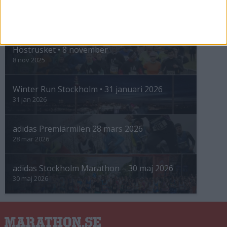
INTRESSANTA LOPP
Höstrusket • 8 november
8 nov 2025
Winter Run Stockholm • 31 januari 2026
31 jan 2026
adidas Premiärmilen 28 mars 2026
28 mar 2026
adidas Stockholm Marathon – 30 maj 2026
30 maj 2026