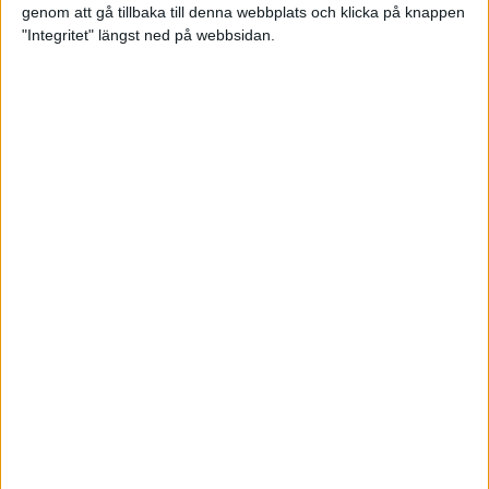
genom att gå tillbaka till denna webbplats och klicka på knappen
Loppet där du skapar din egen
"Integritet" längst ned på webbsidan.
utmaning
22 sep 2023
• Löpningen
• Tävling
Dubbla känslor efter Ramboll
Stockholm Halvmarathon för
Maratonlabbets adepter
21 sep 2023
• Träningen
• Mot Ramboll
Stockholm Halvmarathon med
Maratonlabbet
Största startfältet på sju år när
Ramboll Stockholm Halvmarathon
avgjordes
10 sep 2023
Nytt banrekord signerat Diego
Estrada när Ramboll Stockholm
Halvmarathon avgjordes