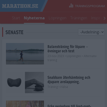
TRÄNINGSPROGRAM
Start
Nyheterna
Löpningen
Träningen
Inspirati
SENASTE
Balansträning för löpare –
övningar och test
23 nov 2023
• Löpningen
• Alternativ
träning
Snabbare återhämtning och
djupare avslappning.
Träning
• Hälsa
Från periodare till året-runt-