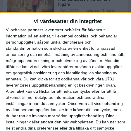
löpare
16 nov 2023
• Löpningen
• Träning
Vi värdesätter din integritet
Vi och våra partners levenrorer och/eller får åtkomst till
information på en enhet, till exempel cookies, och behandlar
Företaget med spring i benen
personuppgifter, såsom unika identifierare och
9 nov 2023
• Träningen
• Tävling
standardinformation som skickas av en enhet for anpassad
annonsering och innehåll, mätning av annonsering och innehåll,
målgruppsundersokningar och utveckling av tjänster.
Med din
Flowgun Air - Maratonlöparens
tillåtelse kan vi och våra leverantörer använda exakta uppgifter
ultimata verktyg för förberedelse
om geografisk positionering och identifiering via skanning av
och återhämtning
enheten. Du kan klicka för att godkänna vår och våra 1731
6 nov 2023
leverantörers uppgiftsbehandling enligt beskrivningen ovan.
Alternativt kan du klicka för att neka samtycke eller för att få
åtkomst till mer detaljerad information och ändra dina
inställningar innan du samtycker.
Observera att viss behandling
En lugn halvmara med massor av
fikastopp
av dina personuppgifter kanske inte kräver ditt samtycke, men
du har rätt att invända mot sådan uppgiftsbehandling. Dina
29 sep 2023
• Löpningen
• Tävling
inställningar gäller endast den här webbplatsen. Du kan när som
helst ändra dina preferenser eller dra tillbaka ditt samtycke