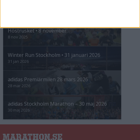
INTRESSANTA LOPP
Höstrusket • 8 november
8 nov 2025
Winter Run Stockholm • 31 januari 2026
31 jan 2026
adidas Premiärmilen 28 mars 2026
28 mar 2026
adidas Stockholm Marathon – 30 maj 2026
30 maj 2026