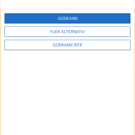
Maratonlabbets adepter inför
Ramboll Stockholm Halvmarathon
2 sep 2023
• Träningen
• Mot Ramboll
GODKÄNN
Stockholm Halvmarathon med
Maratonlabbet
FLER ALTERNATIV
GODKÄNN INTE
På lördag avgörs Tjejmilen med
Finnkampen
1 sep 2023
Formtoppning inför Ramboll
Stockholm Halvmarathon
25 aug 2023
• Träningen
• Mot Ramboll
Stockholm Halvmarathon med
Maratonlabbet
Cia springer 2 Tjejmilen på samma
dag
8 aug 2023