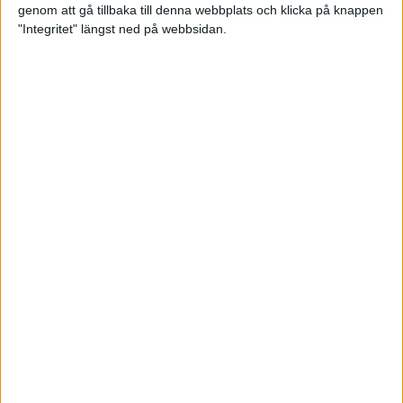
genom att gå tillbaka till denna webbplats och klicka på knappen
Loppet där du skapar din egen
"Integritet" längst ned på webbsidan.
utmaning
22 sep 2023
• Löpningen
• Tävling
Dubbla känslor efter Ramboll
Stockholm Halvmarathon för
Maratonlabbets adepter
21 sep 2023
• Träningen
• Mot Ramboll
Stockholm Halvmarathon med
Maratonlabbet
Största startfältet på sju år när
Ramboll Stockholm Halvmarathon
avgjordes
10 sep 2023
Nytt banrekord signerat Diego
Estrada när Ramboll Stockholm
Halvmarathon avgjordes