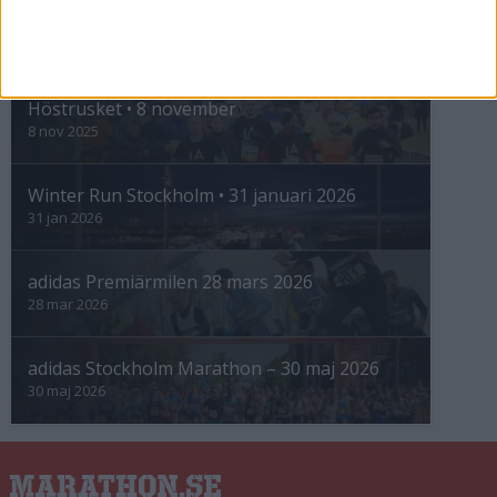
INTRESSANTA LOPP
Höstrusket • 8 november
8 nov 2025
Winter Run Stockholm • 31 januari 2026
31 jan 2026
adidas Premiärmilen 28 mars 2026
28 mar 2026
adidas Stockholm Marathon – 30 maj 2026
30 maj 2026