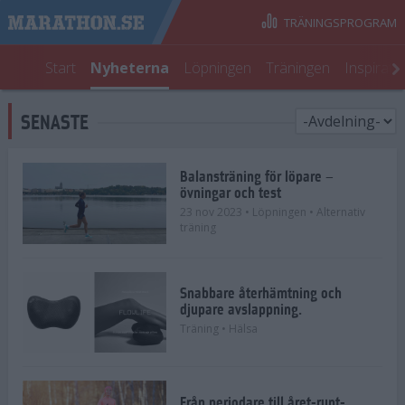
TRÄNINGSPROGRAM
Start
Nyheterna
Löpningen
Träningen
Inspirati
SENASTE
Balansträning för löpare –
övningar och test
23 nov 2023
• Löpningen
• Alternativ
träning
Snabbare återhämtning och
djupare avslappning.
Träning
• Hälsa
Från periodare till året-runt-