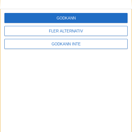
Maratonlabbets adepter inför
Ramboll Stockholm Halvmarathon
2 sep 2023
• Träningen
• Mot Ramboll
GODKÄNN
Stockholm Halvmarathon med
Maratonlabbet
FLER ALTERNATIV
GODKÄNN INTE
På lördag avgörs Tjejmilen med
Finnkampen
1 sep 2023
Formtoppning inför Ramboll
Stockholm Halvmarathon
25 aug 2023
• Träningen
• Mot Ramboll
Stockholm Halvmarathon med
Maratonlabbet
Cia springer 2 Tjejmilen på samma
dag
8 aug 2023