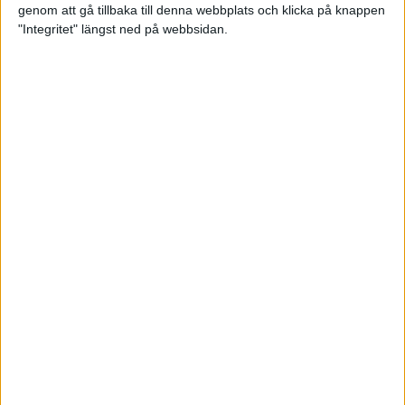
genom att gå tillbaka till denna webbplats och klicka på knappen
Loppet där du skapar din egen
"Integritet" längst ned på webbsidan.
utmaning
22 sep 2023
• Löpningen
• Tävling
Dubbla känslor efter Ramboll
Stockholm Halvmarathon för
Maratonlabbets adepter
21 sep 2023
• Träningen
• Mot Ramboll
Stockholm Halvmarathon med
Maratonlabbet
Största startfältet på sju år när
Ramboll Stockholm Halvmarathon
avgjordes
10 sep 2023
Nytt banrekord signerat Diego
Estrada när Ramboll Stockholm
Halvmarathon avgjordes