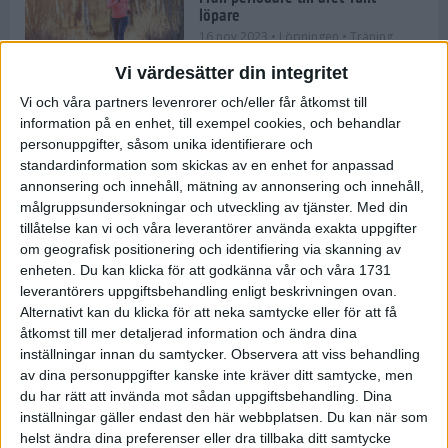
löpare
16 nov 2023
• Löpningen
• Träning
Vi värdesätter din integritet
Vi och våra partners levenrorer och/eller får åtkomst till
information på en enhet, till exempel cookies, och behandlar
Företaget med spring i benen
personuppgifter, såsom unika identifierare och
9 nov 2023
• Träningen
• Tävling
standardinformation som skickas av en enhet for anpassad
annonsering och innehåll, mätning av annonsering och innehåll,
målgruppsundersokningar och utveckling av tjänster.
Med din
Flowgun Air - Maratonlöparens
tillåtelse kan vi och våra leverantörer använda exakta uppgifter
ultimata verktyg för förberedelse
om geografisk positionering och identifiering via skanning av
och återhämtning
enheten. Du kan klicka för att godkänna vår och våra 1731
6 nov 2023
leverantörers uppgiftsbehandling enligt beskrivningen ovan.
Alternativt kan du klicka för att neka samtycke eller för att få
åtkomst till mer detaljerad information och ändra dina
inställningar innan du samtycker.
Observera att viss behandling
En lugn halvmara med massor av
fikastopp
av dina personuppgifter kanske inte kräver ditt samtycke, men
du har rätt att invända mot sådan uppgiftsbehandling. Dina
29 sep 2023
• Löpningen
• Tävling
inställningar gäller endast den här webbplatsen. Du kan när som
helst ändra dina preferenser eller dra tillbaka ditt samtycke