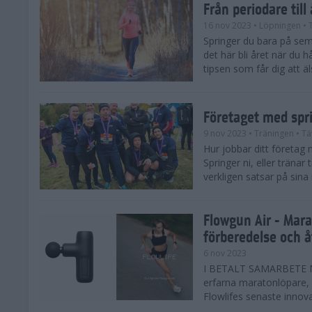
Från periodare till
16 nov 2023
• Löpningen
• 
Springer du bara på sem
det här bli året när du h
tipsen som får dig att äl
Företaget med spr
9 nov 2023
• Träningen
• Tä
Hur jobbar ditt företag 
Springer ni, eller träna
verkligen satsar på sina
Flowgun Air - Mara
förberedelse och 
6 nov 2023
I BETALT SAMARBETE MED
erfarna maratonlöpare, 
Flowlifes senaste innovat