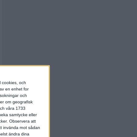
l cookies, och
av en enhet for
rsokningar och
ter om geografisk
 och våra 1733
 neka samtycke eller
cker.
Observera att
att invända mot sådan
elst ändra dina