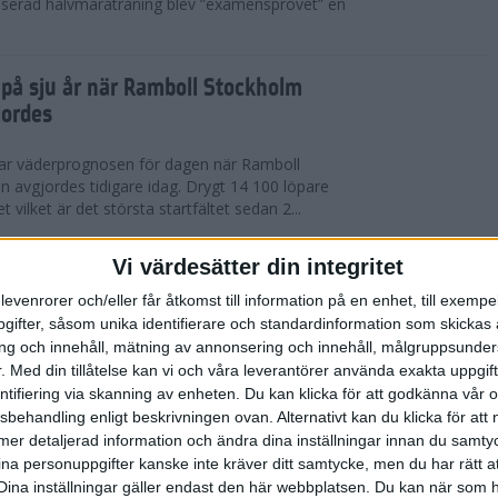
serad halvmaraträning blev ”examensprovet” en
t på sju år när Ramboll Stockholm
jordes
var väderprognosen för dagen när Ramboll
avgjordes tidigare idag. Drygt 14 100 löpare
t vilket är det största startfältet sedan 2...
nerat Diego Estrada när Ramboll
Vi värdesätter din integritet
rathon avgjordes
levenrorer och/eller får åtkomst till information på en enhet, till exempe
ifter, såsom unika identifierare och standardinformation som skickas 
kholm som välkomnade löparna i årets Ramboll
g och innehåll, mätning av annonsering och innehåll, målgruppsunde
 men trots värmen så levererade eliten riktigt
.
Med din tillåtelse kan vi och våra leverantörer använda exakta uppgif
 tog amerikanen Diego Estrada ledningen...
entifiering via skanning av enheten. Du kan klicka för att godkänna vår
sbehandling enligt beskrivningen ovan. Alternativt kan du klicka för att
ll mer detaljerad information och ändra dina inställningar innan du samty
redo för Ramboll Stockholm
ina personuppgifter kanske inte kräver ditt samtycke, men du har rätt 
Dina inställningar gäller endast den här webbplatsen. Du kan när som h