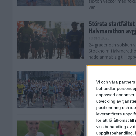
sexton veckor med foku
var...
Största startfälte
Halvmarathon avg
10 sep 2023
24 grader och solsken 
Stockholm Halvmarathon 
hade anmält sig till loppe
Nytt banrekord sig
Stockholm Halvma
Vi och våra partners 
10 sep 2023
behandlar personuppg
Det var ett varmt Stoc
anpassad annonserin
Stockholm Halvmarathon,
utveckling av tjänster
fina tider. På herrsidan
positionering och id
leverantörers uppgift
för att få åtkomst ti
Kajsa och Sandra 
viss behandling av d
Halvmarathon
uppgiftsbehandling. 