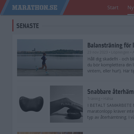
Start
Ny
SENASTE
Balansträning för 
23 nov 2023
• Löpningen
• 
Håll dig skadefri - och bl
du bör komplettera din 
vintern, eller hur!). Här 
Snabbare återhämt
Träning
• Hälsa
I BETALT SAMARBETE ME
maratonlopp kräver inte 
typ av återhämtning. I vå