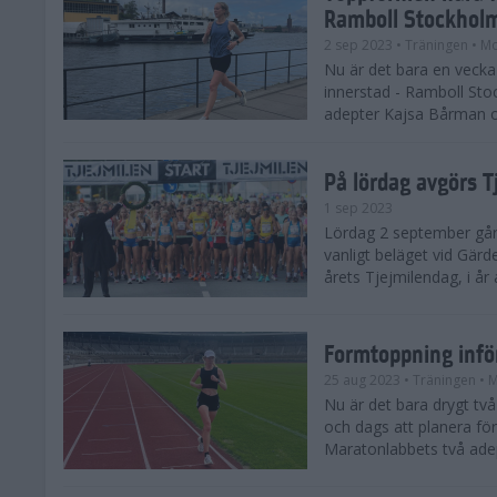
Ramboll Stockhol
2 sep 2023
• Träningen
• Mo
Nu är det bara en vecka 
innerstad - Ramboll St
adepter Kajsa Bårman 
På lördag avgörs 
1 sep 2023
Lördag 2 september går 
vanligt beläget vid Gärd
årets Tjejmilendag, i å
Formtoppning inf
25 aug 2023
• Träningen
• 
Nu är det bara drygt tv
och dags att planera fö
Maratonlabbets två ade