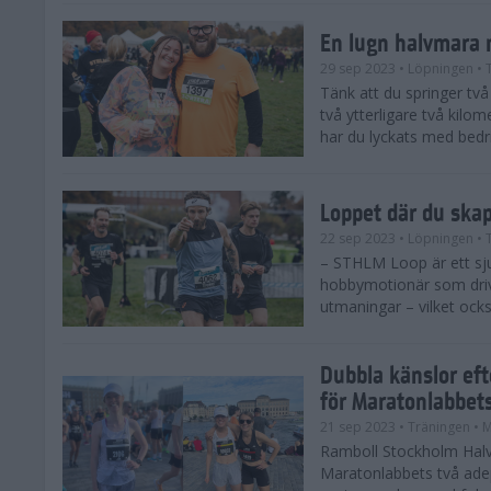
En lugn halvmara 
29 sep 2023
• Löpningen
• 
Tänk att du springer två 
två ytterligare två kilome
har du lyckats med bedrif
Loppet där du ska
22 sep 2023
• Löpningen
• 
– STHLM Loop är ett sjuk
hobbymotionär som drive
utmaningar – vilket ocks
Dubbla känslor ef
för Maratonlabbet
21 sep 2023
• Träningen
• 
Ramboll Stockholm Halv
Maratonlabbets två ade