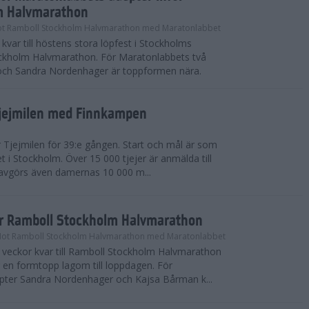
m Halvmarathon
t Ramboll Stockholm Halvmarathon med Maratonlabbet
kvar till höstens stora löpfest i Stockholms
ockholm Halvmarathon. För Maratonlabbets två
och Sandra Nordenhager är toppformen nära.
Tjejmilen med Finnkampen
Tjejmilen för 39:e gången. Start och mål är som
et i Stockholm. Över 15 000 tjejer är anmälda till
r avgörs även damernas 10 000 m...
ör Ramboll Stockholm Halvmarathon
Mot Ramboll Stockholm Halvmarathon med Maratonlabbet
å veckor kvar till Ramboll Stockholm Halvmarathon
r en formtopp lagom till loppdagen. För
pter Sandra Nordenhager och Kajsa Bårman k...