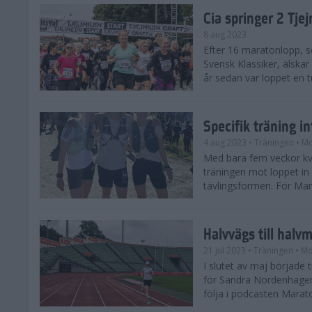
Cia springer 2 Tj
8 aug 2023
Efter 16 maratonlopp, s
Svensk Klassiker, älskar
år sedan var loppet en t
Specifik träning 
4 aug 2023
• Träningen
• Mo
Med bara fem veckor kv
träningen mot loppet in i
tävlingsformen. För Mar
Halvvägs till halv
21 jul 2023
• Träningen
• Mo
I slutet av maj börjad
för Sandra Nordenhager
följa i podcasten Marato