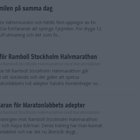
ejmilen på samma dag
ex Vätternrundor och hittills fem upplagor av En
 Cia fortfarande att springa Tjejmilen. För dryga 12
uff utmaning och det som fo...
inför Ramboll Stockholm Halvmarathon
t Ramboll Stockholm Halvmarathon med Maratonlabbet
ar till Ramboll Stockholm Halvmarathon går
 sitt slutskede och det gäller att spetsa
atonlabbets två adepter Sandra Nordenhager oc...
maran för Maratonlabbets adepter
t Ramboll Stockholm Halvmarathon med Maratonlabbet
e träningen mot Ramboll Stockholm Halvmarathon
 och Kajsa Bårman. Deras träning har man kunnat
nlabbet och när det nu återstår drygt...