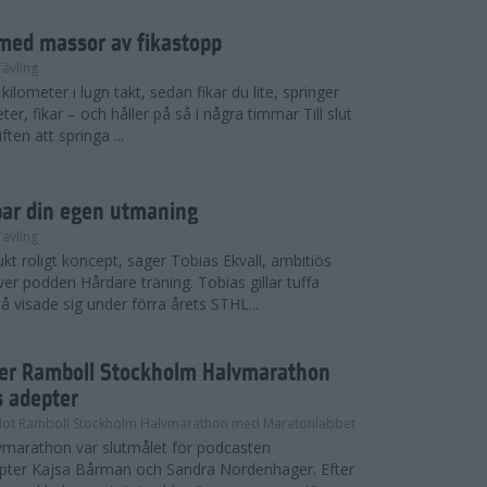
med massor av fikastopp
Tävling
kilometer i lugn takt, sedan fikar du lite, springer
ter, fikar – och håller på så i några timmar Till slut
ten att springa ...
par din egen utmaning
Tävling
t roligt koncept, säger Tobias Ekvall, ambitiös
r podden Hårdare träning. Tobias gillar tuffa
å visade sig under förra årets STHL...
ter Ramboll Stockholm Halvmarathon
s adepter
Mot Ramboll Stockholm Halvmarathon med Maratonlabbet
marathon var slutmålet för podcasten
pter Kajsa Bårman och Sandra Nordenhager. Efter