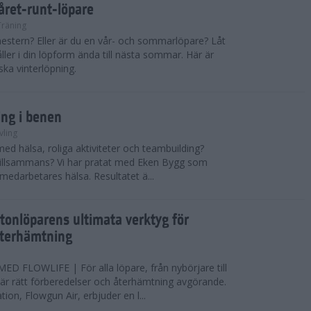
 året-runt-löpare
Träning
estern? Eller är du en vår- och sommarlöpare? Låt
åller i din löpform ända till nästa sommar. Här är
ska vinterlöpning.
ing i benen
vling
med hälsa, roliga aktiviteter och teambuilding?
r tillsammans? Vi har pratat med Eken Bygg som
 medarbetares hälsa. Resultatet ä...
tonlöparens ultimata verktyg för
återhämtning
 FLOWLIFE | För alla löpare, från nybörjare till
är rätt förberedelser och återhämtning avgörande.
ion, Flowgun Air, erbjuder en l...