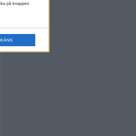
licka på knappen
DKÄNN