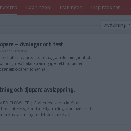
heterna
Löpningen
Träningen
Inspirationen
löpare – övningar och test
Alternativ träning
i en bättre löpare, det är några anledningar till att
löpning med balansträning (perfekt nu under
tipsar elitlöparen Johanna ...
ning och djupare avslappning.
D FLOWLIFE | Förberedelserna inför ett
bara intensiv, kontinuerlig träning utan även rätt
r hektiska vardag är det dock inte allti...