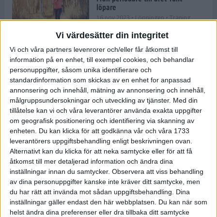
löpare
16 nov 2023
• Löpningen
• Träning
Vi värdesätter din integritet
Vi och våra partners levenrorer och/eller får åtkomst till
information på en enhet, till exempel cookies, och behandlar
Företaget med spring i benen
personuppgifter, såsom unika identifierare och
9 nov 2023
• Träningen
• Tävling
standardinformation som skickas av en enhet for anpassad
annonsering och innehåll, mätning av annonsering och innehåll,
målgruppsundersokningar och utveckling av tjänster.
Med din
Flowgun Air - Maratonlöparens
tillåtelse kan vi och våra leverantörer använda exakta uppgifter
ultimata verktyg för förberedelse
om geografisk positionering och identifiering via skanning av
och återhämtning
enheten. Du kan klicka för att godkänna vår och våra 1733
6 nov 2023
leverantörers uppgiftsbehandling enligt beskrivningen ovan.
Alternativt kan du klicka för att neka samtycke eller för att få
åtkomst till mer detaljerad information och ändra dina
inställningar innan du samtycker.
Observera att viss behandling
En lugn halvmara med massor av
fikastopp
av dina personuppgifter kanske inte kräver ditt samtycke, men
du har rätt att invända mot sådan uppgiftsbehandling. Dina
29 sep 2023
• Löpningen
• Tävling
inställningar gäller endast den här webbplatsen. Du kan när som
helst ändra dina preferenser eller dra tillbaka ditt samtycke