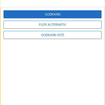
Maratonlabbets adepter inför
Ramboll Stockholm Halvmarathon
2 sep 2023
• Träningen
• Mot Ramboll
GODKÄNN
Stockholm Halvmarathon med
Maratonlabbet
FLER ALTERNATIV
GODKÄNN INTE
På lördag avgörs Tjejmilen med
Finnkampen
1 sep 2023
Formtoppning inför Ramboll
Stockholm Halvmarathon
25 aug 2023
• Träningen
• Mot Ramboll
Stockholm Halvmarathon med
Maratonlabbet
Cia springer 2 Tjejmilen på samma
dag
8 aug 2023