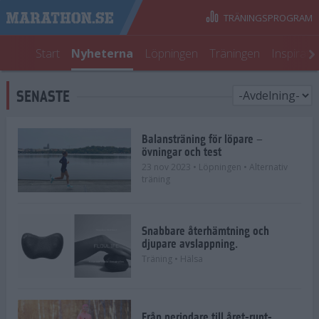
TRÄNINGSPROGRAM
Start
Nyheterna
Löpningen
Träningen
Inspirati
SENASTE
Balansträning för löpare –
övningar och test
23 nov 2023
• Löpningen
• Alternativ
träning
Snabbare återhämtning och
djupare avslappning.
Träning
• Hälsa
Från periodare till året-runt-