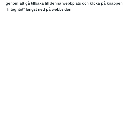
genom att gå tillbaka till denna webbplats och klicka på knappen
Loppet där du skapar din egen
"Integritet" längst ned på webbsidan.
utmaning
22 sep 2023
• Löpningen
• Tävling
Dubbla känslor efter Ramboll
Stockholm Halvmarathon för
Maratonlabbets adepter
21 sep 2023
• Träningen
• Mot Ramboll
Stockholm Halvmarathon med
Maratonlabbet
Största startfältet på sju år när
Ramboll Stockholm Halvmarathon
avgjordes
10 sep 2023
Nytt banrekord signerat Diego
Estrada när Ramboll Stockholm
Halvmarathon avgjordes