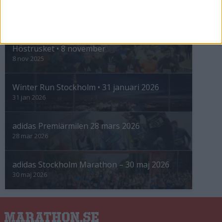
INTRESSANTA LOPP
Höstrusket • 8 november
8 nov 2025
Winter Run Stockholm • 31 januari 2026
31 jan 2026
adidas Premiärmilen 28 mars 2026
28 mar 2026
adidas Stockholm Marathon – 30 maj 2026
30 maj 2026