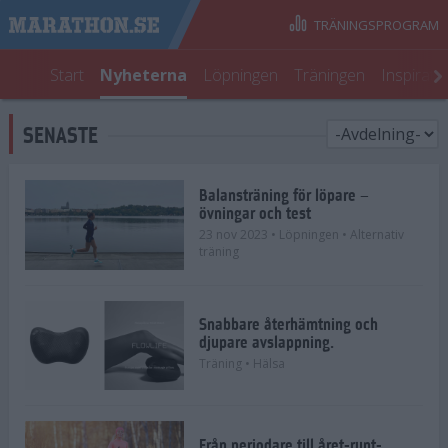
TRÄNINGSPROGRAM
Start
Nyheterna
Löpningen
Träningen
Inspirati
SENASTE
Balansträning för löpare –
övningar och test
23 nov 2023
• Löpningen
• Alternativ
träning
Snabbare återhämtning och
djupare avslappning.
Träning
• Hälsa
Från periodare till året-runt-