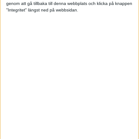
genom att gå tillbaka till denna webbplats och klicka på knappen
Loppet där du skapar din egen
"Integritet" längst ned på webbsidan.
utmaning
22 sep 2023
• Löpningen
• Tävling
Dubbla känslor efter Ramboll
Stockholm Halvmarathon för
Maratonlabbets adepter
21 sep 2023
• Träningen
• Mot Ramboll
Stockholm Halvmarathon med
Maratonlabbet
Största startfältet på sju år när
Ramboll Stockholm Halvmarathon
avgjordes
10 sep 2023
Nytt banrekord signerat Diego
Estrada när Ramboll Stockholm
Halvmarathon avgjordes