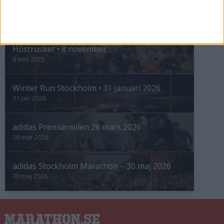
INTRESSANTA LOPP
Höstrusket • 8 november
8 nov 2025
Winter Run Stockholm • 31 januari 2026
31 jan 2026
adidas Premiärmilen 28 mars 2026
28 mar 2026
adidas Stockholm Marathon – 30 maj 2026
30 maj 2026