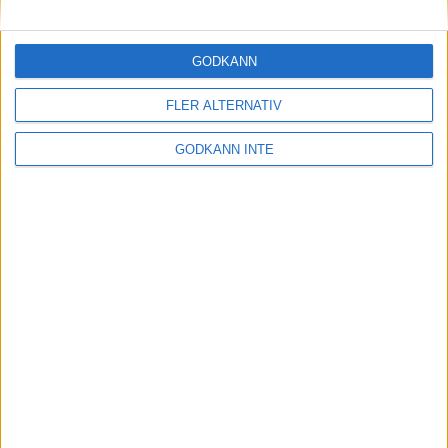
Maratonlabbets adepter inför
Ramboll Stockholm Halvmarathon
2 sep 2023
• Träningen
• Mot Ramboll
GODKÄNN
Stockholm Halvmarathon med
Maratonlabbet
FLER ALTERNATIV
GODKÄNN INTE
På lördag avgörs Tjejmilen med
Finnkampen
1 sep 2023
Formtoppning inför Ramboll
Stockholm Halvmarathon
25 aug 2023
• Träningen
• Mot Ramboll
Stockholm Halvmarathon med
Maratonlabbet
Cia springer 2 Tjejmilen på samma
dag
8 aug 2023