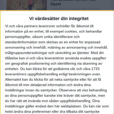
löpare
16 nov 2023
• Löpningen
• Träning
Vi värdesätter din integritet
Vi och våra partners levenrorer och/eller får åtkomst till
information på en enhet, till exempel cookies, och behandlar
Företaget med spring i benen
personuppgifter, såsom unika identifierare och
9 nov 2023
• Träningen
• Tävling
standardinformation som skickas av en enhet for anpassad
annonsering och innehåll, mätning av annonsering och innehåll,
målgruppsundersokningar och utveckling av tjänster.
Med din
Flowgun Air - Maratonlöparens
tillåtelse kan vi och våra leverantörer använda exakta uppgifter
ultimata verktyg för förberedelse
om geografisk positionering och identifiering via skanning av
och återhämtning
enheten. Du kan klicka för att godkänna vår och våra 1733
6 nov 2023
leverantörers uppgiftsbehandling enligt beskrivningen ovan.
Alternativt kan du klicka för att neka samtycke eller för att få
åtkomst till mer detaljerad information och ändra dina
inställningar innan du samtycker.
Observera att viss behandling
En lugn halvmara med massor av
fikastopp
av dina personuppgifter kanske inte kräver ditt samtycke, men
du har rätt att invända mot sådan uppgiftsbehandling. Dina
29 sep 2023
• Löpningen
• Tävling
inställningar gäller endast den här webbplatsen. Du kan när som
helst ändra dina preferenser eller dra tillbaka ditt samtycke