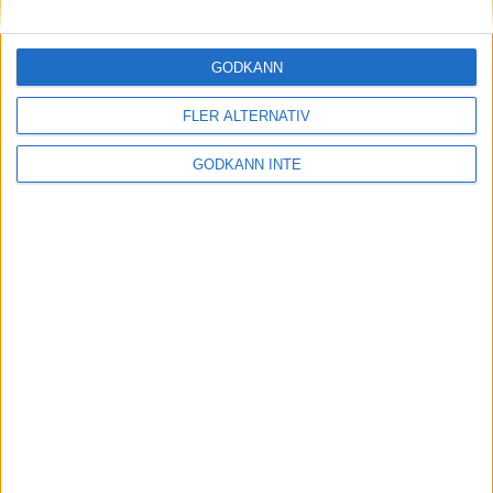
Maratonlabbets adepter inför
Ramboll Stockholm Halvmarathon
2 sep 2023
• Träningen
• Mot Ramboll
GODKÄNN
Stockholm Halvmarathon med
Maratonlabbet
FLER ALTERNATIV
GODKÄNN INTE
På lördag avgörs Tjejmilen med
Finnkampen
1 sep 2023
Formtoppning inför Ramboll
Stockholm Halvmarathon
25 aug 2023
• Träningen
• Mot Ramboll
Stockholm Halvmarathon med
Maratonlabbet
Cia springer 2 Tjejmilen på samma
dag
8 aug 2023