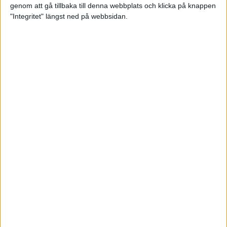
genom att gå tillbaka till denna webbplats och klicka på knappen
Loppet där du skapar din egen
"Integritet" längst ned på webbsidan.
utmaning
22 sep 2023
• Löpningen
• Tävling
Dubbla känslor efter Ramboll
Stockholm Halvmarathon för
Maratonlabbets adepter
21 sep 2023
• Träningen
• Mot Ramboll
Stockholm Halvmarathon med
Maratonlabbet
Största startfältet på sju år när
Ramboll Stockholm Halvmarathon
avgjordes
10 sep 2023
Nytt banrekord signerat Diego
Estrada när Ramboll Stockholm
Halvmarathon avgjordes