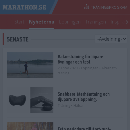
TRÄNINGSPROGRAM
Start
Nyheterna
Löpningen
Träningen
Inspirati
SENASTE
Balansträning för löpare –
övningar och test
23 nov 2023
• Löpningen
• Alternativ
träning
Snabbare återhämtning och
djupare avslappning.
Träning
• Hälsa
Från periodare till året-runt-