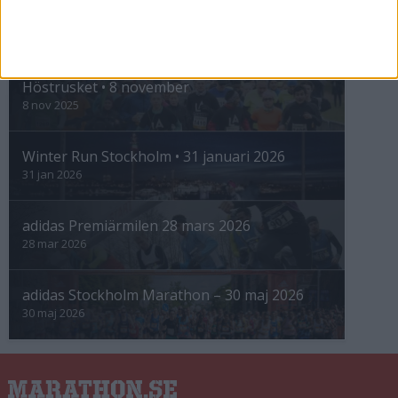
INTRESSANTA LOPP
Höstrusket • 8 november
8 nov 2025
Winter Run Stockholm • 31 januari 2026
31 jan 2026
adidas Premiärmilen 28 mars 2026
28 mar 2026
adidas Stockholm Marathon – 30 maj 2026
30 maj 2026