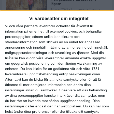
löpare
16 nov 2023
• Löpningen
• Träning
Vi värdesätter din integritet
Vi och våra partners levenrorer och/eller får åtkomst till
information på en enhet, till exempel cookies, och behandlar
Företaget med spring i benen
personuppgifter, såsom unika identifierare och
9 nov 2023
• Träningen
• Tävling
standardinformation som skickas av en enhet for anpassad
annonsering och innehåll, mätning av annonsering och innehåll,
målgruppsundersokningar och utveckling av tjänster.
Med din
Flowgun Air - Maratonlöparens
tillåtelse kan vi och våra leverantörer använda exakta uppgifter
ultimata verktyg för förberedelse
om geografisk positionering och identifiering via skanning av
och återhämtning
enheten. Du kan klicka för att godkänna vår och våra 1731
6 nov 2023
leverantörers uppgiftsbehandling enligt beskrivningen ovan.
Alternativt kan du klicka för att neka samtycke eller för att få
åtkomst till mer detaljerad information och ändra dina
inställningar innan du samtycker.
Observera att viss behandling
En lugn halvmara med massor av
fikastopp
av dina personuppgifter kanske inte kräver ditt samtycke, men
du har rätt att invända mot sådan uppgiftsbehandling. Dina
29 sep 2023
• Löpningen
• Tävling
inställningar gäller endast den här webbplatsen. Du kan när som
helst ändra dina preferenser eller dra tillbaka ditt samtycke